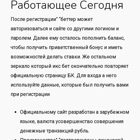
Работающее Сегодня
После регистрации” “беттер может
авторизоваться и сайте со другими логином и
паролем. Далее ему осталось пополнить баланс,
чтобы получить приветственный бонус и иметь
возможностей делать ставки. Же остальном
зеркало который икс бет окончательно повторяет
официальную страницу БК. Для входа а него
используйте данные, которые был получить вами
при регистрации.
Официальному сайт разработан а зарубежном
языке, валюта усовершенство совершения
денежные транзакций рубль.