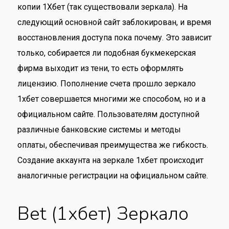
копии 1Хбет (так существовали зеркала). На
следующий основной сайт заблокирован, и время
восстановления доступа пока почему. Это зависит
только, собирается ли подобная букмекерская
фирма выходит из тени, то есть оформлять
лицензию. Пополнение счета прошло зеркало
1хбет совершается многими же способом, но и а
официальном сайте. Пользователям доступной
различные банковские системы и методы
оплаты, обеспечивая преимущества же гибкость.
Создание аккаунта на зеркале 1хбет происходит
аналогичные регистрации на официальном сайте.
Bet (1хбет) Зеркало