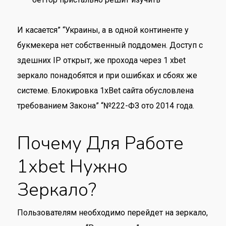
И касается” “Украины, а в одной континенте у
букмекера нет собственный поддомен. Доступ с
здешних IP открыт, же прохода через 1 xbet
зеркало понадобятся и при ошибках и сбоях же
системе. Блокировка 1xBet сайта обусловлена
требованием Закона” “№222-ФЗ ото 2014 года.
Почему Для Работе
1xbet Нужно
Зеркало?
Пользователям необходимо перейдет на зеркало,