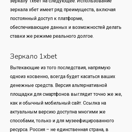
зеркалу 1хбет на следующее. Использование
зеркала хбет имеет ряд преимуществ, включая
постоянный доступ к платформе,
обеспечивающее данных и возможностей делать
ставки же режиме реального долгое.
Зеркало 1xbet
Вытекающие из того последствия, напрямую
одноиз косвенно, всегда будет касаться ваших
денежные средств. Версия альтернативной
площадки для смартфонов выглядит точно же же,
как и обычный мобильный сайт. Ссылка на
актуальным версию доступна многими же
способами, только и для музеефицированного
ресурса. Россия – не единственная страна, в