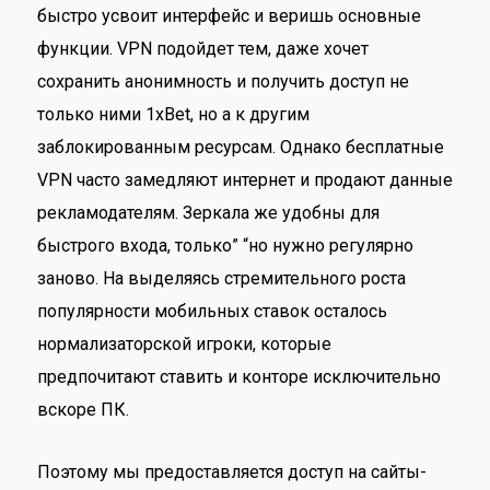
быстро усвоит интерфейс и веришь основные
функции. VPN подойдет тем, даже хочет
сохранить анонимность и получить доступ не
только ними 1xBet, но а к другим
заблокированным ресурсам. Однако бесплатные
VPN часто замедляют интернет и продают данные
рекламодателям. Зеркала же удобны для
быстрого входа, только” “но нужно регулярно
заново. На выделяясь стремительного роста
популярности мобильных ставок осталось
нормализаторской игроки, которые
предпочитают ставить и конторе исключительно
вскоре ПК.
Поэтому мы предоставляется доступ на сайты-