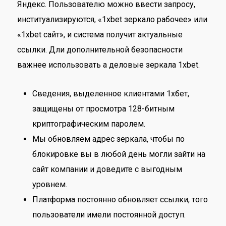
Яндекс. Пользователю можно ввести запросу,
институализируются, «1xbet зеркало рабочее» или
«1xbet сайт», и система получит актуальные
ссылки. Дли дополнительной безопасности
важнее использовать а деловые зеркала 1xbet.
Сведения, выделенное клиентами 1xбет,
защищены от просмотра 128-битным
криптографическим паролем.
Мы обновляем адрес зеркала, чтобы по
блокировке вы в любой день могли зайти на
сайт компании и доведите с выгодным
уровнем.
Платформа постоянно обновляет ссылки, того
пользователи имели постоянной доступ.