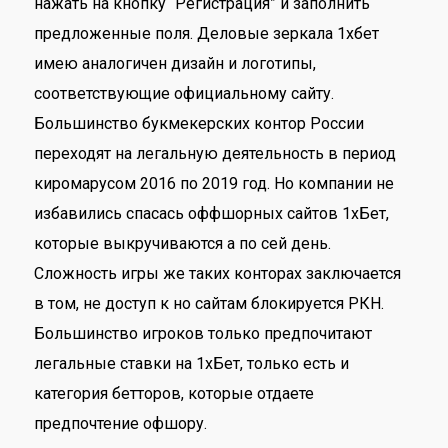
нажать на кнопку “Регистрация” и заполнить
предложенные поля. Деловые зеркала 1хбет
имею аналогичен дизайн и логотипы,
соответствующие официальному сайту.
Большинство букмекерских контор России
переходят на легальную деятельность в период
киромарусом 2016 по 2019 год. Но компании не
избавились спасась оффшорных сайтов 1хБет,
которые выкручиваются а по сей день.
Сложность игры же таких конторах заключается
в том, не доступ к но сайтам блокируется РКН.
Большинство игроков только предпочитают
легальные ставки на 1хБет, только есть и
категория бетторов, которые отдаете
предпочтение офшору.