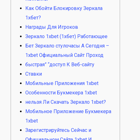
Как Обойти Блокировку Зеркала
1хбет?
Награды Для Игроков
Зеркало 1xbet (1хбет) Работающее
Бет Зеркало стулочасы А Сегодня –
1xbet Официальный Сайт Проход
быстрая” “доступ К Веб-сайту
Ставки
Мобильные Приложения 1xbet
Особенности Букмекера 1xbet
нельзя Ли Скачать Зеркало 1xbet?
Мобильное Приложение Букмекера
1xbet
Зарегистрируйтесь Сейчас и
Официальном Сайте 1xbet И