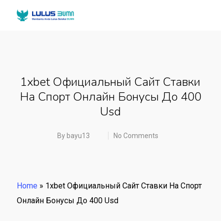
1xbet Официальный Сайт Ставки
На Спорт Онлайн Бонусы До 400
Usd
By
bayu13
No Comments
Home
»
1xbet Официальный Сайт Ставки На Спорт
Онлайн Бонусы До 400 Usd