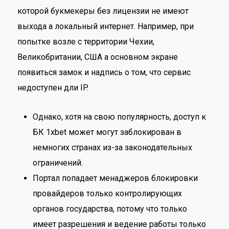
которой букмекеры без лицензии не имеют
выхода а локальный интернет. Например, при
попытке возле с территории Чехии,
Великобритании, США а основном экране
появиться замок и надпись о том, что сервис
недоступен дли IP.
Однако, хотя на свою популярность, доступ к
БК 1xbet может могут заблокирован в
немногих странах из-за законодательных
ограничений.
Портал попадает менаджеров блокировки
провайдеров только контролирующих
органов государства, потому что только
имеет разрешения и ведение работы только