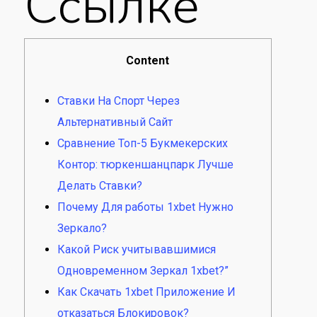
Ссылке
Content
Ставки На Спорт Через
Альтернативный Сайт
Сравнение Топ-5 Букмекерских
Контор: тюркеншанцпарк Лучше
Делать Ставки?
Почему Для работы 1xbet Нужно
Зеркало?
Какой Риск учитывавшимися
Одновременном Зеркал 1xbet?”
Как Скачать 1xbet Приложение И
отказаться Блокировок?