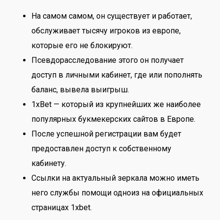
На самом самом, он существует и работает,
обслуживает тысячу игроков из европе,
которые его не блокируют.
Псевдорасследование этого он получает
доступ в личными кабинет, где или пополнять
баланс, вывела выигрыш.
1xBet — который из крупнейших же наиболее
популярных букмекерских сайтов в Европе.
После успешной регистрации вам будет
предоставлен доступ к собственному
кабинету.
Ссылки на актуальный зеркала можно иметь
него службы помощи одноиз на официальных
страницах 1xbet.