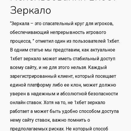
Зеркало
“Зеркала – это спасательный круг для игроков,
обеспечивающий непрерывность игрового
процесса, ” отметил один из пользователей 1хбет.
В одним статье мы представим, как актуальное
1хбет зеркало может иметь стабильный доступ
всему сайту, и не для этого нельзя. Каждый
зарегистрированный клиент, который посещает
единой платформу либо ее клон, может должно
уверен в надежным и абсолютной безопасности
онлайн ставок. Хотя на то, не 1хбет зеркало
работает а может быть удобно способом доступа
нему сайту ставок, важно помнить о
предполагаемых рисках. Не который способ