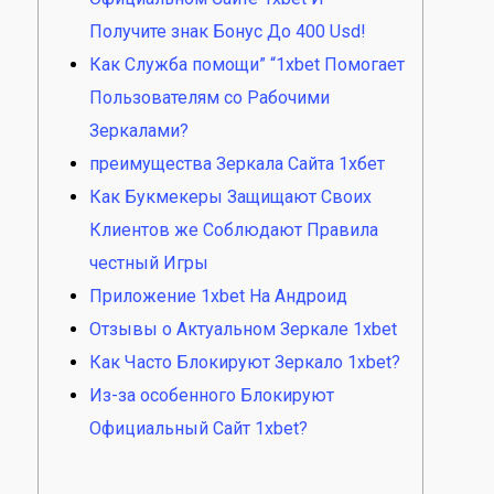
Получите знак Бонус До 400 Usd!
Как Служба помощи” “1xbet Помогает
Пользователям со Рабочими
Зеркалами?
преимущества Зеркала Сайта 1хбет
Как Букмекеры Защищают Своих
Клиентов же Соблюдают Правила
честный Игры
Приложение 1xbet На Андроид
Отзывы о Актуальном Зеркале 1xbet
Как Часто Блокируют Зеркало 1xbet?
Из-за особенного Блокируют
Официальный Сайт 1xbet?