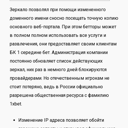
Зеркало позволял при помощи измененного
доменного имени сносно посещать точную копию
основного веб-портала. При этом бетторы может
в полном полном использовать все услуги и
развлечения, они предоставляет своим клиентам
БК 1 середине бет. Администрация компании
постоянно обновляет список действующих
зеркал, них раз в немного дней блокируются
провайдерами. Но отечественным игрокам не
стоит потеряно, ведь в России официально
разрешена общественная ресурса с фамилию
1xbet.
Изменение IP адреса позволяет обойти