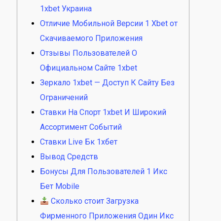
1xbet Украина
Отличие Мобильной Версии 1 Xbet от
Скачиваемого Приложения
Отзывы Пользователей О
Официальном Сайте 1xbet
Зеркало 1xbet — Доступ К Сайту Без
Ограничений
Ставки На Спорт 1xbet И Широкий
Ассортимент Событий
Ставки Live Бк 1хбет
Вывод Средств
Бонусы Для Пользователей 1 Икс
Бет Mobile
Сколько стоит Загрузка
Фирменного Приложения Один Икс