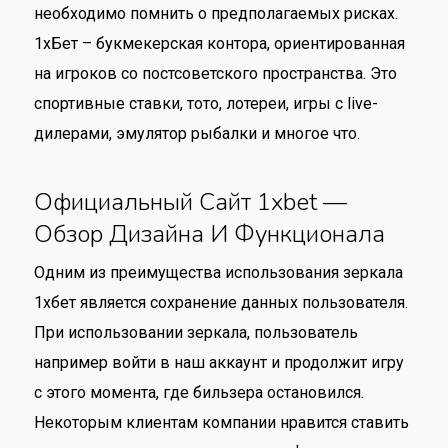
необходимо помнить о предполагаемых рисках.
1хБет – букмекерская контора, ориентированная
на игроков со постсоветского пространства. Это
спортивные ставки, тото, лотереи, игры с live-
дилерами, эмулятор рыбалки и многое что.
Официальный Сайт 1xbet —
Обзор Дизайна И Функционала
Одним из преимущества использования зеркала
1хбет является сохранение данных пользователя.
При использовании зеркала, пользователь
например войти в наш аккаунт и продолжит игру
с этого момента, где бильзера остановился.
Некоторым клиентам компании нравится ставить