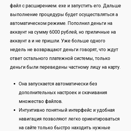
файл с расширением. exe и запустить его. Дальше
выполнение процедуры будет осуществляться а
автоматическом режиме. Пополнил деньги на
аккаунт на сумму 6000 рублей, но приличные на
аккаунт а и не пришли. Уже больше одного
недель не возвращают деньги говорят, что ждут
ответ остального платежной системы, только
деньги были переведены частному лицу на карту.
Она запускается автоматически без
дополнительных настроек и скачивания
множество файлов.
Интуитивно понятный интерфейс и удобная
навигация позволяют легко ориентироваться
на сайте только быстро находить нужные