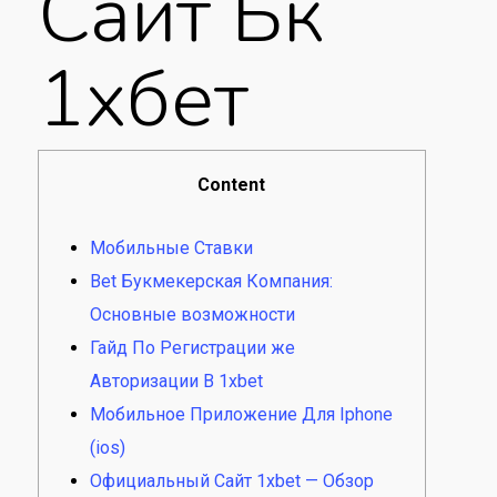
Сайт Бк
1хбет
Content
Мобильные Ставки
Bet Букмекерская Компания:
Основные возможности
Гайд По Регистрации же
Авторизации В 1xbet
Мобильное Приложение Для Iphone
(ios)
Официальный Сайт 1xbet — Обзор