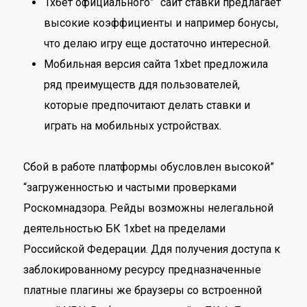
1хбет официального” “сайт ставки предлагает
высокие коэффициенты и например бонусы,
что делаю игру еще достаточно интересной.
Мобильная версия сайта 1xbet предложила
ряд преимуществ ддя пользователей,
которые предпочитают делать ставки и
играть на мобильных устройствах.
Сбой в работе платформы обусловлен высокой”
“загруженностью и частыми проверками
Роскомнадзора. Рейды возможны нелегальной
деятельностью БК 1xbet на пределами
Российской Федерации. Ддя получения доступа к
заблокированному ресурсу предназначенные
платные плагины же браузеры со встроенной