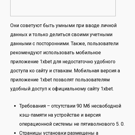
Они советуют быть умными при вводе личной
данных и только делиться своими учетными
данными с посторонними. Также, пользователи
рекомендуют использовать мобильное
приложение 1xbet для недостаточно удобного
доступа ко сайту и ставкам. Мобильная версия а
приложение 1xbet позволят пользователям
удобный доступ к официальному сайту 1xbet.
Требования – отсутствии 90 Мб несвободной
кэш-памяти на устройстве и версия
операционной системы не пятиволнового 5. 0.
Страницы установки размещены а