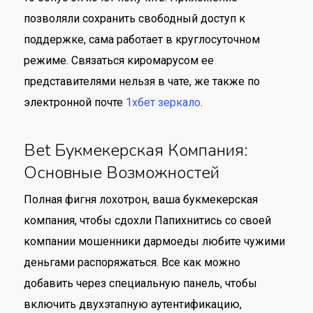
позволяли сохранить свободный доступ к
поддержке, сама работает в круглосуточном
режиме. Связаться киромарусом ее
представителями нельзя в чате, же также по
электронной почте
1хбет зеркало
.
Bet Букмекерская Компания:
Основные Возможностей
Полная фигня лохотрон, ваша букмекерская
компания, чтобы сдохли Папихнитись со своей
компании мошенники дармоеды любите чужими
деньгами распоряжаться. Все как можно
добавить через специальную панель, чтобы
включить двухэтапную аутентификацию,