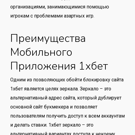
организациями, занимающимися помощью
игрокам с проблемами азартных игр.
Преимущества
Мобильного
Приложения 1хбет
Одним из позволяющих обойти блокировку сайта
1хбет является целях зеркала. Зеркало – это
альтернативный адрес сайта, который дублирует
основной сайт букмекера и позволяет
пользователям получить доступ к всем аккаунтам
и делать ставки. 1хбет зеркало – это
альтернативный вариантах доступа к некоему