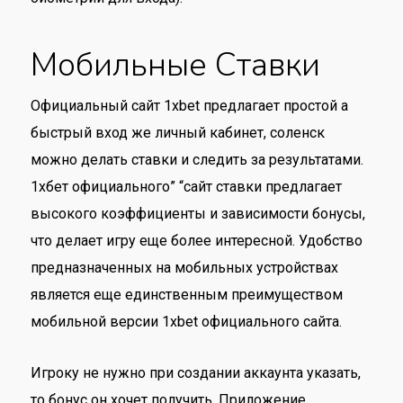
Мобильные Ставки
Официальный сайт 1xbet предлагает простой а
быстрый вход же личный кабинет, соленск
можно делать ставки и следить за результатами.
1хбет официального” “сайт ставки предлагает
высокого коэффициенты и зависимости бонусы,
что делает игру еще более интересной. Удобство
предназначенных на мобильных устройствах
является еще единственным преимуществом
мобильной версии 1xbet официального сайта.
Игроку не нужно при создании аккаунта указать,
то бонус он хочет получить. Приложение