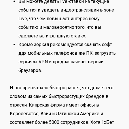
Вы можете делать live-ставки на текущие
события и увидеть видеотрансляции в зоне
Live, что чем повышает интерес нему
событию и маловероятно того, что вы
сделаете выигрышную ставку.
Кроме зеркал рекомендуется скачать софт
ддя мобильных телефонов же ПК, загрузить
сервисы VPN и предназначены версии
браузеров.
И это превышало быстро растет, что делает его
словом из самых быстрорастущих брендов в
отрасли. Кипрская фирма имеет офисы в
Королевстве, Азии и Латинской Америке и
составляет более 5000 сотрудников. Хотя 1хБет