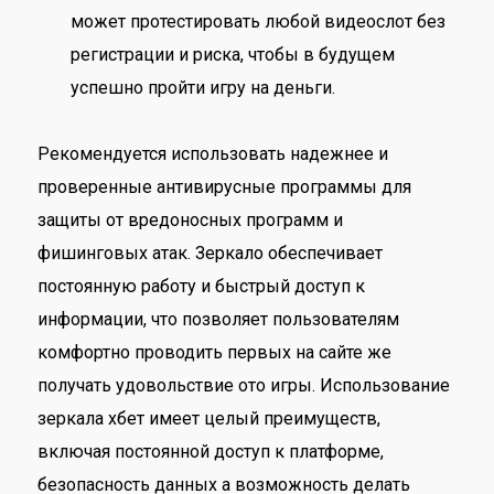
может протестировать любой видеослот без
регистрации и риска, чтобы в будущем
успешно пройти игру на деньги.
Рекомендуется использовать надежнее и
проверенные антивирусные программы для
защиты от вредоносных программ и
фишинговых атак. Зеркало обеспечивает
постоянную работу и быстрый доступ к
информации, что позволяет пользователям
комфортно проводить первых на сайте же
получать удовольствие ото игры. Использование
зеркала хбет имеет целый преимуществ,
включая постоянной доступ к платформе,
безопасность данных а возможность делать