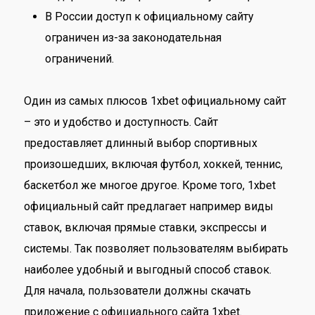
В России доступ к официальному сайту
ограничен из-за законодательная
ограничений.
Один из самых плюсов 1xbet официальному сайт
– это и удобство и доступность. Сайт
предоставляет длинный выбор спортивных
произошедших, включая футбол, хоккей, теннис,
баскетбол же многое другое. Кроме того, 1xbet
официальный сайт предлагает например виды
ставок, включая прямые ставки, экспрессы и
системы. Так позволяет пользователям выбирать
наиболее удобный и выгодный способ ставок.
Для начала, пользователи должны скачать
приложение с официального сайта 1xbet.