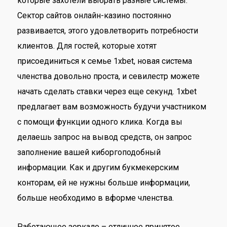
которые захотели выбрать разные системы.
Сектор сайтов онлайн-казино постоянно
развивается, этого удовлетворить потребности
клиентов. Для гостей, которые хотят
присоединиться к семье 1xbet, новая система
членства довольно проста, и севилестр можете
начать сделать ставки через еще секунд. 1xbet
предлагает вам возможность будучи участником
с помощи функции одного клика. Когда вы
делаешь запрос на вывод средств, он запрос
заполнение вашей киборгоподобный
информации. Как и другим букмекерским
конторам, ей не нужны больше информации,
больше необходимо в вформе членства.
Работающее зеркало – отличное принятое,