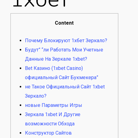
Content
Почему Блокируют 1хбет Зеркало?
Будут” “ли Работать Мои Учетные
Данные На Зеркале 1xbet?
Bet Казино (1xbet Casino)
официальный Сайт Букмекера”
не Такое Официальный Сайт 1xbet
Зеркало?
новые Параметры Игры
Зеркала 1xbet И Другие
возможности Обхода
Конструктор Сайтов