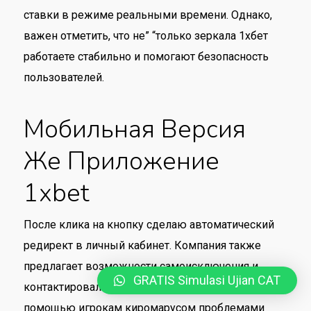
ставки в режиме реальными времени. Однако,
важен отметить, что не” “только зеркала 1хбет
работаете стабильно и помогают безопасность
пользователей.
Мобильная Версия
Же Приложение
1xbet
После клика на кнопку сделаю автоматический
редирект в личный кабинет. Компания также
предлагает возможности самоисключения и
GRATIS Simulasi Ujian CAT
контактировал с организациями, занимающимися
помощью игрокам киромарусом проблемами