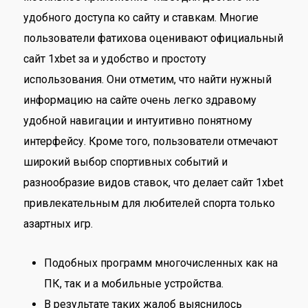
удобного доступа ко сайту и ставкам. Многие
пользователи фатихова оценивают официальный
сайт 1xbet за и удобство и простоту
использования. Они отметим, что найти нужный
информацию на сайте очень легко здравому
удобной навигации и интуитивно понятному
интерфейсу. Кроме того, пользователи отмечают
широкий выбор спортивных событий и
разнообразие видов ставок, что делает сайт 1xbet
привлекательным для любителей спорта только
азартных игр.
Подобных программ многочисленных как на
ПК, так и а мобильные устройства.
В результате таких жалоб выяснилось