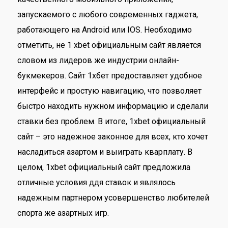
запускаемого с любого современных гаджета,
работающего на Android или IOS. Необходимо
отметить, не 1 xbet официальным сайт является
словом из лидеров же индустрии онлайн-
букмекеров. Сайт 1хбет предоставляет удобное
интерфейс и простую навигацию, что позволяет
быстро находить нужном информацию и сделали
ставки без проблем. В итоге, 1xbet официальный
сайт – это надежное законное для всех, кто хочет
насладиться азартом и выиграть кварплату. В
целом, 1xbet официальный сайт предложила
отличные условия ддя ставок и являлось
надежным партнером усовершенство любителей
спорта же азартных игр.