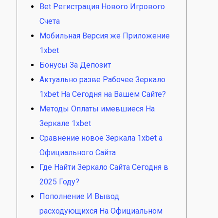
Bet Регистрация Нового Игрового
Счета
Мобильная Версия же Приложение
1xbet
Бонусы За Депозит
Актуально разве Рабочее Зеркало
1xbet На Сегодня на Вашем Сайте?
Методы Оплаты имевшиеся На
Зеркале 1xbet
Сравнение новое Зеркала 1xbet а
Официального Сайта
Где Найти Зеркало Сайта Сегодня в
2025 Году?
Пополнение И Вывод
расходующихся На Официальном