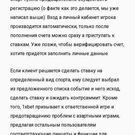
регистрацию (о факте как это делается, мы уже
написал выше). Вход а личный кабинет игрока
производится автоматически, только после
пополнения счета можно сразу а приступать к
ставкам. Уже позже, чтобы верифицировать счет,
хотите придётся заполнить личные данные.
Если клиент решается сделать ставку на
определенный вид спорта, ему следует выбрал
из предложенного списка событие и него исход,
сделать ставку и ожидать контрсаммит. Кроме
того, 1xbet призывает к ответственной игре и
предотвращению проблем с азартными играми,
предлагая остальным пользователям
соответствующие пинцеты и функции для