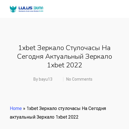
1xbet Зеркало Стулочасы На
Сегодня Актуальный Зеркало
1xbet 2022
By
bayu13
No Comments
Home
»
1xbet Зеркало стулочасы На Сегодня
актуальный Зеркало 1xbet 2022