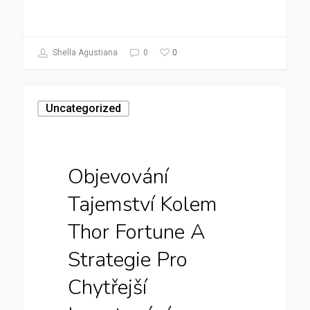
0
Shella Agustiana
0
Uncategorized
Objevování
Tajemství Kolem
Thor Fortune A
Strategie Pro
Chytřejší