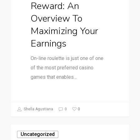
Reward: An
Overview To
Maximizing Your
Earnings
On-line roulette is just one of one
of the most preferred casino
games that enables…
0
Shella Agustiana
0
Uncategorized