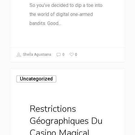
So you’ve decided to dip a toe into
the world of digital one‑armed
bandits. Good…
0
Shella Agustiana
0
Uncategorized
Restrictions
Géographiques Du
Casino Magical