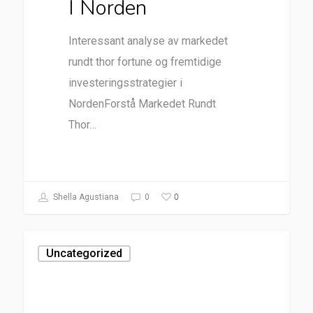
I Norden
Interessant analyse av markedet
rundt thor fortune og fremtidige
investeringsstrategier i
NordenForstå Markedet Rundt
Thor…
0
Shella Agustiana
0
Uncategorized