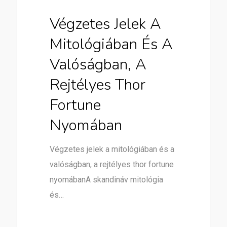
Végzetes Jelek A
Mitológiában És A
Valóságban, A
Rejtélyes Thor
Fortune
Nyomában
Végzetes jelek a mitológiában és a
valóságban, a rejtélyes thor fortune
nyomábanA skandináv mitológia
és…