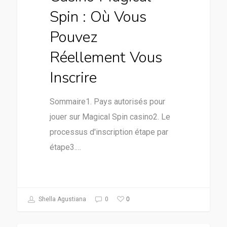
Spin : Où Vous
Pouvez
Réellement Vous
Inscrire
Sommaire1. Pays autorisés pour
jouer sur Magical Spin casino2. Le
processus d'inscription étape par
étape3.…
0
Shella Agustiana
0