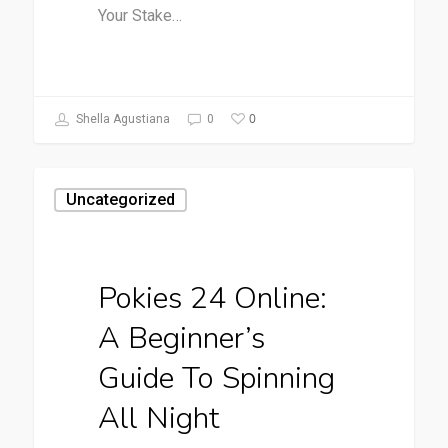
Your Stake…
0
Shella Agustiana
0
Uncategorized
Pokies 24 Online:
A Beginner’s
Guide To Spinning
All Night