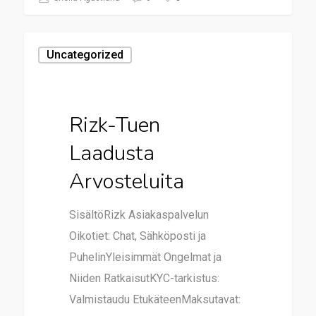
Uncategorized
Rizk-Tuen
Laadusta
Arvosteluita
SisältöRizk Asiakaspalvelun
Oikotiet: Chat, Sähköposti ja
PuhelinYleisimmät Ongelmat ja
Niiden RatkaisutKYC-tarkistus:
Valmistaudu EtukäteenMaksutavat: