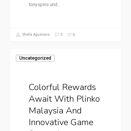
tonyspins und…
0
Shella Agustiana
0
Uncategorized
Colorful Rewards
Await With Plinko
Malaysia And
Innovative Game