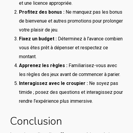
et une licence appropriée.
Profitez des bonus :
Ne manquez pas les bonus
de bienvenue et autres promotions pour prolonger
votre plaisir de jeu.
Fixez un budget :
Déterminez à l’avance combien
vous êtes prêt à dépenser et respectez ce
montant.
Apprenez les règles :
Familiarisez-vous avec
les règles des jeux avant de commencer à parier.
Interagissez avec le croupier :
Ne soyez pas
timide ; posez des questions et interagissez pour
rendre l’expérience plus immersive.
Conclusion