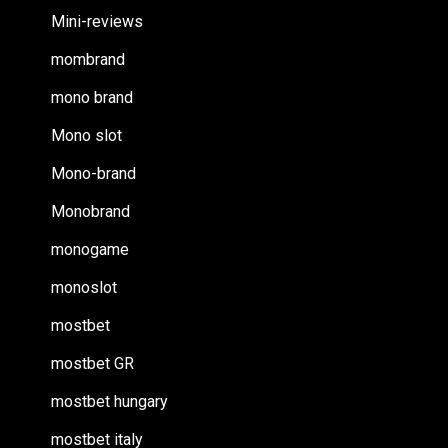
Mini-reviews
mombrand
mono brand
Mono slot
Mono-brand
Monobrand
monogame
monoslot
mostbet
mostbet GR
mostbet hungary
mostbet italy