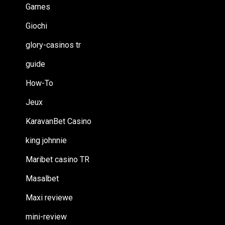
Games
Giochi
glory-casinos tr
guide
How-To
Jeux
KaravanBet Casino
king johnnie
Maribet casino TR
Masalbet
Maxi reviewe
mini-review