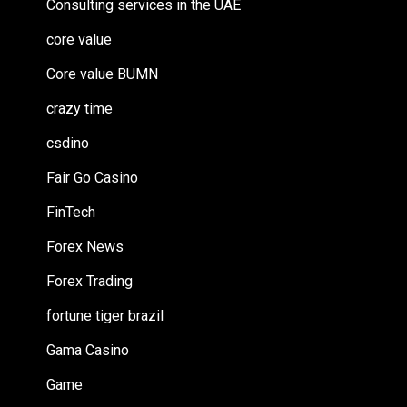
Consulting services in the UAE
core value
Core value BUMN
crazy time
csdino
Fair Go Casino
FinTech
Forex News
Forex Trading
fortune tiger brazil
Gama Casino
Game