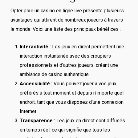
Opter pour un casino en ligne live présente plusieurs
avantages qui attirent de nombreux joueurs à travers
le monde. Voici une liste des principaux bénéfices :
Interactivité :
Les jeux en direct permettent une
interaction instantanée avec des croupiers
professionnels et d’autres joueurs, créant une
ambiance de casino authentique.
Accessibilité :
Vous pouvez jouer à vos jeux
préférés à tout moment et depuis n’importe quel
endroit, tant que vous disposez d’une connexion
Internet.
Transparence :
Les jeux en direct sont diffusés
en temps réel, ce qui signifie que tous les