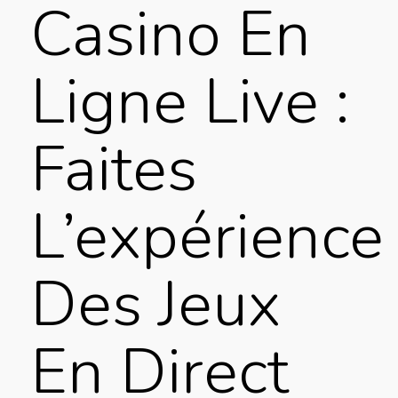
Casino En
Ligne Live :
Faites
L’expérience
Des Jeux
En Direct