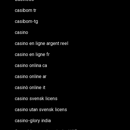
casibom tr
casibom-tg
casino
casino en ligne argent reel
casino en ligne fr
casino onlina ca
casino online ar
casinò online it
casino svensk licens
casino utan svensk licens
casino-glory india