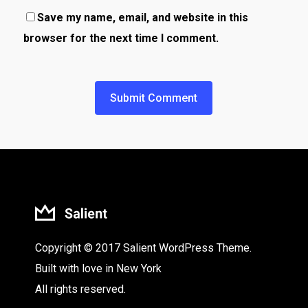
Save my name, email, and website in this
browser for the next time I comment.
Copyright © 2017 Salient WordPress Theme.
Built with love in New York
All rights reserved.