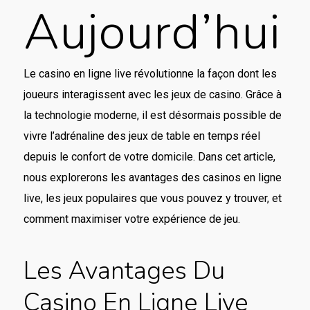
Aujourd’hui
Le casino en ligne live révolutionne la façon dont les
joueurs interagissent avec les jeux de casino. Grâce à
la technologie moderne, il est désormais possible de
vivre l’adrénaline des jeux de table en temps réel
depuis le confort de votre domicile. Dans cet article,
nous explorerons les avantages des casinos en ligne
live, les jeux populaires que vous pouvez y trouver, et
comment maximiser votre expérience de jeu.
Les Avantages Du
Casino En Ligne Live