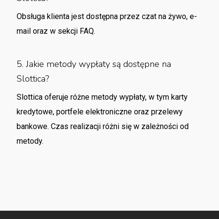
Obsługa klienta jest dostępna przez czat na żywo, e-
mail oraz w sekcji FAQ.
5. Jakie metody wypłaty są dostępne na
Slottica?
Slottica oferuje różne metody wypłaty, w tym karty
kredytowe, portfele elektroniczne oraz przelewy
bankowe. Czas realizacji różni się w zależności od
metody.