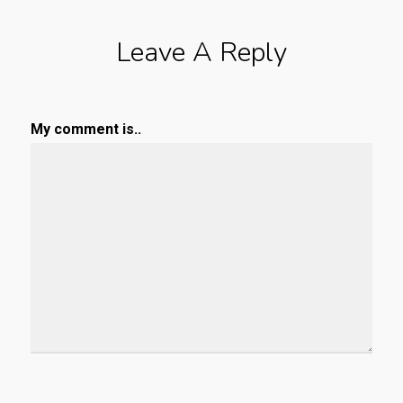
Leave A Reply
My comment is..