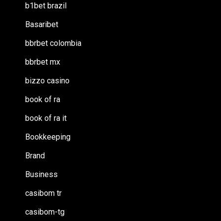
b1bet brazil
Basaribet
bbrbet colombia
bbrbet mx
bizzo casino
book of ra
book of ra it
Bookkeeping
Brand
Business
casibom tr
casibom-tg