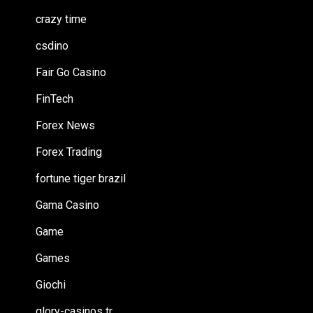
crazy time
csdino
Fair Go Casino
FinTech
Forex News
Forex Trading
fortune tiger brazil
Gama Casino
Game
Games
Giochi
glory-casinos tr