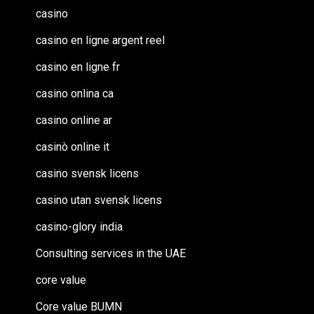
casino
casino en ligne argent reel
casino en ligne fr
casino onlina ca
casino online ar
casinò online it
casino svensk licens
casino utan svensk licens
casino-glory india
Consulting services in the UAE
core value
Core value BUMN