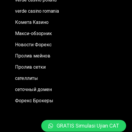
verde casino romania
Комета Казино
Макси-обзорник
Новости Форекс
Пролив мейнов
Пролив сетки
сателлиты
сеточный домен
Форекс Брокеры
GRATIS Simulasi Ujian CAT