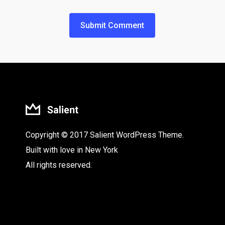
Copyright © 2017 Salient WordPress Theme.
Built with love in New York
All rights reserved.