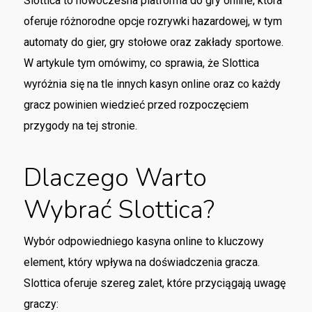
Slottica to nowoczesna platforma do gry online, która
oferuje różnorodne opcje rozrywki hazardowej, w tym
automaty do gier, gry stołowe oraz zakłady sportowe.
W artykule tym omówimy, co sprawia, że Slottica
wyróżnia się na tle innych kasyn online oraz co każdy
gracz powinien wiedzieć przed rozpoczęciem
przygody na tej stronie.
Dlaczego Warto
Wybrać Slottica?
Wybór odpowiedniego kasyna online to kluczowy
element, który wpływa na doświadczenia gracza.
Slottica oferuje szereg zalet, które przyciągają uwagę
graczy: