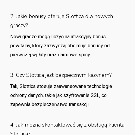
2. Jakie bonusy oferuje Slottica dla nowych
graczy?
Nowi gracze mogą liczyć na atrakcyjny bonus
powitalny, który zazwyczaj obejmuje bonusy od
pierwszej wpłaty oraz darmowe spiny.
3. Czy Slottica jest bezpiecznym kasynem?
Tak, Slottica stosuje zaawansowane technologie
ochrony danych, takie jak szyfrowanie SSL, co
zapewnia bezpieczeństwo transakcji.
4. Jak można skontaktować się z obsługą klienta
Slottica?