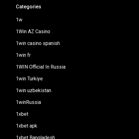
Categories
1w
1Win AZ Casino
1win casino spanish
1win fr
1WIN Official In Russia
1win Turkiye
1win uzbekistan
1winRussia
1xbet
1xbet apk
1xbet Bangladesh