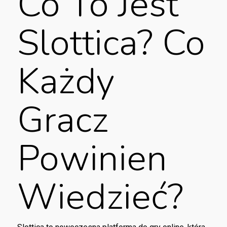
Co To Jest
Slottica? Co
Każdy
Gracz
Powinien
Wiedzieć?