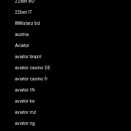
22Bet BD
22bet IT
888starz bd
austria
Aviator
aviator brazil
aviator casino DE
aviator casino fr
aviator IN
aviator ke
aviator mz
aviator ng