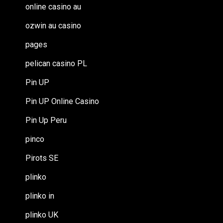
online casino au
ozwin au casino
pages
pelican casino PL
Pin UP
Pin UP Online Casino
Pin Up Peru
pinco
Pirots SE
plinko
plinko in
plinko UK