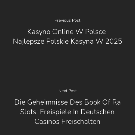
Previous Post
Kasyno Online W Polsce ️
Najlepsze Polskie Kasyna W 2025
Next Post
Die Geheimnisse Des Book Of Ra
Slots: Freispiele In Deutschen
Casinos Freischalten