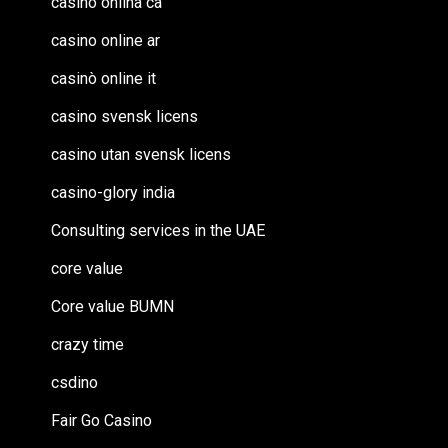
casino onlina ca
casino online ar
casinò online it
casino svensk licens
casino utan svensk licens
casino-glory india
Consulting services in the UAE
core value
Core value BUMN
crazy time
csdino
Fair Go Casino