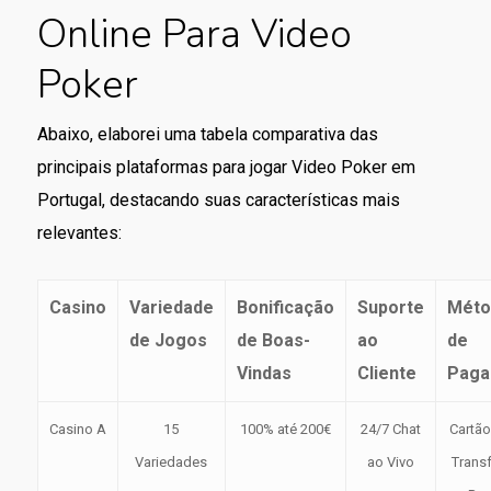
Online Para Video
Poker
Abaixo, elaborei uma tabela comparativa das
principais plataformas para jogar Video Poker em
Portugal, destacando suas características mais
relevantes:
Casino
Variedade
Bonificação
Suporte
Méto
de Jogos
de Boas-
ao
de
Vindas
Cliente
Paga
Casino A
15
100% até 200€
24/7 Chat
Cartão
Variedades
ao Vivo
Trans