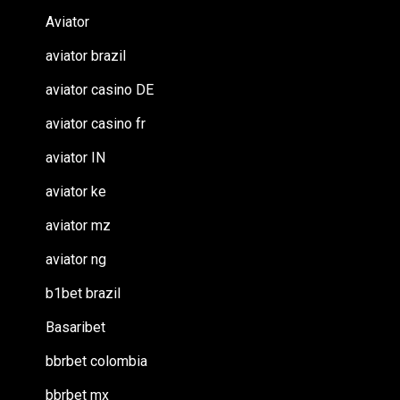
Aviator
aviator brazil
aviator casino DE
aviator casino fr
aviator IN
aviator ke
aviator mz
aviator ng
b1bet brazil
Basaribet
bbrbet colombia
bbrbet mx