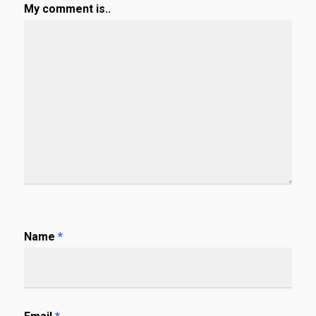
My comment is..
Name
*