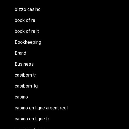
bizzo casino
book of ra
book of ra it
Bookkeeping
Brand
Business
casibom tr
casibom-tg
casino
casino en ligne argent reel
casino en ligne fr