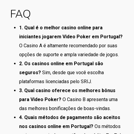
FAQ
1. Qual é o melhor casino online para
iniciantes jogarem Video Poker em Portugal?
O Casino A é altamente recomendado por suas
opções de suporte e ampla variedade de jogos.
2. Os casinos online em Portugal são
seguros?
Sim, desde que você escolha
plataformas licenciadas pelo SRIJ.
3. Qual casino oferece os melhores bônus
para Video Poker?
O Casino B apresenta uma
das melhores bonificações de boas-vindas.
4. Quais métodos de pagamento são aceitos
nos casinos online em Portugal?
Os métodos