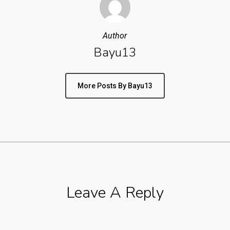
Author
Bayu13
More Posts By Bayu13
Leave A Reply