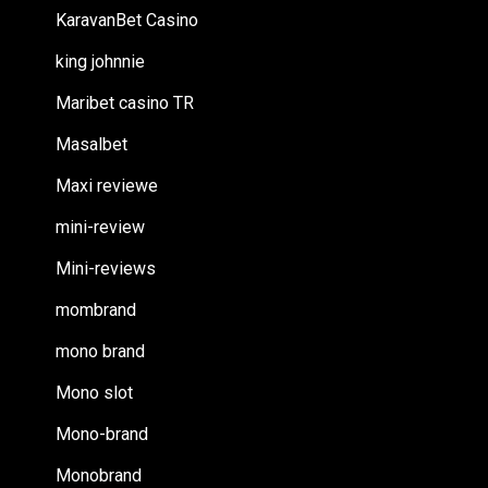
KaravanBet Casino
king johnnie
Maribet casino TR
Masalbet
Maxi reviewe
mini-review
Mini-reviews
mombrand
mono brand
Mono slot
Mono-brand
Monobrand