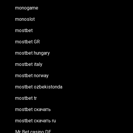
monogame
monoslot
mostbet
mostbet GR
mostbet hungary
mostbet italy
mostbet norway
mostbet ozbekistonda
mostbet tr
mostbet скачать
mostbet скачать ru
Mr Bet casino DE