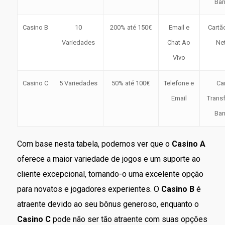
Ban
Casino B
10
200% até 150€
Email e
Cartão
Variedades
Chat Ao
Net
Vivo
Casino C
5 Variedades
50% até 100€
Telefone e
Ca
Email
Trans
Ban
Com base nesta tabela, podemos ver que o
Casino A
oferece a maior variedade de jogos e um suporte ao
cliente excepcional, tornando-o uma excelente opção
para novatos e jogadores experientes. O
Casino B
é
atraente devido ao seu bônus generoso, enquanto o
Casino C
pode não ser tão atraente com suas opções