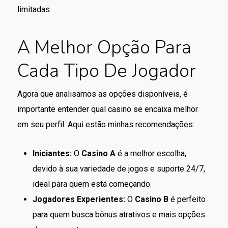
limitadas.
A Melhor Opção Para
Cada Tipo De Jogador
Agora que analisamos as opções disponíveis, é
importante entender qual casino se encaixa melhor
em seu perfil. Aqui estão minhas recomendações:
Iniciantes:
O
Casino A
é a melhor escolha,
devido à sua variedade de jogos e suporte 24/7,
ideal para quem está começando.
Jogadores Experientes:
O
Casino B
é perfeito
para quem busca bônus atrativos e mais opções