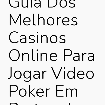
Guia Dos
Melhores
Casinos
Online Para
Jogar Video
Poker Em