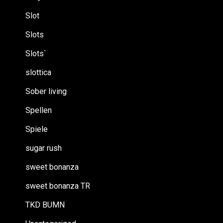
Slot
Slots
Slots`
slottica
Sober living
Spellen
Spiele
sugar rush
sweet bonanza
sweet bonanza TR
TKD BUMN