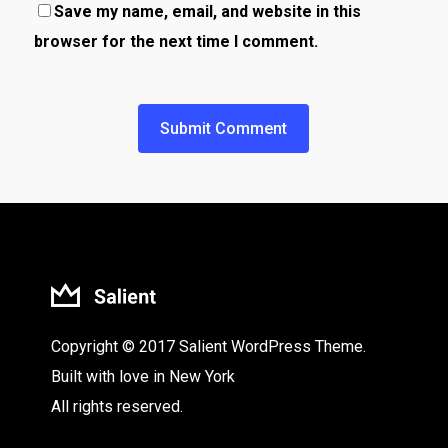
Save my name, email, and website in this
browser for the next time I comment.
Copyright © 2017 Salient WordPress Theme.
Built with love in New York
All rights reserved.