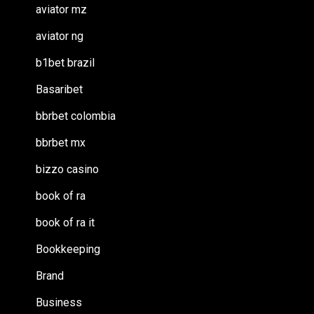
aviator mz
aviator ng
b1bet brazil
Basaribet
bbrbet colombia
bbrbet mx
bizzo casino
book of ra
book of ra it
Bookkeeping
Brand
Business