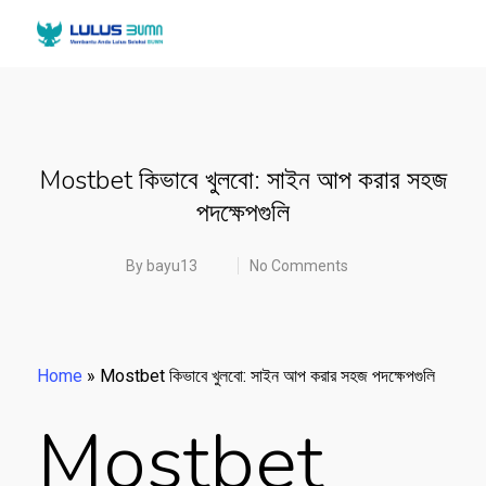
Mostbet কিভাবে খুলবো: সাইন আপ করার সহজ
পদক্ষেপগুলি
By
bayu13
No Comments
Home
»
Mostbet কিভাবে খুলবো: সাইন আপ করার সহজ পদক্ষেপগুলি
Mostbet