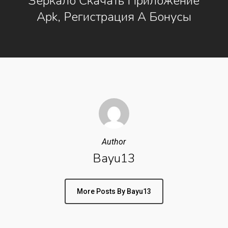
Зеркало Скачать Приложение
Apk, Регистрация А Бонусы
Author
Bayu13
More Posts By Bayu13