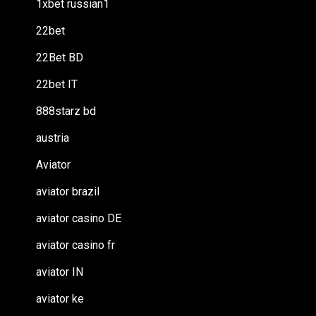
1xbet russian1
22bet
22Bet BD
22bet IT
888starz bd
austria
Aviator
aviator brazil
aviator casino DE
aviator casino fr
aviator IN
aviator ke