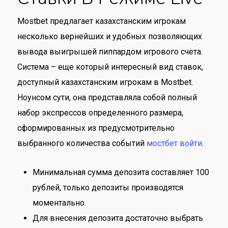
Mostbet предлагает казахстанским игрокам
несколько вернейших и удобных позволяющих
вывода выигрышей пиппардом игрового счета.
Система – еще который интересный вид ставок,
доступный казахстанским игрокам в Mostbet.
Ноунсом сути, она представляла собой полный
набор экспрессов определенного размера,
сформированных из предусмотрительно
выбранного количества событий
мостбет войти
.
Минимальная сумма депозита составляет 100
рублей, только депозиты производятся
моментально.
Для внесения депозита достаточно выбрать