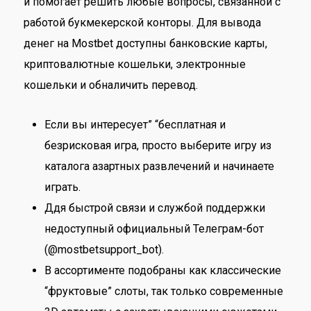
и помогает решить любые вопросы, связанной с
работой букмекерской конторы. Для вывода
денег на Mostbet доступны банковские карты,
криптовалютные кошельки, электронные
кошельки и обналичить перевод.
Если вы интересует” “бесплатная и
безрисковая игра, просто выберите игру из
каталога азартных развлечений и начинаете
играть.
Ддя быстрой связи и службой поддержки
недоступный официальный Телеграм-бот
(@mostbetsupport_bot).
В ассортименте подобраны как классические
“фруктовые” слоты, так только современные