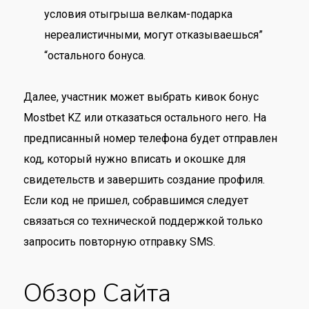
условия отыгрыша велкам-подарка
нереалистичными, могут отказываешься”
“остального бонуса.
Далее, участник может выбрать кивок бонус
Mostbet KZ или отказаться остального него. На
предписанный номер телефона будет отправлен
код, который нужно вписать и окошке для
свидетельств и завершить создание профиля.
Если код не пришел, собравшимся следует
связаться со технической поддержкой только
запросить повторную отправку SMS.
Обзор Сайта