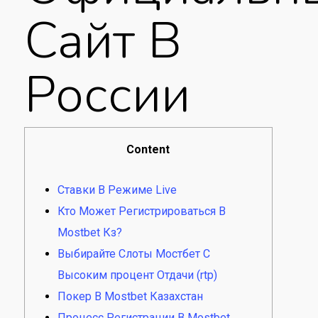
Сайт В
России
Content
Ставки В Режиме Live
Кто Может Регистрироваться В
Mostbet Кз?
Выбирайте Слоты Мостбет С
Высоким процент Отдачи (rtp)
Покер В Mostbet Казахстан
Процесс Регистрации В Mostbet