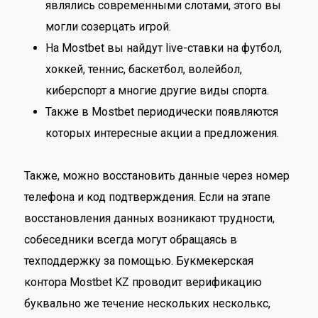
являлись современными слотами, этого вы
могли созерцать игрой.
На Mostbet вы найдут live-ставки на футбол,
хоккей, теннис, баскетбол, волейбол,
киберспорт а многие другие виды спорта.
Также в Mostbet периодически появляются
которых интересные акции а предложения.
Также, можно восстановить данные через номер
телефона и код подтверждения. Если на этапе
восстановления данных возникают трудности,
собеседники всегда могут обращаясь в
техподдержку за помощью. Букмекерская
контора Mostbet KZ проводит верификацию
буквально же течение нескольких несколькс,