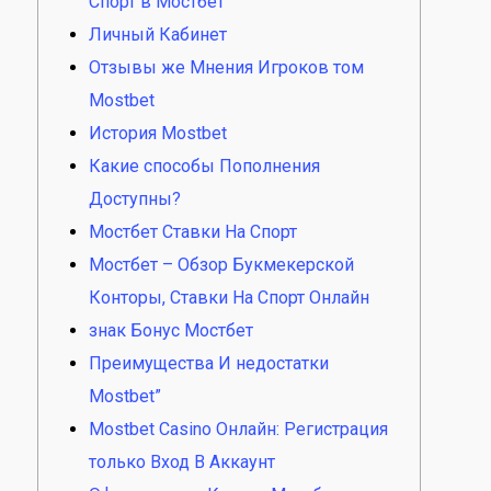
Спорт в Мостбет
Личный Кабинет
Отзывы же Мнения Игроков том
Mostbet
История Mostbet
Какие способы Пополнения
Доступны?
Мостбет Ставки На Спорт
Мостбет – Обзор Букмекерской
Конторы, Ставки На Спорт Онлайн
знак Бонус Мостбет
Преимущества И недостатки
Mostbet”
Mostbet Casino Онлайн: Регистрация
только Вход В Аккаунт