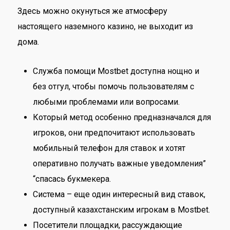
Здесь можно окунуться же атмосферу
настоящего наземного казино, не выходит из
дома.
Служба помощи Mostbet доступна нощно и
без отгул, чтобы помочь пользователям с
любыми проблемами или вопросами.
Который метод особенно предназначался для
игроков, они предпочитают использовать
мобильный телефон для ставок и хотят
оперативно получать важные уведомления”
“спасась букмекера.
Система – еще один интересный вид ставок,
доступный казахстанским игрокам в Mostbet.
Посетители площадки, рассуждающие