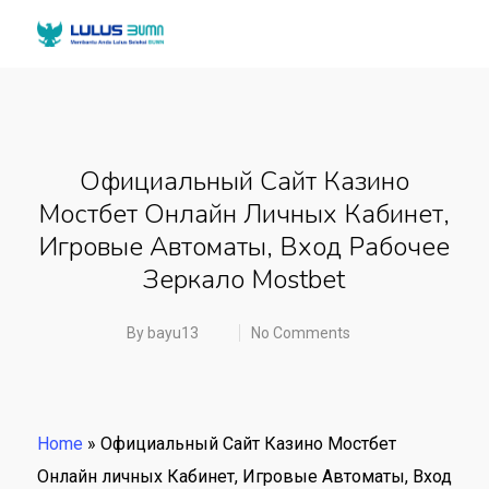
Официальный Сайт Казино
Мостбет Онлайн Личных Кабинет,
Игровые Автоматы, Вход Рабочее
Зеркало Mostbet
By
bayu13
No Comments
Home
»
Официальный Сайт Казино Мостбет
Онлайн личных Кабинет, Игровые Автоматы, Вход