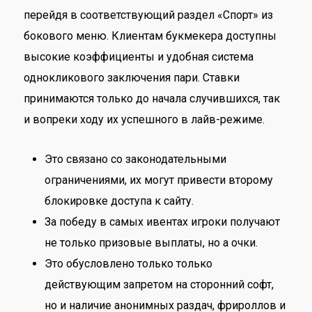
перейдя в соответствующий раздел «Спорт» из
бокового меню. Клиентам букмекера доступны
высокие коэффициенты и удобная система
однокликового заключения пари. Ставки
принимаются только до начала случившихся, так
и вопреки ходу их успешного в лайв-режиме.
Это связано со законодательными
ограничениями, их могут привести второму
блокировке доступа к сайту.
За победу в самых ивентах игроки получают
не только призовые выплаты, но а очки.
Это обусловлено только только
действующим запретом на сторонний софт,
но и наличие анонимных раздач, фрироллов и