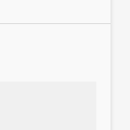
ry-casinos tr
de
w-To
ux
avanBet Casino
g johnnie
ibet casino TR
salbet
i reviewe
i-review
i-reviews
mbrand