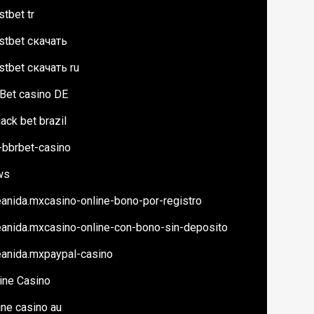
tbet tr
stbet скачать
tbet скачать ru
Bet casino DE
jack bet brazil
bbrbet-casino
ws
anida.mxcasino-online-bono-por-registro
anida.mxcasino-online-con-bono-sin-deposito
anida.mxpaypal-casino
ine Casino
ine casino au