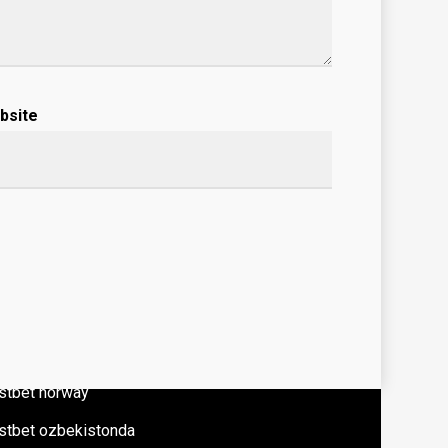
no brand
o slot
no-brand
bsite
nobrand
nogame
noslot
stbet
stbet GR
tbet hungary
tbet italy
stbet norway
stbet ozbekistonda