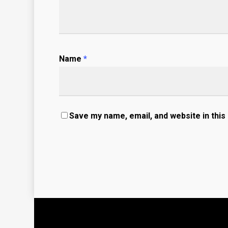
Name
*
Save my name, email, and website in this