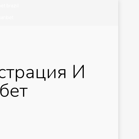
et brazil
aribet
bet colombia
bet mx
zo casino
страция И
k of ra
k of ra it
бет
okkeeping
and
siness
ibom tr
sibom-tg