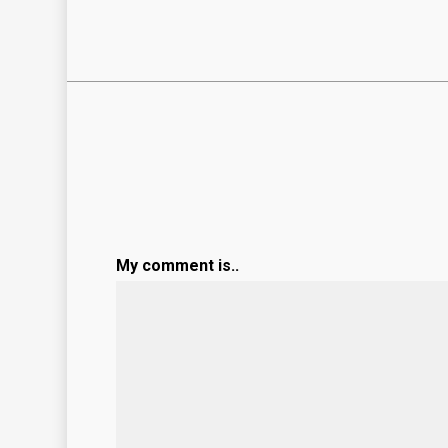
My comment is..