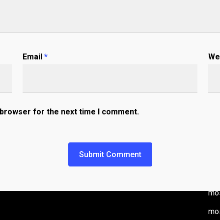
mo
Mon
Mo
Email
*
We
Mo
mo
mo
 browser for the next time I comment.
mo
mo
mos
mos
mo
mo