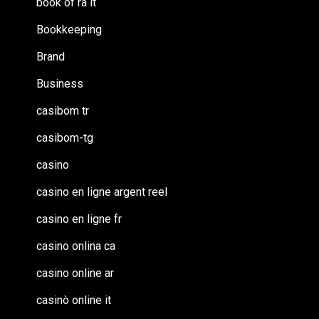
book of ra it
Bookkeeping
Brand
Business
casibom tr
casibom-tg
casino
casino en ligne argent reel
casino en ligne fr
casino onlina ca
casino online ar
casinò online it