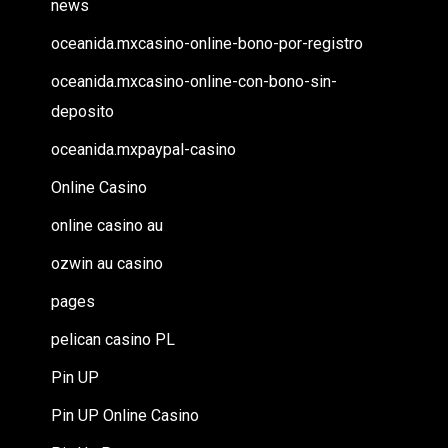
news
oceanida.mxcasino-online-bono-por-registro
oceanida.mxcasino-online-con-bono-sin-
deposito
oceanida.mxpaypal-casino
Online Casino
online casino au
ozwin au casino
pages
pelican casino PL
Pin UP
Pin UP Online Casino