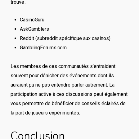
trouve :
CasinoGuru
AskGamblers
Reddit (subreddit spécifique aux casinos)
GamblingForums.com
Les membres de ces communautés s’entraident
souvent pour dénicher des événements dont ils
auraient pu ne pas entendre parler autrement. La
participation active à ces discussions peut également
vous permettre de bénéficier de conseils éclairés de
la part de joueurs expérimentés.
Conclusion