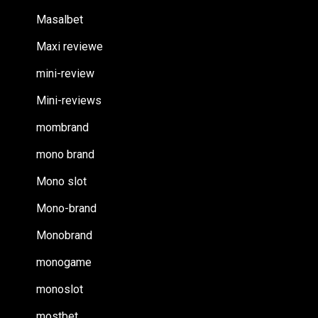
Masalbet
Maxi reviewe
mini-review
Mini-reviews
mombrand
mono brand
Mono slot
Mono-brand
Monobrand
monogame
monoslot
mostbet