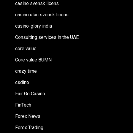
casino svensk licens
casino utan svensk licens
casino-glory india
Consulting services in the UAE
core value
Core value BUMN
crazy time
csdino
Fair Go Casino
FinTech
Forex News
Forex Trading