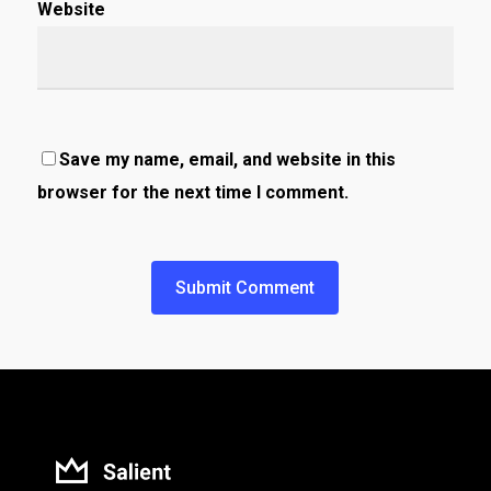
Website
Save my name, email, and website in this
browser for the next time I comment.