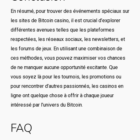
En résumé, pour trouver des événements spéciaux sur
les sites de Bitcoin casino, il est crucial d’explorer
différentes avenues telles que les plateformes
respectées, les réseaux sociaux, les newsletters, et
les forums de jeux. En utilisant une combinaison de
ces méthodes, vous pouvez maximiser vos chances
de ne manquer aucune opportunité excitante. Que
vous soyez là pour les tournois, les promotions ou
pour rencontrer d’autres passionnés, les casinos en
ligne ont quelque chose à offrir à chaque joueur
intéressé par l’univers du Bitcoin.
FAQ