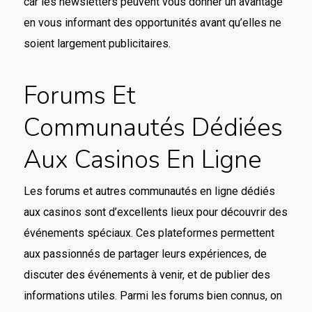
car les newsletters peuvent vous donner un avantage
en vous informant des opportunités avant qu’elles ne
soient largement publicitaires.
Forums Et
Communautés Dédiées
Aux Casinos En Ligne
Les forums et autres communautés en ligne dédiés
aux casinos sont d’excellents lieux pour découvrir des
événements spéciaux. Ces plateformes permettent
aux passionnés de partager leurs expériences, de
discuter des événements à venir, et de publier des
informations utiles. Parmi les forums bien connus, on