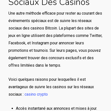
Sociaux Des Casinos
Une autre méthode efficace pour rester au courant des
événements spéciaux est de suivre les réseaux
sociaux des casinos Bitcoin. La plupart des sites de
jeux en ligne utilisent des plateformes comme Twitter,
Facebook, et Instagram pour annoncer leurs
promotions et tournois. Sur leurs pages, vous pouvez
également trouver des concours exclusifs et des
offres limitées dans le temps.
Voici quelques raisons pour lesquelles il est
avantageux de suivre les casinos sur les réseaux
sociaux :
casino crypto
Accès instantané aux annonces et mises à jour.