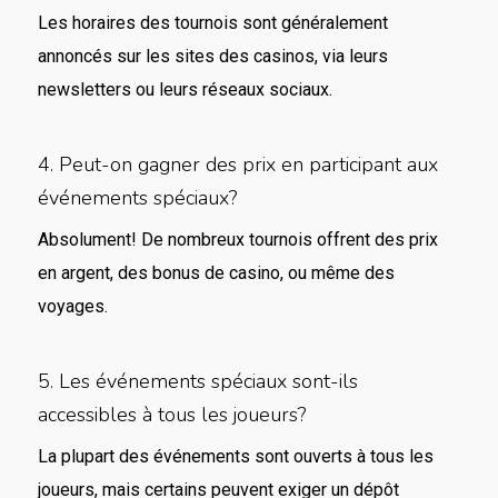
Les horaires des tournois sont généralement
annoncés sur les sites des casinos, via leurs
newsletters ou leurs réseaux sociaux.
4. Peut-on gagner des prix en participant aux
événements spéciaux?
Absolument! De nombreux tournois offrent des prix
en argent, des bonus de casino, ou même des
voyages.
5. Les événements spéciaux sont-ils
accessibles à tous les joueurs?
La plupart des événements sont ouverts à tous les
joueurs, mais certains peuvent exiger un dépôt