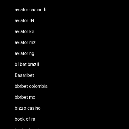
aviator casino fr
aviator IN
aviator ke
aviator mz
aviator ng
b1bet brazil
Basaribet
bbrbet colombia
bbrbet mx
bizzo casino
book of ra