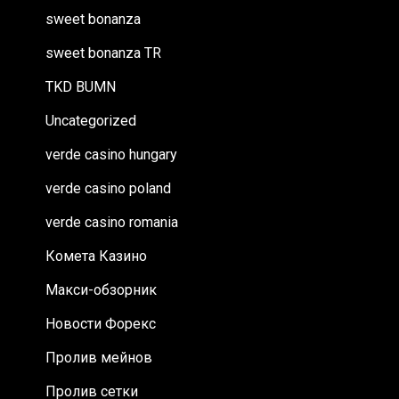
sweet bonanza
sweet bonanza TR
TKD BUMN
Uncategorized
verde casino hungary
verde casino poland
verde casino romania
Комета Казино
Макси-обзорник
Новости Форекс
Пролив мейнов
Пролив сетки