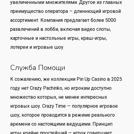
увеличенными множителями. Другое из главных
преимущество оператора — длиннющий игровой
ассортимент. Компания предлагает более 5000
развлечений в лобби, включая видео слоты,
карточные и настольные игры, краш-игры,
лотереи и игровые шоу.
Служба Помощи
К сожалению, же коллекции Pin Up Casino в 2025
году нет Crazy Pachinko, но игрокам доступно
множество которых, не менее интересных
игровых шоу. Crazy Time — популярное игровое
шоу, которое проводится в режиме реального
времени со настоящими ведущими. Принцип
игры крайне простейший — игрок совершает