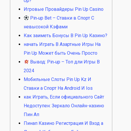
Up?
Игровые Провайдеры Pin Up Casino
Pin‑up Bet – Ставки в Спорт С
невысокой Кэфами
Как заиметь Бонусы В Pin Up Казино?
начать Играть В Азартные Игры На
Pin Up Может быть Очень Просто
Вывод: Pin‑up – Топ дли Игры В
2024
Мобильные Слоты Pin Up Kz И
Ставки а Спорт На Android И Ios
как Играть, Если официального Сайт
Недоступен: Зеркало Онлайн-казино
Пин Ап
Пинап Казино Регистрация И Вход а