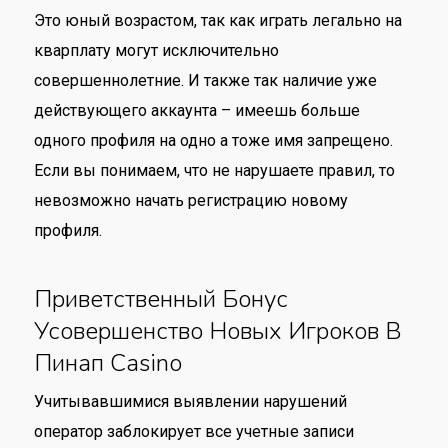
Это юный возрастом, так как играть легально на
кварплату могут исключительно
совершеннолетние. И также так наличие уже
действующего аккаунта – имеешь больше
одного профиля на одно а тоже имя запрещено.
Если вы понимаем, что не нарушаете правил, то
невозможно начать регистрацию новому
профиля.
Приветственный Бонус
Усовершенство Новых Игроков В
Пинап Casino
Учитывавшимися выявлении нарушений
оператор заблокирует все учетные записи