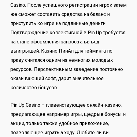
Casino. После успешного регистрации игрок затем
же сможет составить средства на баланс и
приступить ко игре на подлинные деньги.
Подтверждение коллективной в Pin Up требуется
на этапе оформления запроса а вывод
выигрышей. Казино ПинАп для гейминга по
праву считался одним из немногих молодых
ресурсов. Перспективным заведение постоянно
оказывающий софт, дарит значительное
количество бонусов.
Pin Up Casino – главенствующее онлайн-казино,
предлагающее например игры, щедрые бонусы и
акции, только также удобное приложение,
позволяющее играть а ходу. Любите ли вы