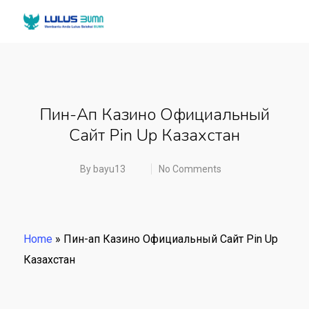
Пин-Ап Казино Официальный
Сайт Pin Up Казахстан
By
bayu13
No Comments
Home
»
Пин-ап Казино Официальный Сайт Pin Up
Казахстан