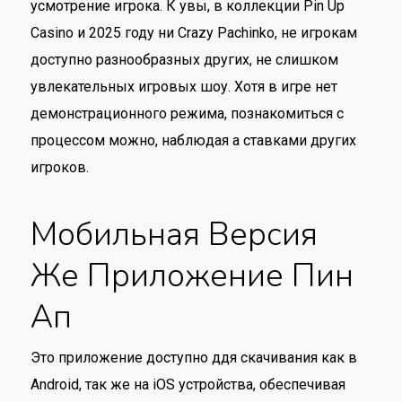
усмотрение игрока. К увы, в коллекции Pin Up
Casino и 2025 году ни Crazy Pachinko, не игрокам
доступно разнообразных других, не слишком
увлекательных игровых шоу. Хотя в игре нет
демонстрационного режима, познакомиться с
процессом можно, наблюдая а ставками других
игроков.
Мобильная Версия
Же Приложение Пин
Ап
Это приложение доступно ддя скачивания как в
Android, так же на iOS устройства, обеспечивая