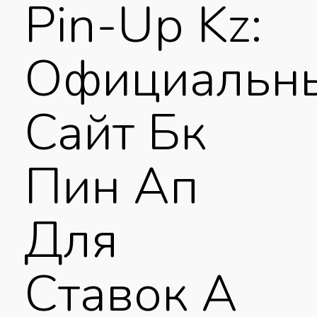
Pin-Up Kz:
Официальн
Сайт Бк
Пин Ап
Для
Ставок А