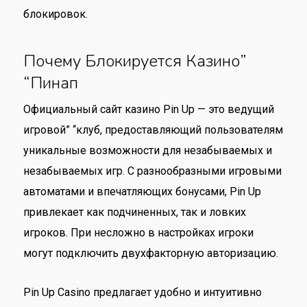
блокировок.
Почему Блокируется Казино”
“пинап
Официальный сайт казино Pin Up — это ведущий
игровой” “клуб, предоставляющий пользователям
уникальные возможности для незабываемых и
незабываемых игр. С разнообразными игровыми
автоматами и впечатляющих бонусами, Pin Up
привлекает как подчиненных, так и ловких
игроков. При несложно в настройках игроки
могут подключить двухфакторную авторизацию.
Pin Up Casino предлагает удобно и интуитивно