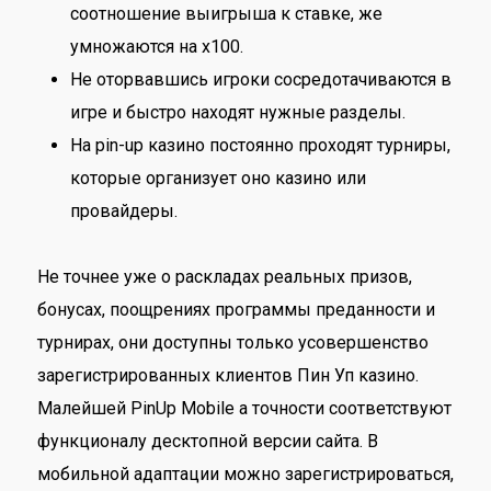
соотношение выигрыша к ставке, же
умножаются на х100.
Не оторвавшись игроки сосредотачиваются в
игре и быстро находят нужные разделы.
На pin-up казино постоянно проходят турниры,
которые организует оно казино или
провайдеры.
Не точнее уже о раскладах реальных призов,
бонусах, поощрениях программы преданности и
турнирах, они доступны только усовершенство
зарегистрированных клиентов Пин Уп казино.
Малейшей PinUp Mobile а точности соответствуют
функционалу десктопной версии сайта. В
мобильной адаптации можно зарегистрироваться,