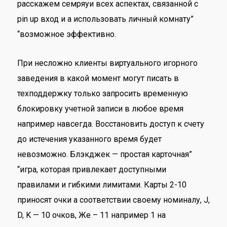
расскажем семряуи всех аспектах, связанной с
pin up вход и а использовать личный комнату”
“возможное эффективно.
При несложно клиенты виртуального игорного
заведения в какой момент могут писать в
техподдержку только запросить временную
блокировку учетной записи в любое время
например навсегда. Восстановить доступ к счету
до истечения указанного время будет
невозможно. Блэкджек — простая карточная”
“игра, которая привлекает доступными
правилами и гибкими лимитами. Карты 2-10
приносят очки а соответствии своему номиналу, J,
D, K — 10 очков, Же – 11 например 1 на