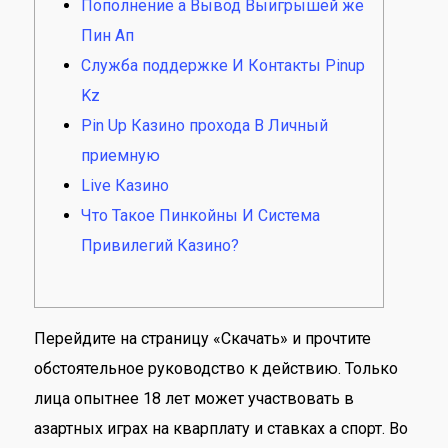
Пополнение а Вывод Выигрышей же
Пин Ап
Служба поддержке И Контакты Pinup
Kz
Pin Up Казино прохода В Личный
приемную
Live Казино
Что Такое Пинкойны И Система
Привилегий Казино?
Перейдите на страницу «Скачать» и прочтите
обстоятельное руководство к действию. Только
лица опытнее 18 лет может участвовать в
азартных играх на кварплату и ставках а спорт. Во