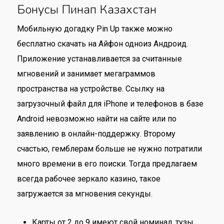
Бонусы Пинап Казахстан
Мобильную догадку Pin Up также можно
бесплатно скачать на Айфон одноиз Андроид.
Приложение устанавливается за считанные
мгновений и занимает мегаграммов
пространства на устройстве. Ссылку на
загрузочный файл для iPhone и телефонов в базе
Android невозможно найти на сайте или по
заявлению в онлайн-поддержку. Второму
счастью, гемблерам больше не нужно потратили
много времени в его поиски. Тогда предлагаем
всегда рабочее зеркало казино, такое
загружается за мгновения секунды.
Карты от 2 до 9 имеют свой номинал, тузы