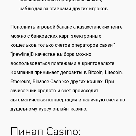
наблюдая за ставками других игроков.
Пополнить игровой баланс а казахстанских тенге
можно с банковских карт, электронных
кошельков только счетов операторов связи.”
“[newline]В качестве выбора можно
воспользоваться платежами в криптовалюте.
Компания принимает депозиты в Bitcoin, Litecoin,
Ethereum, Binance Cash же других коинах. При
зачислении средств и счет происходит
автоматическая конвертация в наличную счета по
душевному курсу онлайн-казино.
Пинап Casino: