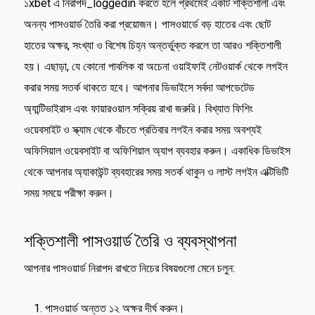
১xbet এ নিরাপদ_loggedin করতে হলে প্রথমেই একটি শক্তিশালী এবং
অনন্য পাসওয়ার্ড তৈরি করা প্রয়োজন। পাসওয়ার্ডে বড় হাতের এবং ছোট
হাতের অক্ষর, সংখ্যা ও বিশেষ চিহ্ন অন্তর্ভুক্ত করলে তা আরও শক্তিশালী
হয়। এছাড়া, যে কোনো পাবলিক বা অচেনা ওয়াইফাই নেটওয়ার্ক থেকে লগইন
করার সময় সতর্ক থাকতে হবে। আপনার ডিভাইসে সর্বদা আপডেটেড
অ্যান্টিভাইরাস এবং ফায়ারওয়াল সক্রিয় রাখা জরুরি। বিখ্যাত ফিশিং
ওয়েবসাইট ও স্ক্যাম থেকে বাঁচতে প্রতিবার লগইন করার সময় অবশ্যই
অফিসিয়াল ওয়েবসাইট বা অফিশিয়াল অ্যাপ ব্যবহার করুন। একাধিক ডিভাইস
থেকে আপনার অ্যাকাউন্ট ব্যবহারের সময় সতর্ক থাকুন ও লাস্ট লগইন এক্টিভিটি
সময় সময়ে পরীক্ষা করুন।
শক্তিশালী পাসওয়ার্ড তৈরি ও ব্যবস্থাপনা
আপনার পাসওয়ার্ড নিরাপদ রাখতে নিচের বিষয়গুলো মেনে চলুন:
পাসওয়ার্ড অন্তত ১২ অক্ষর দীর্ঘ করুন।