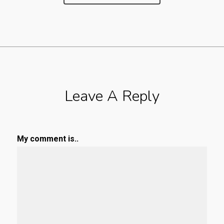
Leave A Reply
My comment is..