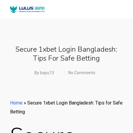
Secure 1xbet Login Bangladesh:
Tips For Safe Betting
By
bayu13
No Comments
Home
»
Secure 1xbet Login Bangladesh: Tips for Safe
Betting