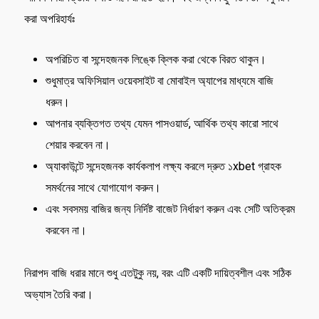
করা অপরিহার্যঃ
অপরিচিত বা সন্দেহজনক লিঙ্কে ক্লিক করা থেকে বিরত থাকুন।
শুধুমাত্র অফিসিয়াল ওয়েবসাইট বা মোবাইল অ্যাপের মাধ্যমে বাজি
ধরুন।
আপনার ব্যক্তিগত তথ্য যেমন পাসওয়ার্ড, আর্থিক তথ্য কারো সাথে
শেয়ার করবেন না।
অ্যাকাউন্টে সন্দেহজনক কার্যকলাপ লক্ষ্য করলে দ্রুত ১xbet গ্রাহক
সমর্থনের সাথে যোগাযোগ করুন।
এবং সবসময় বাজির জন্য নির্দিষ্ট বাজেট নির্ধারণ করুন এবং সেটি অতিক্রম
করবেন না।
নিরাপদ বাজি ধরার মানে শুধু এতটুকু নয়, বরং এটি একটি দায়িত্বশীল এবং সঠিক
অভ্যাস তৈরি করা।