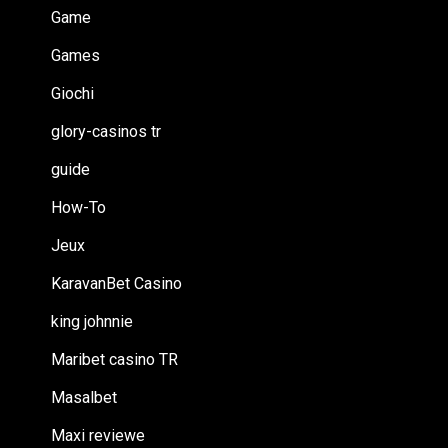
Game
Games
Giochi
glory-casinos tr
guide
How-To
Jeux
KaravanBet Casino
king johnnie
Maribet casino TR
Masalbet
Maxi reviewe