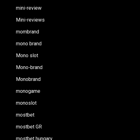
mini-review
Mini-reviews
mombrand
mono brand
Mono slot
Mono-brand
Monobrand
monogame
monoslot
mostbet
mostbet GR
mostbet hungary