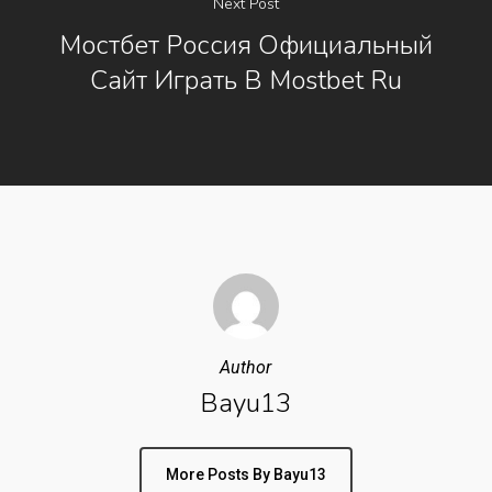
Next Post
Мостбет Россия Официальный
Сайт Играть В Mostbet Ru
Author
Bayu13
More Posts By Bayu13