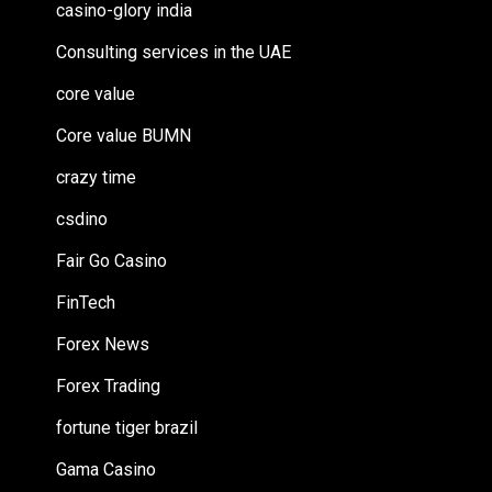
casino-glory india
Consulting services in the UAE
core value
Core value BUMN
crazy time
csdino
Fair Go Casino
FinTech
Forex News
Forex Trading
fortune tiger brazil
Gama Casino