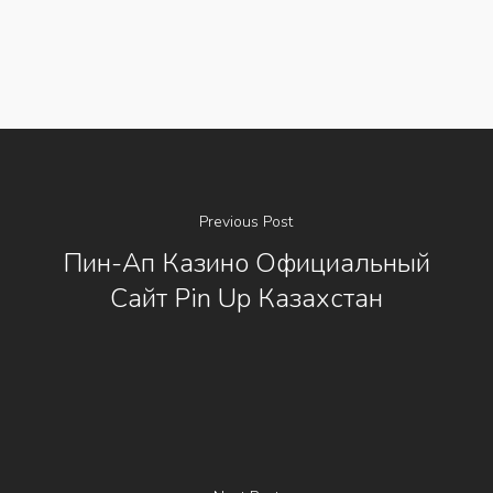
Previous Post
Пин-Ап Казино Официальный
Сайт Pin Up Казахстан