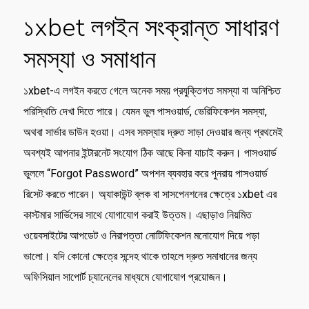
১xbet লগইন সংক্রান্ত সাধারণ
সমস্যা ও সমাধান
১xbet-এ লগইন করতে গেলে অনেক সময় প্রযুক্তিগত সমস্যা বা অনিশ্চিত
পরিস্থিতি দেখা দিতে পারে। যেমন ভুল পাসওয়ার্ড, ভেরিফিকেশন সমস্যা,
অথবা সার্ভার ডাউন হওয়া। এসব সমস্যায় দ্রুত সাড়া দেওয়ার জন্য প্রথমেই
অবশ্যই আপনার ইন্টারনেট সংযোগ ঠিক আছে কিনা যাচাই করুন। পাসওয়ার্ড
ভুললে “Forgot Password” অপশন ব্যবহার করে পুনরায় পাসওয়ার্ড
রিসেট করতে পারেন। অ্যাকাউন্ট ব্লক বা সাসপেনশনের ক্ষেত্রে ১xbet এর
কাস্টমার সার্ভিসের সাথে যোগাযোগ করাই উত্তম। এছাড়াও নিয়মিত
ওয়েবসাইটের আপডেট ও নিরাপত্তা নোটিফিকেশন মনোযোগ দিয়ে পড়া
ভালো। যদি কোনো ক্ষেত্রে সন্দেহ থাকে তাহলে দ্রুত সমাধানের জন্য
অফিসিয়াল সাপোর্ট চ্যানেলের মাধ্যমে যোগাযোগ প্রয়োজন।