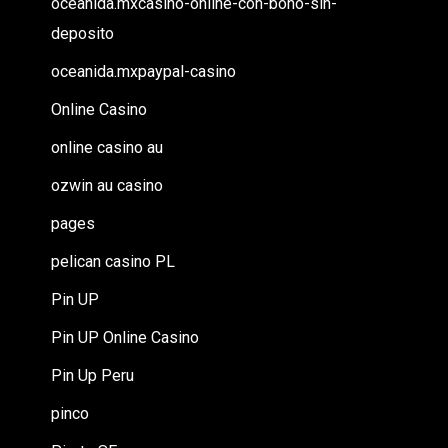
oceanida.mxcasino-online-con-bono-sin-
deposito
oceanida.mxpaypal-casino
Online Casino
online casino au
ozwin au casino
pages
pelican casino PL
Pin UP
Pin UP Online Casino
Pin Up Peru
pinco