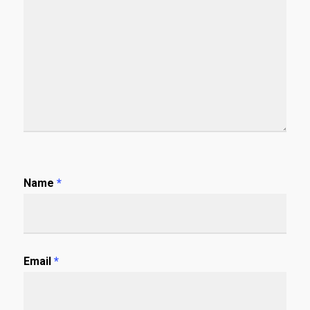
Name
*
Email
*