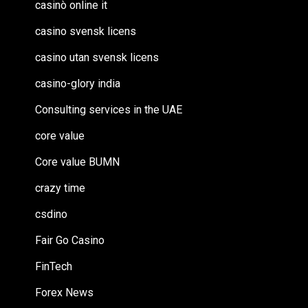
casinò online it
casino svensk licens
casino utan svensk licens
casino-glory india
Consulting services in the UAE
core value
Core value BUMN
crazy time
csdino
Fair Go Casino
FinTech
Forex News