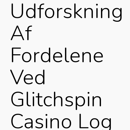
Udforskning
Af
Fordelene
Ved
Glitchspin
Casino Log