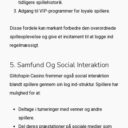
tidligere spillehistorik.
Adgang til VIP-programmer for loyale spillere.
Disse fordele kan markant forbedre den overordnede
spilleoplevelse og give et incitament til at logge ind
regelmæssigt.
5. Samfund Og Social Interaktion
Glitchspin Casino fremmer også social interaktion
blandt spillere gennem sin log ind-struktur. Spillere har
mulighed for at:
Deltage i turneringer med venner og andre
spillere.
Del deres præstationer på sociale medier som