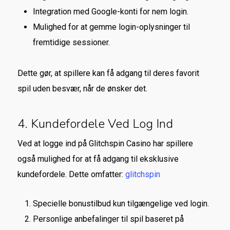
Integration med Google-konti for nem login.
Mulighed for at gemme login-oplysninger til
fremtidige sessioner.
Dette gør, at spillere kan få adgang til deres favorit
spil uden besvær, når de ønsker det.
4. Kundefordele Ved Log Ind
Ved at logge ind på Glitchspin Casino har spillere
også mulighed for at få adgang til eksklusive
kundefordele. Dette omfatter:
glitchspin
Specielle bonustilbud kun tilgængelige ved login.
Personlige anbefalinger til spil baseret på