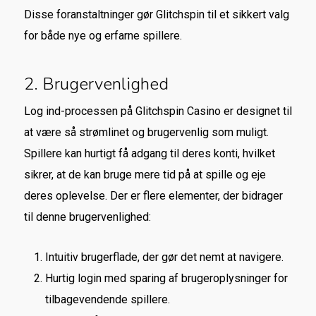
Disse foranstaltninger gør Glitchspin til et sikkert valg
for både nye og erfarne spillere.
2. Brugervenlighed
Log ind-processen på Glitchspin Casino er designet til
at være så strømlinet og brugervenlig som muligt.
Spillere kan hurtigt få adgang til deres konti, hvilket
sikrer, at de kan bruge mere tid på at spille og eje
deres oplevelse. Der er flere elementer, der bidrager
til denne brugervenlighed:
Intuitiv brugerflade, der gør det nemt at navigere.
Hurtig login med sparing af brugeroplysninger for
tilbagevendende spillere.