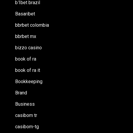
b1bet brazil
Basaribet
bbrbet colombia
bbrbet mx
bizzo casino
book of ra
book of ra it
Bookkeeping
Brand
Business
casibom tr
casibom-tg