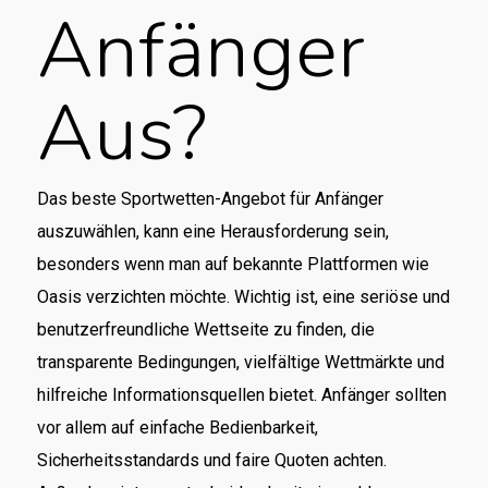
Anfänger
Aus?
Das beste Sportwetten-Angebot für Anfänger
auszuwählen, kann eine Herausforderung sein,
besonders wenn man auf bekannte Plattformen wie
Oasis verzichten möchte. Wichtig ist, eine seriöse und
benutzerfreundliche Wettseite zu finden, die
transparente Bedingungen, vielfältige Wettmärkte und
hilfreiche Informationsquellen bietet. Anfänger sollten
vor allem auf einfache Bedienbarkeit,
Sicherheitsstandards und faire Quoten achten.