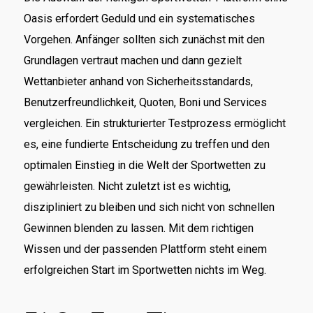
Oasis erfordert Geduld und ein systematisches
Vorgehen. Anfänger sollten sich zunächst mit den
Grundlagen vertraut machen und dann gezielt
Wettanbieter anhand von Sicherheitsstandards,
Benutzerfreundlichkeit, Quoten, Boni und Services
vergleichen. Ein strukturierter Testprozess ermöglicht
es, eine fundierte Entscheidung zu treffen und den
optimalen Einstieg in die Welt der Sportwetten zu
gewährleisten. Nicht zuletzt ist es wichtig,
diszipliniert zu bleiben und sich nicht von schnellen
Gewinnen blenden zu lassen. Mit dem richtigen
Wissen und der passenden Plattform steht einem
erfolgreichen Start im Sportwetten nichts im Weg.