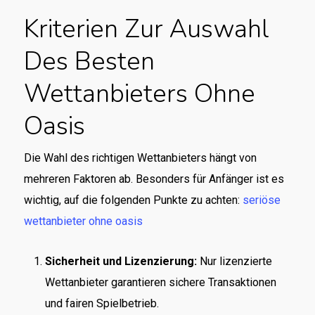
Kriterien Zur Auswahl
Des Besten
Wettanbieters Ohne
Oasis
Die Wahl des richtigen Wettanbieters hängt von
mehreren Faktoren ab. Besonders für Anfänger ist es
wichtig, auf die folgenden Punkte zu achten:
seriöse
wettanbieter ohne oasis
Sicherheit und Lizenzierung:
Nur lizenzierte
Wettanbieter garantieren sichere Transaktionen
und fairen Spielbetrieb.