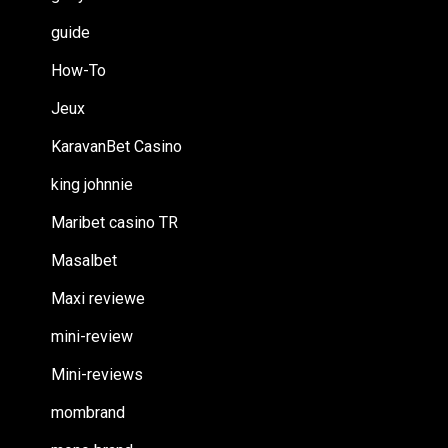
guide
How-To
Jeux
KaravanBet Casino
king johnnie
Maribet casino TR
Masalbet
Maxi reviewe
mini-review
Mini-reviews
mombrand