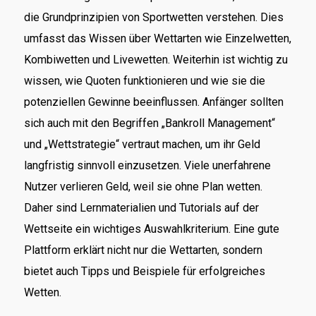
die Grundprinzipien von Sportwetten verstehen. Dies
umfasst das Wissen über Wettarten wie Einzelwetten,
Kombiwetten und Livewetten. Weiterhin ist wichtig zu
wissen, wie Quoten funktionieren und wie sie die
potenziellen Gewinne beeinflussen. Anfänger sollten
sich auch mit den Begriffen „Bankroll Management“
und „Wettstrategie“ vertraut machen, um ihr Geld
langfristig sinnvoll einzusetzen. Viele unerfahrene
Nutzer verlieren Geld, weil sie ohne Plan wetten.
Daher sind Lernmaterialien und Tutorials auf der
Wettseite ein wichtiges Auswahlkriterium. Eine gute
Plattform erklärt nicht nur die Wettarten, sondern
bietet auch Tipps und Beispiele für erfolgreiches
Wetten.