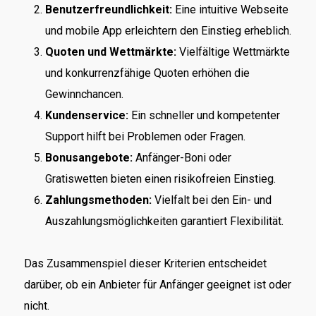
Benutzerfreundlichkeit:
Eine intuitive Webseite
und mobile App erleichtern den Einstieg erheblich.
Quoten und Wettmärkte:
Vielfältige Wettmärkte
und konkurrenzfähige Quoten erhöhen die
Gewinnchancen.
Kundenservice:
Ein schneller und kompetenter
Support hilft bei Problemen oder Fragen.
Bonusangebote:
Anfänger-Boni oder
Gratiswetten bieten einen risikofreien Einstieg.
Zahlungsmethoden:
Vielfalt bei den Ein- und
Auszahlungsmöglichkeiten garantiert Flexibilität.
Das Zusammenspiel dieser Kriterien entscheidet
darüber, ob ein Anbieter für Anfänger geeignet ist oder
nicht.