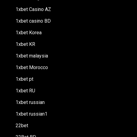
1xbet Casino AZ
1xbet casino BD
1xbet Korea
1xbet KR
1xbet malaysia
1xbet Morocco
1xbet pt
1xbet RU
1xbet russian
1xbet russian1
22bet