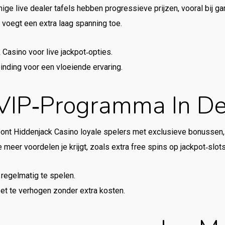
mo
ige live dealer tafels hebben progressieve prijzen, vooral bij g
 voegt een extra laag spanning toe.
Mon
Mo
Casino voor live jackpot‑opties.
Mo
inding voor een vloeiende ervaring.
mo
 VIP‑Programma In D
mo
mo
nt Hiddenjack Casino loyale spelers met exclusieve bonussen,
mo
meer voordelen je krijgt, zoals extra free spins op jackpot‑slots
mos
 regelmatig te spelen.
mos
et te verhogen zonder extra kosten.
mo
mo