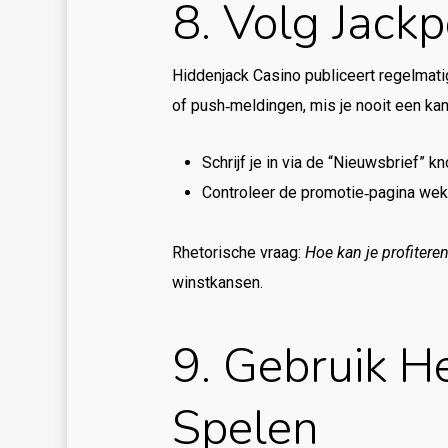
8. Volg Jack
Hiddenjack Casino publiceert regelmati
of push‑meldingen, mis je nooit een ka
Schrijf je in via de “Nieuwsbrief” 
Controleer de promotie‑pagina weke
Rhetorische vraag:
Hoe kan je profitere
winstkansen.
9. Gebruik H
Spelen