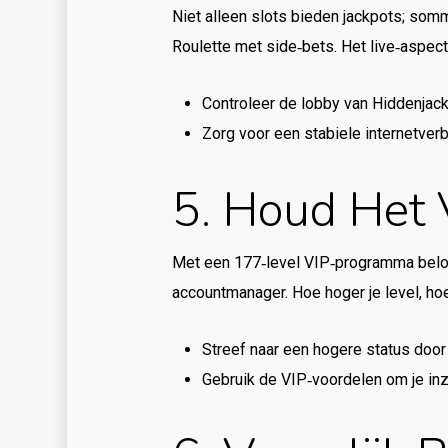
Niet alleen slots bieden jackpots; somm
Roulette met side‑bets. Het live‑aspect
Controleer de lobby van Hiddenjack 
Zorg voor een stabiele internetverb
5. Houd Het
Met een 177‑level VIP‑programma beloo
accountmanager. Hoe hoger je level, hoe 
Streef naar een hogere status door
Gebruik de VIP‑voordelen om je inz