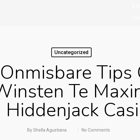
b1b
Bas
bbr
bbr
Uncategorized
biz
 Onmisbare Tips
boo
boo
Winsten Te Maxi
Bo
j Hiddenjack Cas
Br
Bu
cas
By
Shella Agustiana
No Comments
ca