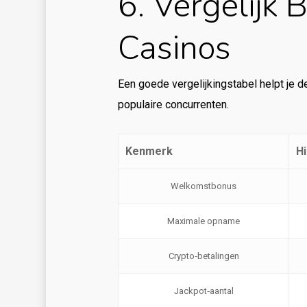
6. Vergelij
Casinos
Een goede vergelijkingstabel helpt je d
populaire concurrenten.
Kenmerk
H
Welkomstbonus
Maximale opname
Crypto‑betalingen
Jackpot‑aantal