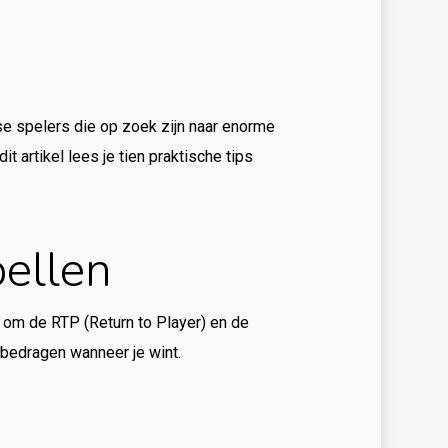
ino
ino en ligne argent reel
ino en ligne fr
se spelers die op zoek zijn naar enorme
ino onlina ca
t artikel lees je tien praktische tips
ino online ar
inò online it
pellen
ino svensk licens
ino utan svensk licens
 om de RTP (Return to Player) en de
ino-glory india
e bedragen wanneer je wint.
sulting services in the UAE
e value
re value BUMN