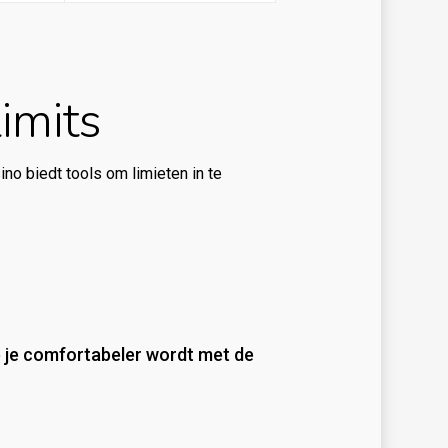
in au casino
ges
limits
ican casino PL
n UP
no biedt tools om limieten in te
 UP Online Casino
 Up Peru
co
ots SE
nko
te je comfortabeler wordt met de
nko in
nko UK
nko_pl