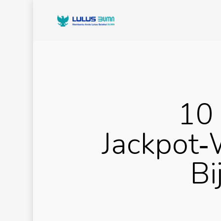
10
Jackpot‑
Bi