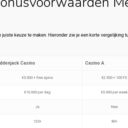
k Bonusvoorwaarden M
mos
mo
mos
e juiste keuze te maken. Hieronder zie je een korte vergelijking
Mr 
mr 
mx-
iddenjack Casino
Casino A
ne
€5.000 + free spins
€2.500 + 100 FS
oce
€10.000 per dag
€5.000 per week
oce
oce
Ja
Nee
Onl
120+
80+
onl