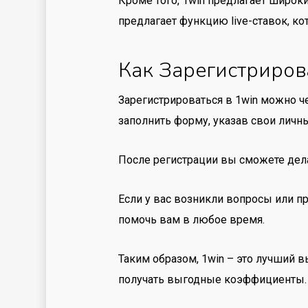
Кроме того, 1win предлагает широк
предлагает функцию live-ставок, ко
Как Зарегистриров
Зарегистрироваться в 1win можно 
заполнить форму, указав свои личн
После регистрации вы сможете дела
Если у вас возникли вопросы или пр
помочь вам в любое время.
Таким образом, 1win – это лучший 
получать выгодные коэффициенты.