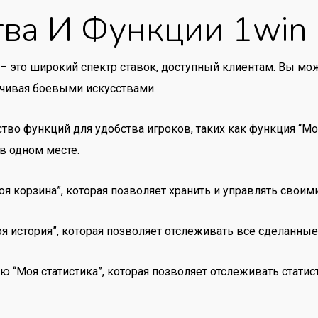
ва И Функции 1win
Po
Qiz
– это широкий спектр ставок, доступный клиентам. Вы мож
Ra
анчивая боевыми искусствами.
rea
тво функций для удобства игроков, таких как функция “Моя
rea
в одном месте.
Re
Re
я корзина”, которая позволяет хранить и управлять своим
rev
я история”, которая позволяет отслеживать все сделанные 
ric
Slo
ю “Моя статистика”, которая позволяет отслеживать статист
Slo