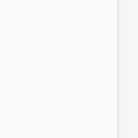
zy time
ino
r Go Casino
Tech
rex News
ex Trading
tune tiger brazil
ma Casino
me
mes
chi