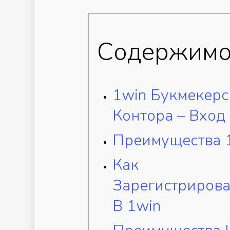
Содержим
1win Букмекерс
Контора – Вход
Преимущества 
Как
Зарегистрирова
В 1win