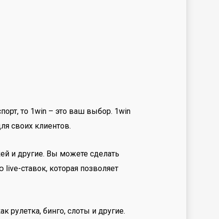
ry-casinos tr
de
w-To
ux
avanBet Casino
g johnnie
рт, то 1win – это ваш выбор. 1win
ibet casino TR
для своих клиентов.
salbet
i reviewe
кей и другие. Вы можете сделать
 live-ставок, которая позволяет
i-review
i-reviews
mbrand
к рулетка, бинго, слоты и другие.