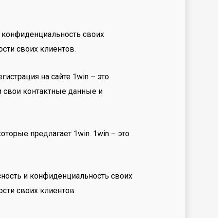
no brand
o slot
 и конфиденциальность своих
no-brand
ости своих клиентов.
nobrand
егистрация на сайте 1win – это
nogame
и свои контактные данные и
noslot
stbet
оторые предлагает 1win. 1win – это
stbet GR
tbet hungary
tbet italy
асность и конфиденциальность своих
ости своих клиентов.
stbet norway
stbet ozbekistonda