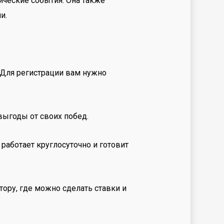
ические события. Она также
in au casino
и.
ges
ican casino PL
n UP
 Для регистрации вам нужно
 UP Online Casino
 Up Peru
выгоды от своих побед.
co
работает круглосуточно и готовит
ots SE
nko
nko in
ору, где можно сделать ставки и
nko UK
nko_pl