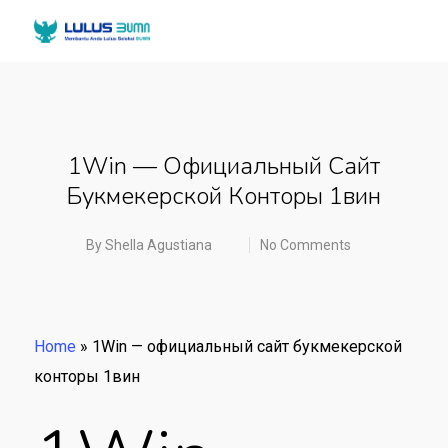
1Win — Официальный Сайт
Букмекерской Конторы 1вин
By
Shella Agustiana
No Comments
Home
»
1Win — официальный сайт букмекерской
конторы 1вин