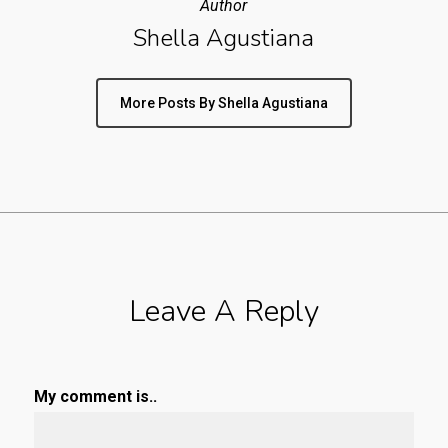
Author
Shella Agustiana
More Posts By Shella Agustiana
Leave A Reply
My comment is..