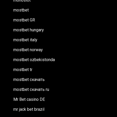
monoslot
mostbet
mostbet GR
mostbet hungary
mostbet italy
mostbet norway
mostbet ozbekistonda
mostbet tr
mostbet скачать
mostbet скачать ru
Mr Bet casino DE
mr jack bet brazil