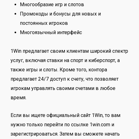
Многообразие игр и слотов
Промокоды и бонусы для новых и
постоянных игроков
Многоязычный интерфейс
1Win предлагает своим клиентам широкий спектр
услуг, включая ставки на спорт и киберспорт, а
также игры и слоты. Кроме того, контора
предлагает 24/7 доступ к счету, что позволяет
игрокам управлять своими счетами в любое
время.
Если вы ищете официальный сайт 1Win, то вам
нужно только перейти по ссылке 1win.com и
зарегистрироваться. Затем вы сможете начать