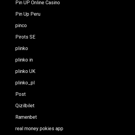
Pin UP Online Casino
Pin Up Peru
pinco
Pirots SE
plinko
plinko in
plinko UK
plinko_pl
Post
Qizilbilet
Ramenbet
real money pokies app