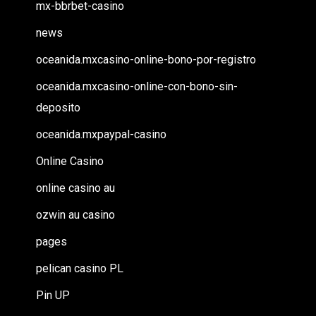
mx-bbrbet-casino
news
oceanida.mxcasino-online-bono-por-registro
oceanida.mxcasino-online-con-bono-sin-
deposito
oceanida.mxpaypal-casino
Online Casino
online casino au
ozwin au casino
pages
pelican casino PL
Pin UP