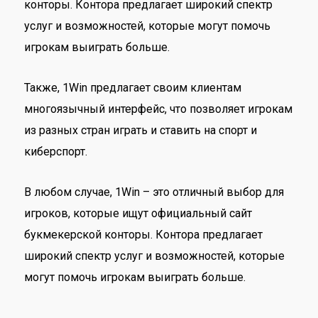
конторы. Контора предлагает широкий спектр
услуг и возможностей, которые могут помочь
игрокам выиграть больше.
Также, 1Win предлагает своим клиентам
многоязычный интерфейс, что позволяет игрокам
из разных стран играть и ставить на спорт и
киберспорт.
В любом случае, 1Win – это отличный выбор для
игроков, которые ищут официальный сайт
букмекерской конторы. Контора предлагает
широкий спектр услуг и возможностей, которые
могут помочь игрокам выиграть больше.