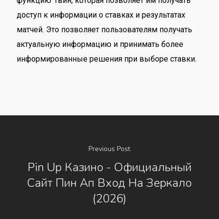
функцию 1вин, которая позволяет им получать
доступ к информации о ставках и результатах
матчей. Это позволяет пользователям получать
актуальную информацию и принимать более
информированные решения при выборе ставки.
Previous Post
Pin Up Казино - Официальный
Сайт Пин Ап Вход На Зеркало
(2026)