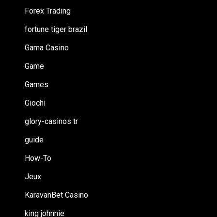
Forex Trading
fortune tiger brazil
Gama Casino
Game
Games
Giochi
glory-casinos tr
guide
How-To
Jeux
KaravanBet Casino
king johnnie