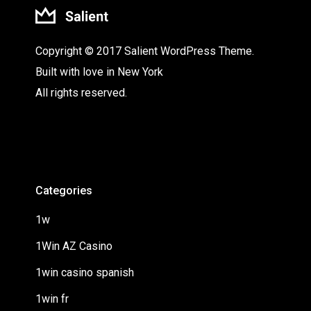
Copyright © 2017 Salient WordPress Theme.
Built with love in New York
All rights reserved.
Categories
1w
1Win AZ Casino
1win casino spanish
1win fr