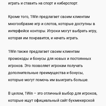
играть и ставить на спорт и киберспорт.
Кроме того, 1Win предлагает своим клиентам
многообразие игр и слотов, которые доступны в
интерфейсе конторы. Игроки могут выбрать игру,
которая им понравится, и начать играть.
1Win также предлагает своим клиентам
промокоды и бонусы для новых и постоянных
игроков. Это позволяет игрокам получать
дополнительные преимущества и бонусы,
которые могут помочь им выиграть больше.
В целом, 1Win – это отличный выбор для игроков,
которые ищут официальный сайт букмекерской