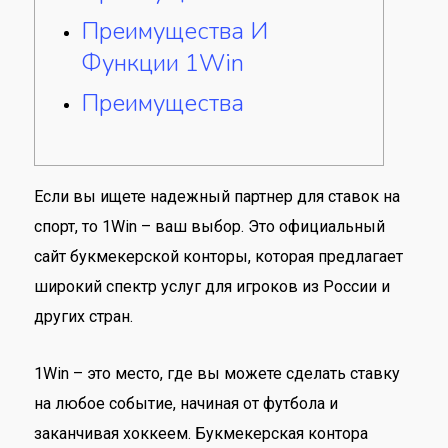
Преимущества И
Функции 1Win
Преимущества
Если вы ищете надежный партнер для ставок на
спорт, то 1Win – ваш выбор. Это официальный
сайт букмекерской конторы, которая предлагает
широкий спектр услуг для игроков из России и
других стран.
1Win – это место, где вы можете сделать ставку
на любое событие, начиная от футбола и
заканчивая хоккеем. Букмекерская контора