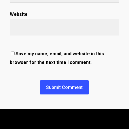
Website
Save my name, email, and website in this
browser for the next time I comment.