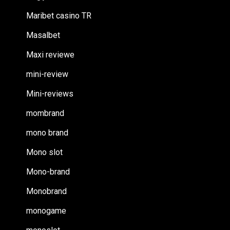
Maribet casino TR
Masalbet
Maxi reviewe
mini-review
Mini-reviews
mombrand
mono brand
Mono slot
Mono-brand
Monobrand
monogame