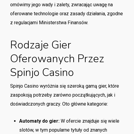
omówimy jego wady i zalety, zwracając uwagę na
oferowane technologie oraz zasady działania, zgodne
z regulacjami Ministerstwa Finansów.
Rodzaje Gier
Oferowanych Przez
Spinjo Casino
Spinjo Casino wyróżnia się szeroką gamą gier, które
zaspokoją potrzeby zarówno początkujących, jak i
doświadczonych graczy. Oto główne kategorie:
Automaty do gier:
W ofercie znajduje się wiele
slotów, w tym popularne tytuły od znanych