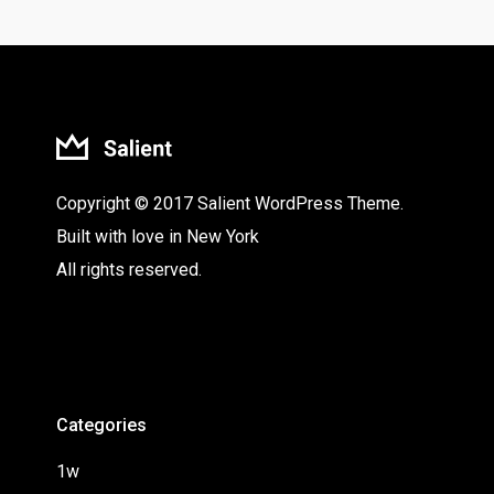
Copyright © 2017 Salient WordPress Theme.
Built with love in New York
All rights reserved.
Categories
1w