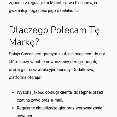
zgodnie z regulacjami Ministerstwa Finansów, co
gwarantuje legalność jego działalności.
Dlaczego Polecam Tę
Markę?
Spinjo Casino jest godnym zaufania miejscem do gry,
które łączy w sobie nowoczesny design, bogatą
ofertę gier oraz atrakcyjne bonusy. Dodatkowo,
platforma oferuje:
Wysoką jakość obsługi klienta, dostępnej przez
czat na żywo oraz e-mail.
Regularne aktualizacje gier oraz wprowadzanie
nowości.