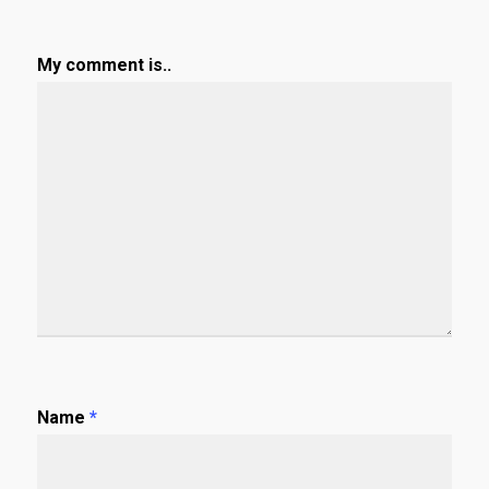
My comment is..
Name
*