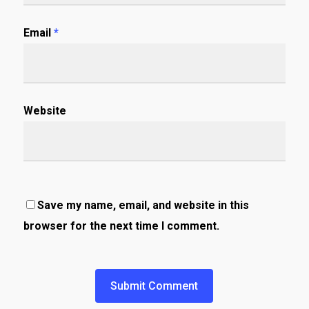
Email
*
Website
Save my name, email, and website in this
browser for the next time I comment.