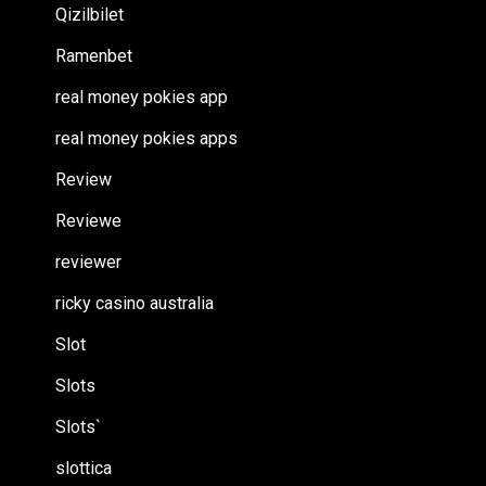
Qizilbilet
Ramenbet
real money pokies app
real money pokies apps
Review
Reviewe
reviewer
ricky casino australia
Slot
Slots
Slots`
slottica