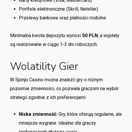
Karty kredytowe (Visa, MasterCard)
Portfele elektroniczne (Skrill, Neteller)
Przelewy bankowe oraz płatności mobilne
Minimalna kwota depozytu wynosi
50 PLN
, a wypłaty
są realizowane w ciągu 1-3 dni roboczych.
Wolatility Gier
W Spinjo Casino można znaleźć gry o różnym
poziomie zmienności, co pozwala graczom na wybór
strategii zgodnie z ich preferencjami:
Niska zmienność:
Gry, które oferują regularne, ale
mniejsze wygrane. Idealne dla graczy
preferujących dłuższe sesje.