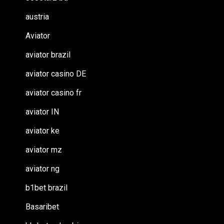
austria
Aviator
aviator brazil
aviator casino DE
aviator casino fr
aviator IN
aviator ke
aviator mz
aviator ng
b1bet brazil
Basaribet