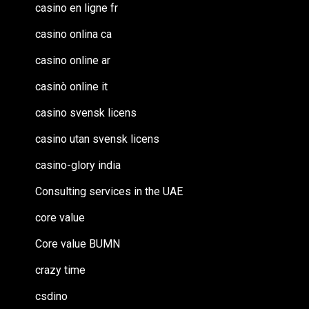
casino en ligne fr
casino onlina ca
casino online ar
casinò online it
casino svensk licens
casino utan svensk licens
casino-glory india
Consulting services in the UAE
core value
Core value BUMN
crazy time
csdino