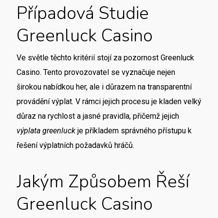
Případová Studie
Greenluck Casino
Ve světle těchto kritérií stojí za pozornost Greenluck
Casino. Tento provozovatel se vyznačuje nejen
širokou nabídkou her, ale i důrazem na transparentní
provádění výplat. V rámci jejich procesu je kladen velký
důraz na rychlost a jasné pravidla, přičemž jejich
výplata greenluck
je příkladem správného přístupu k
řešení výplatních požadavků hráčů.
Jakým Způsobem Řeší
Greenluck Casino