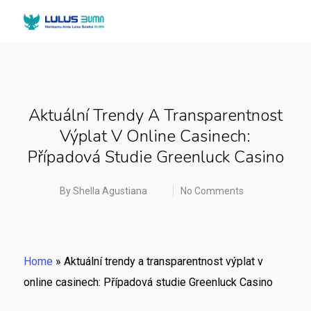
Aktuální Trendy A Transparentnost
Výplat V Online Casinech:
Případová Studie Greenluck Casino
By
Shella Agustiana
No Comments
Home
»
Aktuální trendy a transparentnost výplat v
online casinech: Případová studie Greenluck Casino