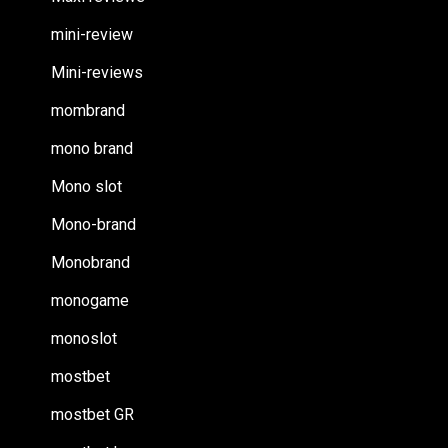
mini-review
Mini-reviews
mombrand
mono brand
Mono slot
Mono-brand
Monobrand
monogame
monoslot
mostbet
mostbet GR