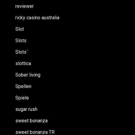
reviewer
ricky casino australia
Slot
Slots
Slots`
slottica
Sober living
Spellen
Spiele
sugar rush
sweet bonanza
sweet bonanza TR