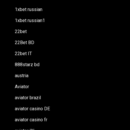
1xbet russian
1xbet russian1
22bet
22Bet BD
22bet IT
888starz bd
austria
Aviator
aviator brazil
aviator casino DE
aviator casino fr