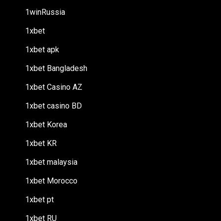
1winRussia
1xbet
1xbet apk
1xbet Bangladesh
1xbet Casino AZ
1xbet casino BD
1xbet Korea
1xbet KR
1xbet malaysia
1xbet Morocco
1xbet pt
1xbet RU