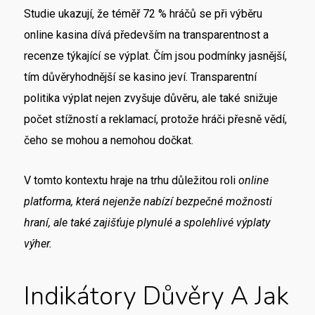
Studie ukazují, že téměř
72 % hráčů
se při výběru
online kasina dívá především na transparentnost a
recenze týkající se výplat. Čím jsou podmínky jasnější,
tím důvěryhodnější se kasino jeví. Transparentní
politika výplat nejen zvyšuje důvěru, ale také snižuje
počet stížností a reklamací, protože hráči přesně vědí,
čeho se mohou a nemohou dočkat.
V tomto kontextu hraje na trhu důležitou roli
online
platforma, která nejenže nabízí bezpečné možnosti
hraní, ale také zajišťuje plynulé a spolehlivé výplaty
výher.
Indikátory Důvěry A Jak