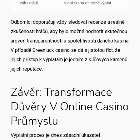
zákazníků
s otázkami ohledně výplat.
Odborníci doporučují vždy sledovat recenze a reálné
zkušenosti hráčů, aby bylo možné hodnotit skutečnou
úroveň transparentnosti a spolehlivosti daného kasina.
V případě Greenluck casino se dá s jistotou říct, že
jejich přístup k výplatám je jedním z klíčových kamenů
jejich reputace.
Závěr: Transformace
Důvěry V Online Casino
Průmyslu
Výplatní proces je dnes zásadní ukazatel