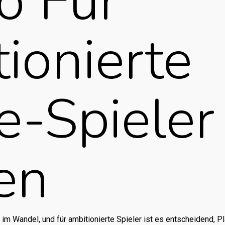
o Für
mo
Mon
ionierte
Mo
Mo
mo
e-Spieler
mo
mo
mo
en
mos
mos
mo
mo
im Wandel, und für ambitionierte Spieler ist es entscheidend, Pla