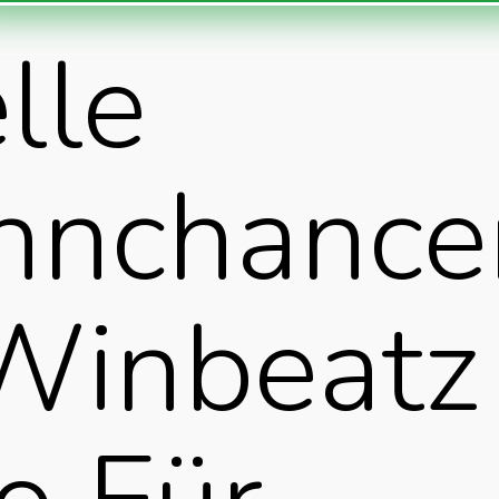
glo
lle
gui
Ho
Je
nnchance
Kar
kin
Mar
Winbeatz
Ma
Max
min
Min
mo