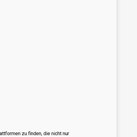
no brand
o slot
no-brand
nobrand
nogame
noslot
stbet
stbet GR
tbet hungary
tbet italy
stbet norway
stbet ozbekistonda
ttformen zu finden, die nicht nur