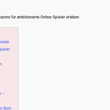
cas
cas
sino für ambitionierte Online-Spieler erleben
cas
cas
beatz
cas
pieler
cas
cas
m
cas
cas
Con
n –
cor
n Boni
Co