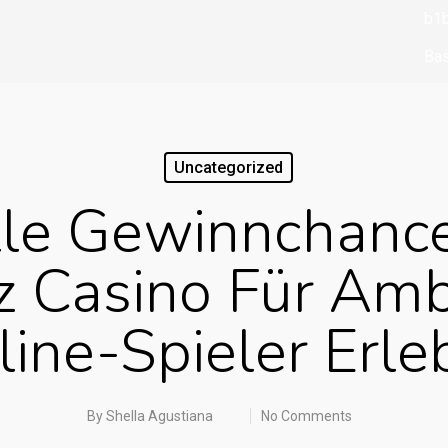
b1b
Bas
bbr
bbr
Uncategorized
biz
lle Gewinnchanc
boo
boo
 Casino Für Ambi
Bo
line-Spieler Erle
Br
Bu
cas
By
Shella Agustiana
No Comments
ca