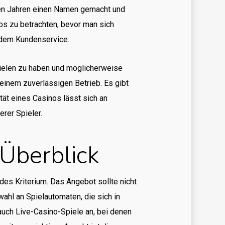
ten Jahren einen Namen gemacht und
tbet tr
nos zu betrachten, bevor man sich
stbet скачать
d dem Kundenservice.
tbet скачать ru
Bet casino DE
pielen zu haben und möglicherweise
einem zuverlässigen Betrieb. Es gibt
jack bet brazil
tät eines Casinos lässt sich an
bbrbet-casino
rer Spieler.
ws
 Überblick
anida.mxcasino-online-bono-por-registro
anida.mxcasino-online-con-bono-sin-deposito
des Kriterium. Das Angebot sollte nicht
anida.mxpaypal-casino
ahl an Spielautomaten, die sich in
ine Casino
uch Live-Casino-Spiele an, bei denen
ine casino au