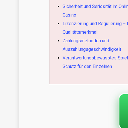
Sicherheit und Seriosität im Onli
Casino
Lizenzierung und Regulierung – 
Qualitätsmerkmal
Zahlungsmethoden und
Auszahlungsgeschwindigkeit
Verantwortungsbewusstes Spiel
Schutz für den Einzelnen