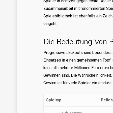
Spieler in Echtzeit gegen echte Dealer 
Zusammenarbeit mit renommierten Spiele
Spielebibliothek ist ebenfalls ein Zeic
eingeht.
Die Bedeutung Von P
Progressive Jackpots sind besonders att
Einsatzes in einen gemeinsamen Topf, 
kann oft mehrere Millionen Euro erreic
Gewinnen sind. Die Wahrscheinlichkeit,
Gewinn ist für viele Spieler ein starkes
Spieltyp
Belieb
Spielautomaten