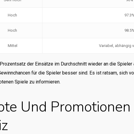
Po
Hoch
97.3
Qiz
Hoch
98.5
Ra
rea
Mittel
Variabel, abhängig v
rea
Prozentsatz der Einsätze im Durchschnitt wieder an die Spieler 
Re
winnchancen für die Spieler besser sind. Es ist ratsam, sich v
Re
tenen Spiele zu informieren.
rev
te Und Promotionen 
ric
Slo
iz
Slo