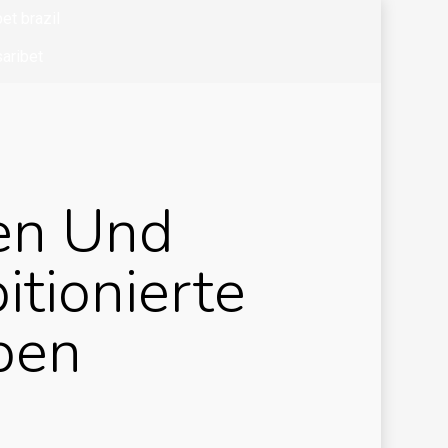
et brazil
aribet
bet colombia
bet mx
zo casino
en Und
k of ra
k of ra it
tionierte
okkeeping
ben
and
siness
ibom tr
sibom-tg