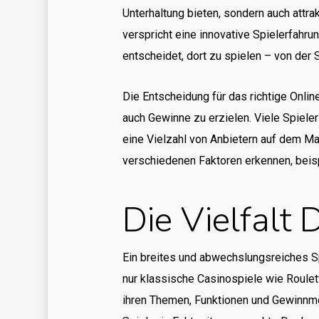
Unterhaltung bieten, sondern auch attr
verspricht eine innovative Spielerfahru
entscheidet, dort zu spielen – von der
Die Entscheidung für das richtige Onl
auch Gewinne zu erzielen. Viele Spiele
eine Vielzahl von Anbietern auf dem Mar
verschiedenen Faktoren erkennen, beis
Die Vielfalt
Ein breites und abwechslungsreiches Sp
nur klassische Casinospiele wie Roulet
ihren Themen, Funktionen und Gewinnmö