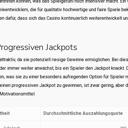
antreten können, was das Spielgefühl noch intensiver macht. Ein 
ozw
entwicklern, die für qualitativ hochwertige und faire Spiele be
hen dafür, dass sich das Casino kontinuierlich weiterentwickelt u
pa
pel
Pi
rogressiven Jackpots
Pin
raktiv, da sie potenziell riesige Gewinne ermöglichen. Bei diese
Pin
der immer weiter anwächst, bis ein Spieler den Jackpot knackt.
pin
hen, was sie zu einer besonders aufregenden Option für Spieler 
Pir
 einen progressiven Jackpot zu gewinnen, ist zwar gering, aber 
 Motivationsmittel.
pli
pli
theit
Durchschnittliche Auszahlungsquote
pli
pli
Sehr hoch
96%