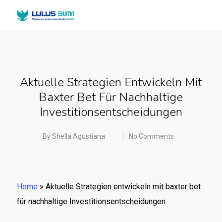
Aktuelle Strategien Entwickeln Mit
Baxter Bet Für Nachhaltige
Investitionsentscheidungen
By
Shella Agustiana
No Comments
Home
»
Aktuelle Strategien entwickeln mit baxter bet
für nachhaltige Investitionsentscheidungen