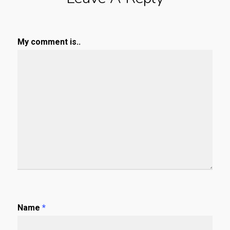
My comment is..
Name
*