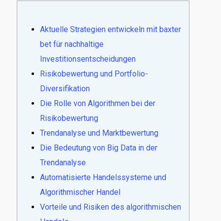
Aktuelle Strategien entwickeln mit baxter
bet für nachhaltige
Investitionsentscheidungen
Risikobewertung und Portfolio-
Diversifikation
Die Rolle von Algorithmen bei der
Risikobewertung
Trendanalyse und Marktbewertung
Die Bedeutung von Big Data in der
Trendanalyse
Automatisierte Handelssysteme und
Algorithmischer Handel
Vorteile und Risiken des algorithmischen