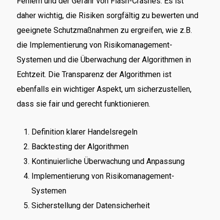
Fehlern und der Gefahr von Flash-Crashes. Es ist
daher wichtig, die Risiken sorgfältig zu bewerten und
geeignete Schutzmaßnahmen zu ergreifen, wie z.B.
die Implementierung von Risikomanagement-
Systemen und die Überwachung der Algorithmen in
Echtzeit. Die Transparenz der Algorithmen ist
ebenfalls ein wichtiger Aspekt, um sicherzustellen,
dass sie fair und gerecht funktionieren.
Definition klarer Handelsregeln
Backtesting der Algorithmen
Kontinuierliche Überwachung und Anpassung
Implementierung von Risikomanagement-
Systemen
Sicherstellung der Datensicherheit