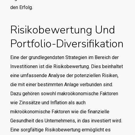
den Erfolg.
Risikobewertung Und
Portfolio-Diversifikation
Eine der grundlegendsten Strategien im Bereich der
Investitionen ist die Risikobewertung. Dies beinhaltet
eine umfassende Analyse der potenziellen Risiken,
die mit einer bestimmten Anlage verbunden sind.
Dazu gehören sowohl makroökonomische Faktoren
wie Zinssätze und Inflation als auch
mikroökonomische Faktoren wie die finanzielle
Gesundheit des Unternehmens, in das investiert wird.
Eine sorgfältige Risikobewertung ermöglicht es