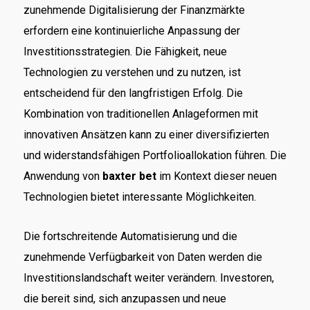
zunehmende Digitalisierung der Finanzmärkte
erfordern eine kontinuierliche Anpassung der
Investitionsstrategien. Die Fähigkeit, neue
Technologien zu verstehen und zu nutzen, ist
entscheidend für den langfristigen Erfolg. Die
Kombination von traditionellen Anlageformen mit
innovativen Ansätzen kann zu einer diversifizierten
und widerstandsfähigen Portfolioallokation führen. Die
Anwendung von
baxter bet
im Kontext dieser neuen
Technologien bietet interessante Möglichkeiten.
Die fortschreitende Automatisierung und die
zunehmende Verfügbarkeit von Daten werden die
Investitionslandschaft weiter verändern. Investoren,
die bereit sind, sich anzupassen und neue