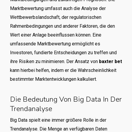
Marktbewertung umfasst auch die Analyse der
Wettbewerbslandschaft, der regulatorischen
Rahmenbedingungen und anderer Faktoren, die den
Wert einer Anlage beeinflussen können. Eine
umfassende Marktbewertung ermöglicht es
Investoren, fundierte Entscheidungen zu treffen und
ihre Risiken zu minimieren. Der Ansatz von
baxter bet
kann hierbei helfen, indem er die Wahrscheinlichkeit
bestimmter Marktentwicklungen kalkuliert.
Die Bedeutung Von Big Data In Der
Trendanalyse
Big Data spielt eine immer größere Rolle in der
Trendanalyse. Die Menge an verfügbaren Daten