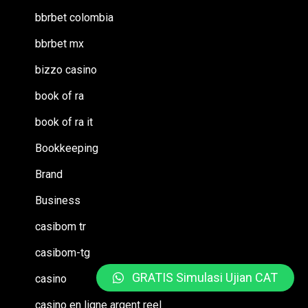
bbrbet colombia
bbrbet mx
bizzo casino
book of ra
book of ra it
Bookkeeping
Brand
Business
casibom tr
casibom-tg
GRATIS Simulasi Ujian CAT
casino
casino en ligne argent reel