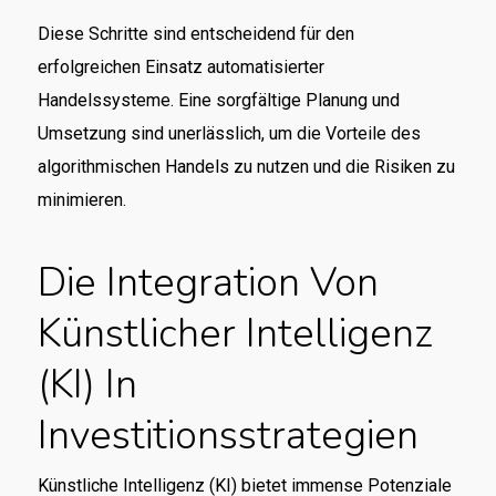
Diese Schritte sind entscheidend für den
erfolgreichen Einsatz automatisierter
Handelssysteme. Eine sorgfältige Planung und
Umsetzung sind unerlässlich, um die Vorteile des
algorithmischen Handels zu nutzen und die Risiken zu
minimieren.
Die Integration Von
Künstlicher Intelligenz
(KI) In
Investitionsstrategien
Künstliche Intelligenz (KI) bietet immense Potenziale