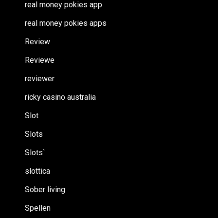
real money pokies app
real money pokies apps
Review
Reviewe
reviewer
ricky casino australia
Slot
Slots
Slots`
slottica
Sober living
Spellen