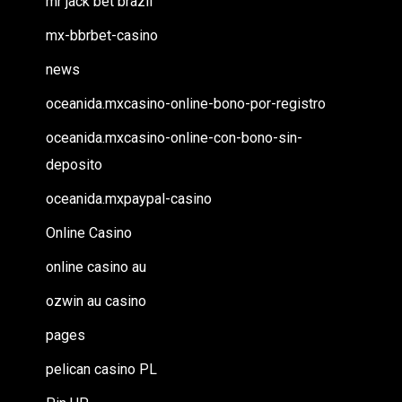
mr jack bet brazil
mx-bbrbet-casino
news
oceanida.mxcasino-online-bono-por-registro
oceanida.mxcasino-online-con-bono-sin-
deposito
oceanida.mxpaypal-casino
Online Casino
online casino au
ozwin au casino
pages
pelican casino PL