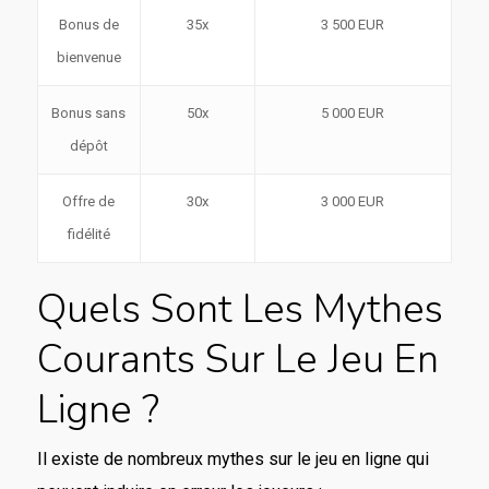
Bonus de
35x
3 500 EUR
bienvenue
Bonus sans
50x
5 000 EUR
dépôt
Offre de
30x
3 000 EUR
fidélité
Quels Sont Les Mythes
Courants Sur Le Jeu En
Ligne ?
Il existe de nombreux mythes sur le jeu en ligne qui