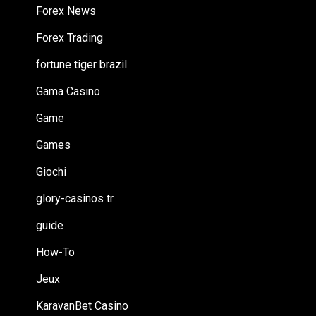
Forex News
Forex Trading
fortune tiger brazil
Gama Casino
Game
Games
Giochi
glory-casinos tr
guide
How-To
Jeux
KaravanBet Casino