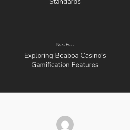
Standards
Next Post
Exploring Boaboa Casino's
Gamification Features