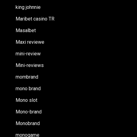
king johnnie
Maribet casino TR
Masalbet
Maxi reviewe
mini-review
Mini-reviews
mombrand
mono brand
Mono slot
Mono-brand
Monobrand
monogame