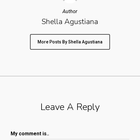
Author
Shella Agustiana
More Posts By Shella Agustiana
Leave A Reply
My comment is..