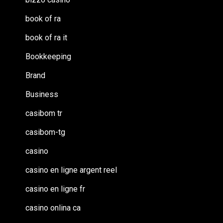
book of ra
book of ra it
Bookkeeping
Brand
Business
casibom tr
casibom-tg
casino
casino en ligne argent reel
casino en ligne fr
casino onlina ca