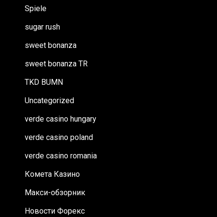
Spiele
sugar rush
sweet bonanza
sweet bonanza TR
TKD BUMN
Uncategorized
verde casino hungary
verde casino poland
verde casino romania
Комета Казино
Макси-обзорник
Новости Форекс