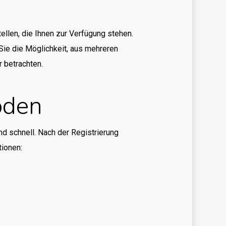
ino
ino en ligne argent reel
llen, die Ihnen zur Verfügung stehen.
Sie die Möglichkeit, aus mehreren
ino en ligne fr
 betrachten.
ino onlina ca
ino online ar
oden
inò online it
ino svensk licens
nd schnell. Nach der Registrierung
ionen:
ino utan svensk licens
ino-glory india
sulting services in the UAE
e value
re value BUMN