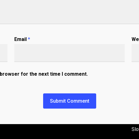
Po
Qiz
Ra
Email
*
We
rea
rea
Re
 browser for the next time I comment.
Re
rev
ric
Slo
Slo