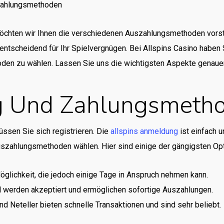
szahlungsmethoden
cas
cas
öchten wir Ihnen die verschiedenen Auszahlungsmethoden vorste
entscheidend für Ihr Spielvergnügen. Bei Allspins Casino haben 
cas
en zu wählen. Lassen Sie uns die wichtigsten Aspekte genauer
cas
cas
ng Und Zahlungsmeth
cas
cas
ssen Sie sich registrieren. Die
allspins anmeldung
ist einfach u
zahlungsmethoden wählen. Hier sind einige der gängigsten Opt
cas
cas
öglichkeit, die jedoch einige Tage in Anspruch nehmen kann.
Con
 werden akzeptiert und ermöglichen sofortige Auszahlungen.
cor
 Neteller bieten schnelle Transaktionen und sind sehr beliebt.
Co