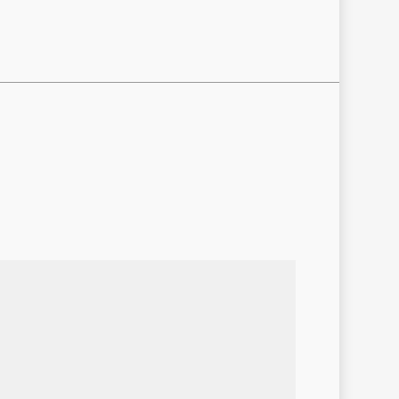
in au casino
ges
ican casino PL
n UP
 UP Online Casino
 Up Peru
co
ots SE
nko
nko in
nko UK
nko_pl