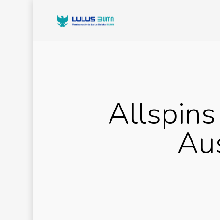
Allspins
Au