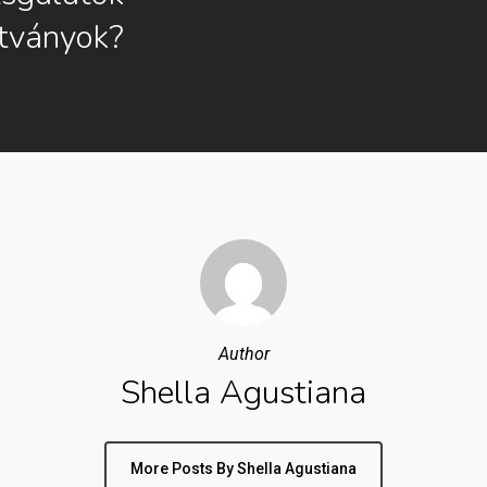
mos
ítványok?
mo
mos
Mr 
mr 
mx-
ne
oce
oce
Author
Shella Agustiana
oce
Onl
More Posts By Shella Agustiana
onl