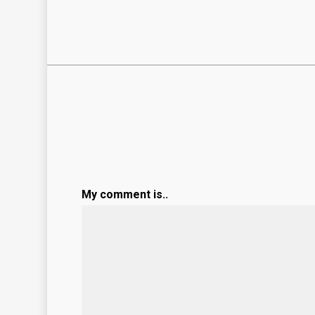
My comment is..