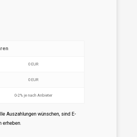
zy time
ino
r Go Casino
Tech
ren
rex News
0 EUR
ex Trading
tune tiger brazil
0 EUR
ma Casino
0-2% je nach Anbieter
me
elle Auszahlungen wünschen, sind E-
mes
n erheben.
chi