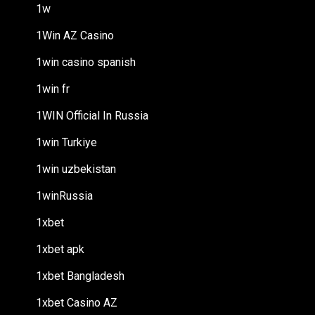
1w
1Win AZ Casino
1win casino spanish
1win fr
1WIN Official In Russia
1win Turkiye
1win uzbekistan
1winRussia
1xbet
1xbet apk
1xbet Bangladesh
1xbet Casino AZ