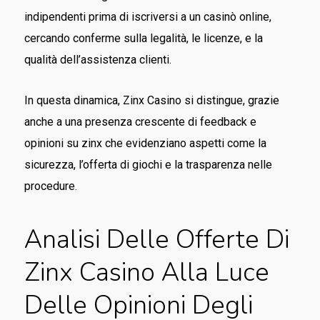
indipendenti prima di iscriversi a un casinò online,
cercando conferme sulla legalità, le licenze, e la
qualità dell’assistenza clienti.
In questa dinamica, Zinx Casino si distingue, grazie
anche a una presenza crescente di feedback e
opinioni su zinx che evidenziano aspetti come la
sicurezza, l’offerta di giochi e la trasparenza nelle
procedure.
Analisi Delle Offerte Di
Zinx Casino Alla Luce
Delle Opinioni Degli