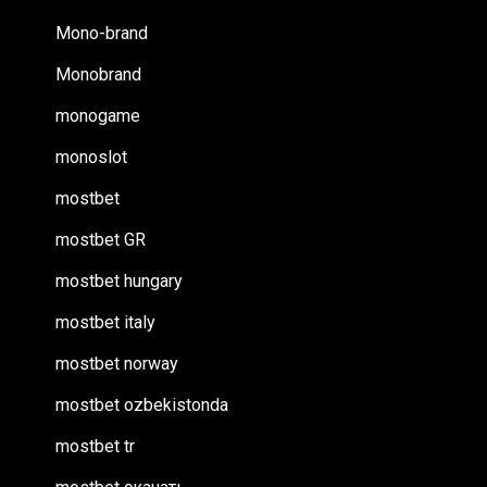
Mono-brand
Monobrand
monogame
monoslot
mostbet
mostbet GR
mostbet hungary
mostbet italy
mostbet norway
mostbet ozbekistonda
mostbet tr