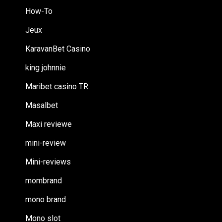
How-To
Jeux
KaravanBet Casino
king johnnie
Maribet casino TR
Masalbet
Maxi reviewe
mini-review
Mini-reviews
mombrand
mono brand
Mono slot