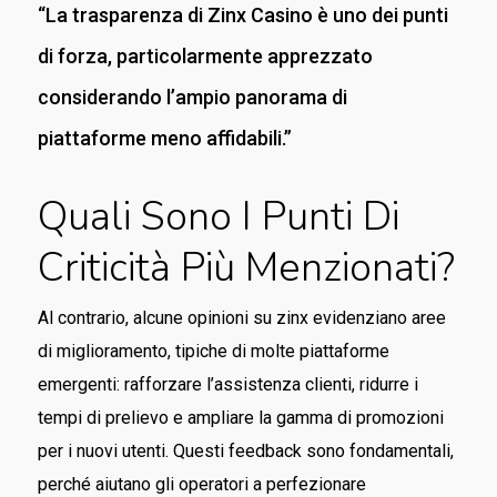
“La trasparenza di Zinx Casino è uno dei punti
di forza, particolarmente apprezzato
considerando l’ampio panorama di
piattaforme meno affidabili.”
Quali Sono I Punti Di
Criticità Più Menzionati?
Al contrario, alcune opinioni su zinx evidenziano aree
di miglioramento, tipiche di molte piattaforme
emergenti: rafforzare l’assistenza clienti, ridurre i
tempi di prelievo e ampliare la gamma di promozioni
per i nuovi utenti. Questi feedback sono fondamentali,
perché aiutano gli operatori a perfezionare