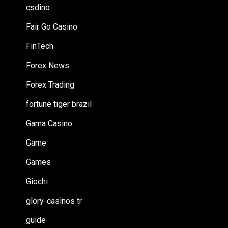
csdino
Fair Go Casino
FinTech
Forex News
Forex Trading
fortune tiger brazil
Gama Casino
Game
Games
Giochi
glory-casinos tr
guide