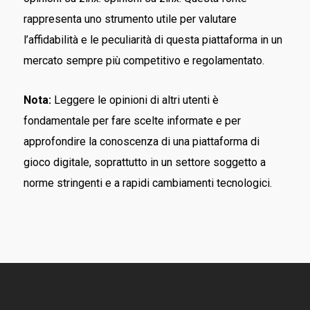
rappresenta uno strumento utile per valutare
l’affidabilità e le peculiarità di questa piattaforma in un
mercato sempre più competitivo e regolamentato.
Nota:
Leggere le opinioni di altri utenti è
fondamentale per fare scelte informate e per
approfondire la conoscenza di una piattaforma di
gioco digitale, soprattutto in un settore soggetto a
norme stringenti e a rapidi cambiamenti tecnologici.