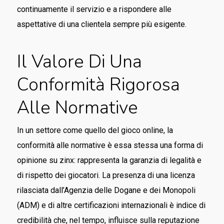
continuamente il servizio e a rispondere alle
aspettative di una clientela sempre più esigente.
Il Valore Di Una
Conformità Rigorosa
Alle Normative
In un settore come quello del gioco online, la
conformità alle normative è essa stessa una forma di
opinione su zinx: rappresenta la garanzia di legalità e
di rispetto dei giocatori. La presenza di una licenza
rilasciata dall’Agenzia delle Dogane e dei Monopoli
(ADM) e di altre certificazioni internazionali è indice di
credibilità che, nel tempo, influisce sulla reputazione