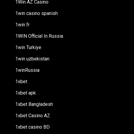
1Win AZ Casino
1win casino spanish
1win fr
1WIN Official In Russia
1win Turkiye
1win uzbekistan
1winRussia
1xbet
1xbet apk
1xbet Bangladesh
1xbet Casino AZ
1xbet casino BD