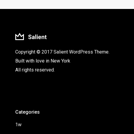
Copyright © 2017 Salient WordPress Theme.
Built with love in New York
All rights reserved.
Categories
1w