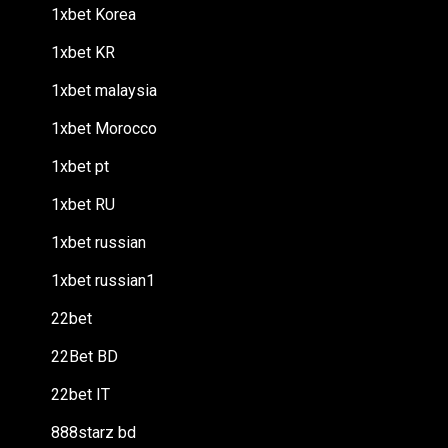
1xbet Korea
1xbet KR
1xbet malaysia
1xbet Morocco
1xbet pt
1xbet RU
1xbet russian
1xbet russian1
22bet
22Bet BD
22bet IT
888starz bd