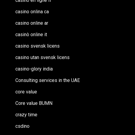
casino en ligne fr
casino onlina ca
casino online ar
casinò online it
casino svensk licens
casino utan svensk licens
casino-glory india
Consulting services in the UAE
core value
Core value BUMN
crazy time
csdino