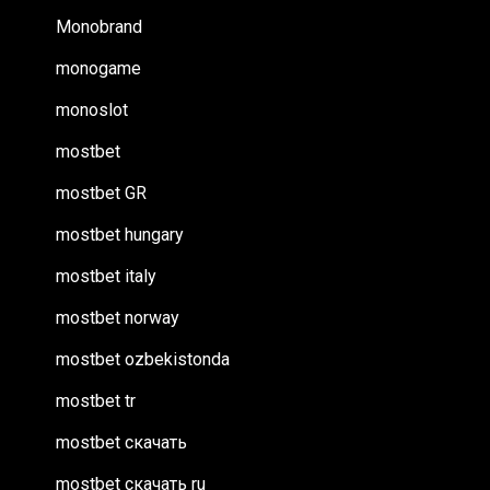
Monobrand
monogame
monoslot
mostbet
mostbet GR
mostbet hungary
mostbet italy
mostbet norway
mostbet ozbekistonda
mostbet tr
mostbet скачать
mostbet скачать ru