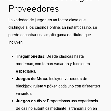
Proveedores
La variedad de juegos es un factor clave que
distingue a los casinos online. En instant casino, se
puede encontrar una amplia gama de títulos que
incluyen:
Tragamonedas:
Desde clásicas hasta
modernas, con temas variados y funciones
especiales.
Juegos de Mesa:
Incluyen versiones de
blackjack, ruleta y póker, cada uno con diferentes
variantes.
Juegos en Vivo:
Proporcionan una experiencia
de casino auténtica mediante la transmisión en