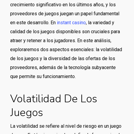
crecimiento significativo en los últimos años, y los
proveedores de juegos juegan un papel fundamental
en este desarrollo. En
instant casino
, la variedad y
calidad de los juegos disponibles son cruciales para
atraer y retener a los jugadores. En este análisis,
exploraremos dos aspectos esenciales: la volatilidad
de los juegos y la diversidad de las ofertas de los
proveedores, además de la tecnología subyacente
que permite su funcionamiento.
Volatilidad De Los
Juegos
La volatilidad se refiere al nivel de riesgo en un juego