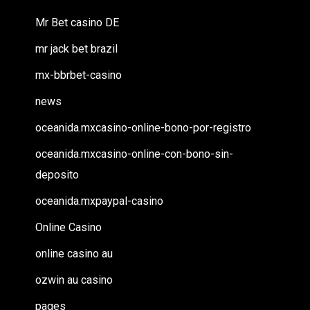
Mr Bet casino DE
mr jack bet brazil
mx-bbrbet-casino
news
oceanida.mxcasino-online-bono-por-registro
oceanida.mxcasino-online-con-bono-sin-
deposito
oceanida.mxpaypal-casino
Online Casino
online casino au
ozwin au casino
pages