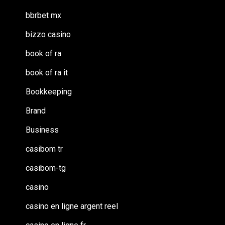
bbrbet mx
bizzo casino
book of ra
book of ra it
Bookkeeping
Brand
Business
casibom tr
casibom-tg
casino
casino en ligne argent reel