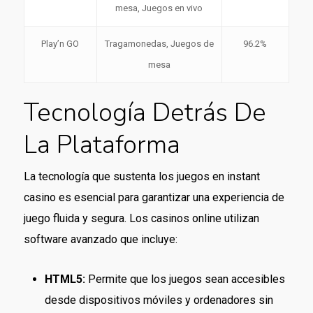
mesa, Juegos en vivo
Play’n GO
Tragamonedas, Juegos de
96.2%
mesa
Tecnología Detrás De
La Plataforma
La tecnología que sustenta los juegos en instant
casino es esencial para garantizar una experiencia de
juego fluida y segura. Los casinos online utilizan
software avanzado que incluye:
HTML5:
Permite que los juegos sean accesibles
desde dispositivos móviles y ordenadores sin