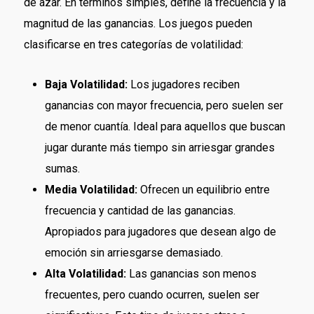
de azar. En términos simples, define la frecuencia y la
magnitud de las ganancias. Los juegos pueden
clasificarse en tres categorías de volatilidad:
Baja Volatilidad:
Los jugadores reciben
ganancias con mayor frecuencia, pero suelen ser
de menor cuantía. Ideal para aquellos que buscan
jugar durante más tiempo sin arriesgar grandes
sumas.
Media Volatilidad:
Ofrecen un equilibrio entre
frecuencia y cantidad de las ganancias.
Apropiados para jugadores que desean algo de
emoción sin arriesgarse demasiado.
Alta Volatilidad:
Las ganancias son menos
frecuentes, pero cuando ocurren, suelen ser