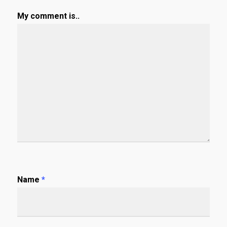
My comment is..
Name
*