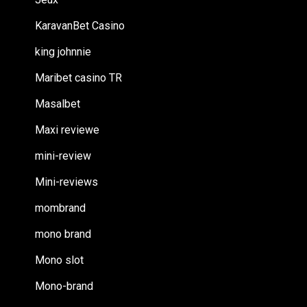
KaravanBet Casino
king johnnie
Maribet casino TR
Masalbet
Maxi reviewe
mini-review
Mini-reviews
mombrand
mono brand
Mono slot
Mono-brand