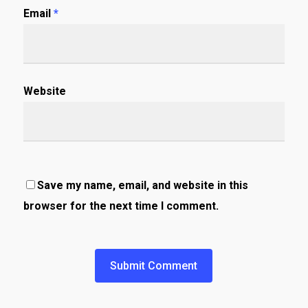
Email
*
Website
Save my name, email, and website in this
browser for the next time I comment.