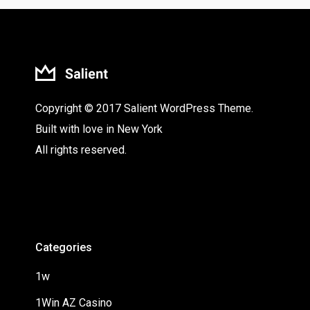
Copyright © 2017 Salient WordPress Theme.
Built with love in New York
All rights reserved.
Categories
1w
1Win AZ Casino