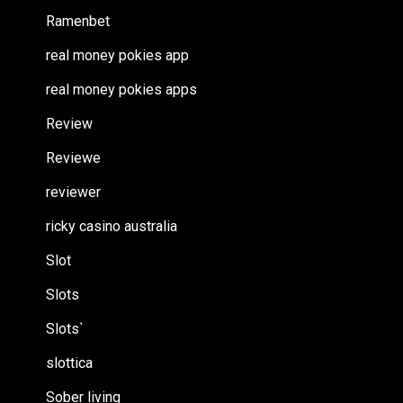
Ramenbet
real money pokies app
real money pokies apps
Review
Reviewe
reviewer
ricky casino australia
Slot
Slots
Slots`
slottica
Sober living