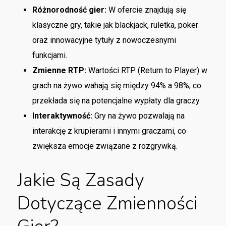
Różnorodność gier:
W ofercie znajdują się
klasyczne gry, takie jak blackjack, ruletka, poker
oraz innowacyjne tytuły z nowoczesnymi
funkcjami.
Zmienne RTP:
Wartości RTP (Return to Player) w
grach na żywo wahają się między 94% a 98%, co
przekłada się na potencjalne wypłaty dla graczy.
Interaktywność:
Gry na żywo pozwalają na
interakcję z krupierami i innymi graczami, co
zwiększa emocje związane z rozgrywką.
Jakie Są Zasady
Dotyczące Zmienności