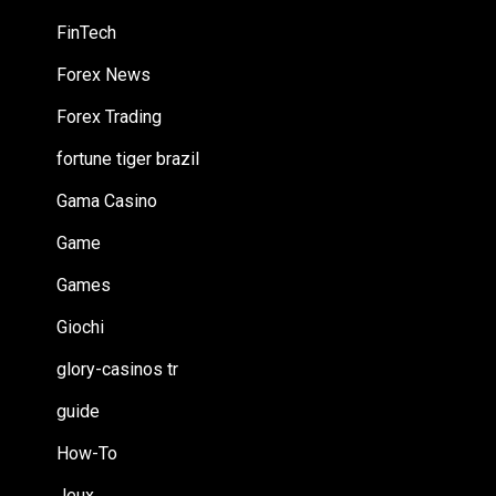
FinTech
Forex News
Forex Trading
fortune tiger brazil
Gama Casino
Game
Games
Giochi
glory-casinos tr
guide
How-To
Jeux