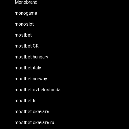
Monobrand
monogame
monoslot
mostbet
mostbet GR
mostbet hungary
mostbet italy
mostbet norway
mostbet ozbekistonda
mostbet tr
mostbet скачать
mostbet скачать ru