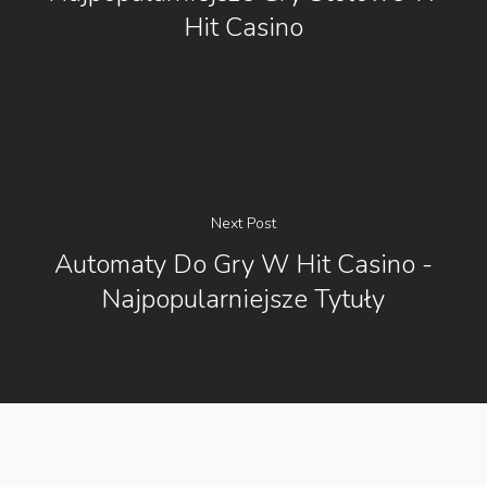
Hit Casino
Next Post
Automaty Do Gry W Hit Casino -
Najpopularniejsze Tytuły