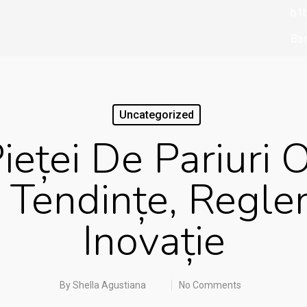
b1b
Bas
bbr
bbr
Uncategorized
biz
ieței De Pariuri 
boo
boo
 Tendințe, Reglem
Bo
Inovație
Br
Bu
cas
By
Shella Agustiana
No Comments
ca