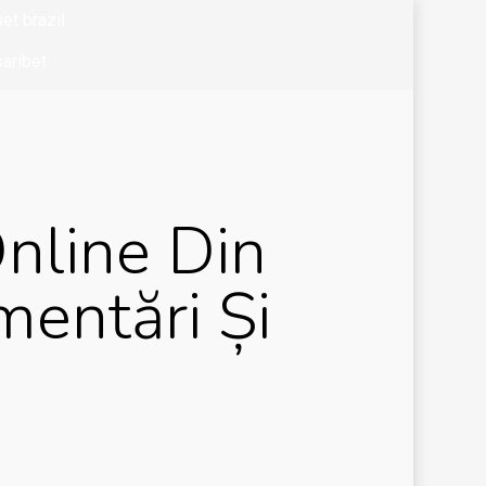
et brazil
aribet
bet colombia
bet mx
zo casino
Online Din
k of ra
k of ra it
entări Și
okkeeping
and
siness
ibom tr
sibom-tg