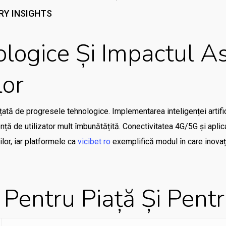
glo
TRY INSIGHTS
gui
Ho
ologice Și Impactul A
Je
lor
Kar
kin
țată de progresele tehnologice. Implementarea inteligenței artifici
Mar
ență de utilizator mult îmbunătățită. Conectivitatea 4G/5G și aplic
Ma
ilor, iar platformele ca
vicibet ro
exemplifică modul în care inovați
Max
min
Pentru Piață Și Pentr
Min
mo