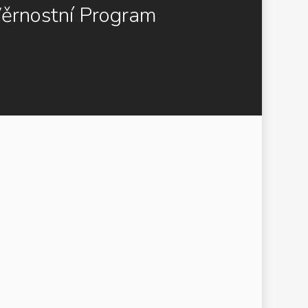
ěrnostní Program
in au casino
ges
ican casino PL
n UP
 UP Online Casino
 Up Peru
co
ots SE
nko
nko in
nko UK
nko_pl