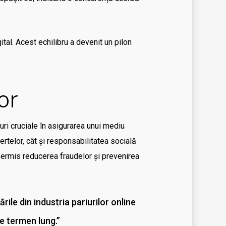
zy time
ino
gital. Acest echilibru a devenit un pilon
r Go Casino
Tech
or
rex News
ex Trading
ri cruciale în asigurarea unui mediu
tune tiger brazil
fertelor, cât și responsabilitatea socială
ma Casino
 permis reducerea fraudelor și prevenirea
me
mes
ile din industria pariurilor online
chi
e termen lung.”