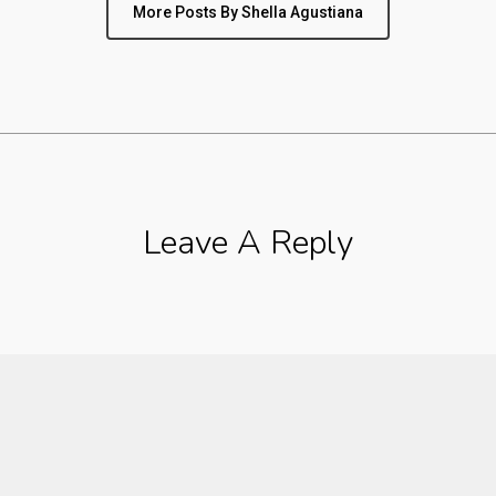
More Posts By Shella Agustiana
Po
Qiz
Ra
rea
rea
Leave A Reply
Re
Re
rev
ric
Slo
Slo