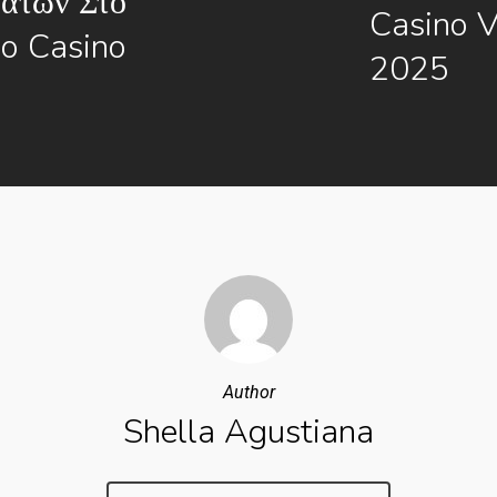
άτων Στο
Casino V
ozw
no Casino
2025
pa
pel
Pi
Pin
Pin
pin
Pir
pli
Author
pli
Shella Agustiana
pli
pli