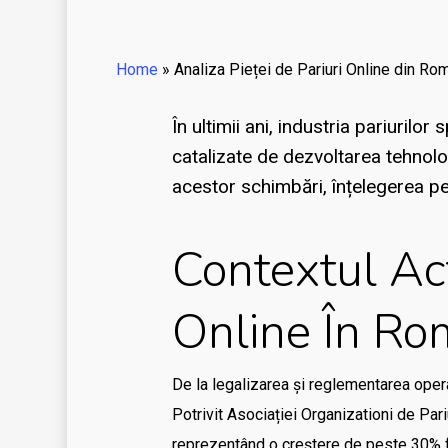
Home
»
Analiza Pieței de Pariuri Online din Ro
În ultimii ani, industria pariurilo
catalizate de dezvoltarea tehnolog
acestor schimbări, înțelegerea pei
Contextul Act
Online În Ro
De la legalizarea și reglementarea operat
Potrivit Asociației Organizationi de Par
reprezentând o creștere de peste 30% fa