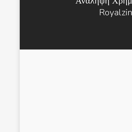
Ανάληψη Χρημ
Royalzi