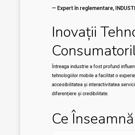
— Expert în reglementare, INDUS
Inovații Tehn
Consumatori
Întreaga industrie a fost profund influen
tehnologiilor mobile a facilitat o experi
accesibilitatea și interactivitatea servici
diferențiere și credibilitate.
Ce Înseamnă 