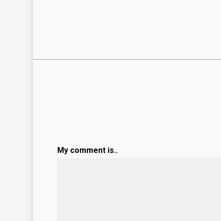
My comment is..