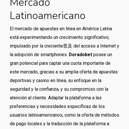
Mercado
Latinoamericano
El mercado de apuestas en línea en América Latina
está experimentando un crecimiento significativo,
impulsado por la creciente普及 del acceso a Internet y
la adopción de smartphones.
Doradobet
posee un
gran potencial para captar una cuota importante de
este mercado, gracias a su amplia oferta de apuestas
deportivas y casino en línea, su enfoque en la
seguridad y la confianza, y su compromiso con la
atención al cliente. Adaptar la plataforma a las
preferencias y necesidades específicas de los
usuarios latinoamericanos, como la oferta de métodos
de pago locales y la traducción de la plataforma a