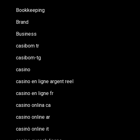
Bookkeeping
Brand
Business
casibom tr
casibom-tg
casino
casino en ligne argent reel
casino en ligne fr
casino onlina ca
casino online ar
casinò online it