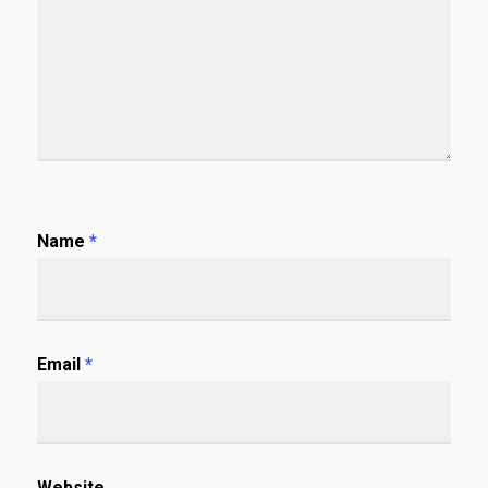
Name
*
Email
*
Website