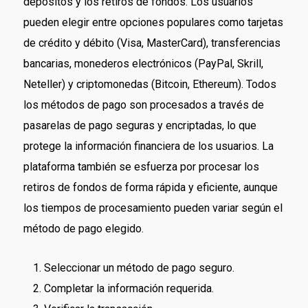
depósitos y los retiros de fondos. Los usuarios
pueden elegir entre opciones populares como tarjetas
de crédito y débito (Visa, MasterCard), transferencias
bancarias, monederos electrónicos (PayPal, Skrill,
Neteller) y criptomonedas (Bitcoin, Ethereum). Todos
los métodos de pago son procesados a través de
pasarelas de pago seguras y encriptadas, lo que
protege la información financiera de los usuarios. La
plataforma también se esfuerza por procesar los
retiros de fondos de forma rápida y eficiente, aunque
los tiempos de procesamiento pueden variar según el
método de pago elegido.
Seleccionar un método de pago seguro.
Completar la información requerida.