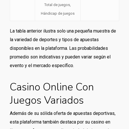
Total de juegos,
Hándicap de juegos
La tabla anterior ilustra solo una pequeña muestra de
la variedad de deportes y tipos de apuestas
disponibles en la plataforma. Las probabilidades
promedio son indicativas y pueden variar según el
evento y el mercado específico.
Casino Online Con
Juegos Variados
Además de su sólida oferta de apuestas deportivas,
esta plataforma también destaca por su casino en