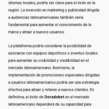
idiomas locales, podría ser clave para el éxito en la
región. La inversión en marketing y publicidad dirigida
a audiencias latinoamericanas también sería
fundamental para aumentar el conocimiento de la
marca y atraer a nuevos usuarios.
La plataforma podría considerar la posibilidad de
asociarse con equipos deportivos o eventos locales
para aumentar su visibilidad y credibilidad en el
mercado latinoamericano. Asimismo, la
implementación de promociones especiales dirigidas
a usuarios latinoamericanos podría ser una estrategia
efectiva para atraer y retener a nuevos clientes. En
definitiva, el éxito de
Doradobet
en el mercado
latinoamericano dependerá de su capacidad para