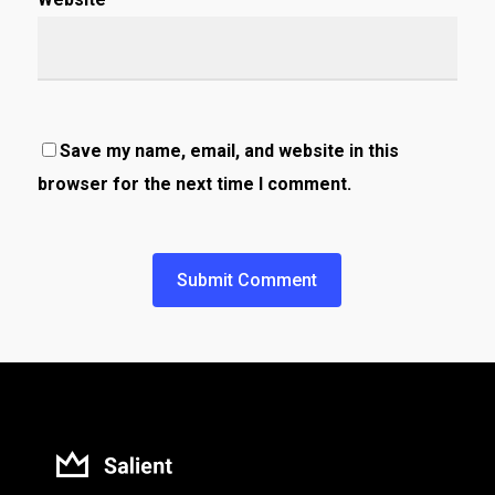
Save my name, email, and website in this
browser for the next time I comment.