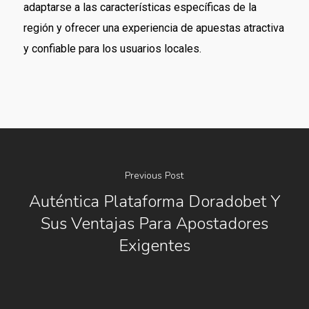
adaptarse a las características específicas de la
región y ofrecer una experiencia de apuestas atractiva
y confiable para los usuarios locales.
Previous Post
Auténtica Plataforma Doradobet Y
Sus Ventajas Para Apostadores
Exigentes