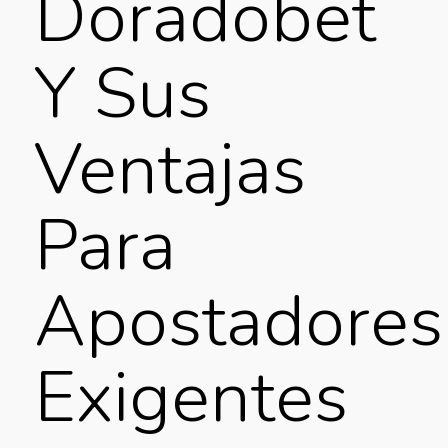
Doradobet
Y Sus
Ventajas
Para
Apostadores
Exigentes