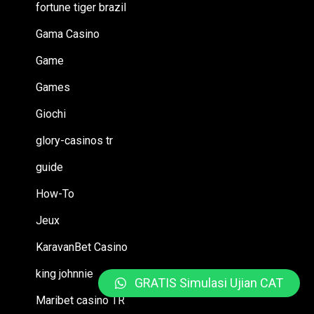
fortune tiger brazil
Gama Casino
Game
Games
Giochi
glory-casinos tr
guide
How-To
Jeux
KaravanBet Casino
king johnnie
GRATIS Simulasi Ujian CAT
Maribet casino TR