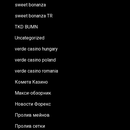
sweet bonanza
sweet bonanza TR
TKD BUMN
Uncategorized
verde casino hungary
verde casino poland
verde casino romania
Комета Казино
Макси-обзорник
Новости Форекс
Пролив мейнов
Пролив сетки