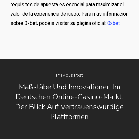
requisitos de apuesta es esencial para maximizar el
valor de la experiencia de juego. Para más información
sobre 0xbet, podéis visitar su página oficial:
0xbet
.
Previous Post
Maßstäbe Und Innovationen Im
Deutschen Online-Casino-Markt:
Der Blick Auf Vertrauenswürdige
Plattformen