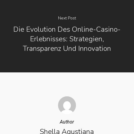
Next Post
Die Evolution Des Online-Casino-
Erlebnisses: Strategien,
Transparenz Und Innovation
Author
Shella Agustiana