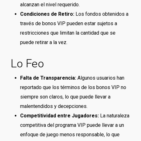
alcanzan el nivel requerido.
Condiciones de Retiro:
Los fondos obtenidos a
través de bonos VIP pueden estar sujetos a
restricciones que limitan la cantidad que se
puede retirar a la vez.
Lo Feo
Falta de Transparencia:
Algunos usuarios han
reportado que los términos de los bonos VIP no
siempre son claros, lo que puede llevar a
malentendidos y decepciones.
Competitividad entre Jugadores:
La naturaleza
competitiva del programa VIP puede llevar a un
enfoque de juego menos responsable, lo que