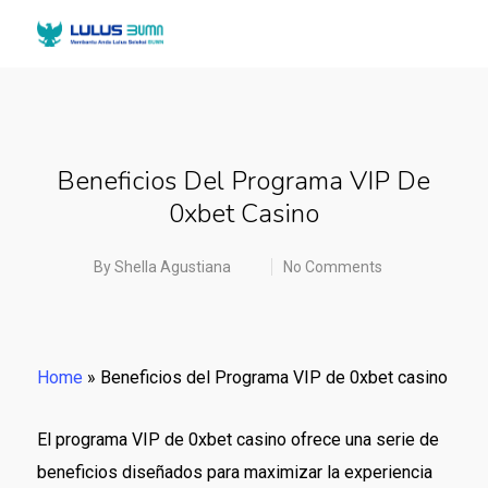
Beneficios Del Programa VIP De
0xbet Casino
By
Shella Agustiana
No Comments
Home
»
Beneficios del Programa VIP de 0xbet casino
El programa VIP de 0xbet casino ofrece una serie de
beneficios diseñados para maximizar la experiencia