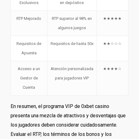
Exclusivos
en depósitos
RTP Mejorado
RTP superior al 98% en
★★★★★
algunos juegos
Requisitos de
Requisitos de hasta 50x
★★☆☆☆
Apuesta
Acceso a un
Atención personalizada
★★★★☆
Gestor de
para jugadores VIP
Cuenta
En resumen, el programa VIP de 0xbet casino
presenta una mezcla de atractivos y desventajas que
los jugadores deben considerar cuidadosamente.
Evaluar el RTP, los términos de los bonos y los