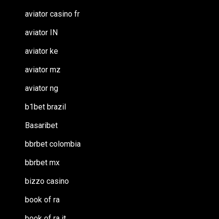
aviator casino fr
aviator IN
aviator ke
aviator mz
aviator ng
b1bet brazil
Basaribet
bbrbet colombia
bbrbet mx
bizzo casino
book of ra
book of ra it