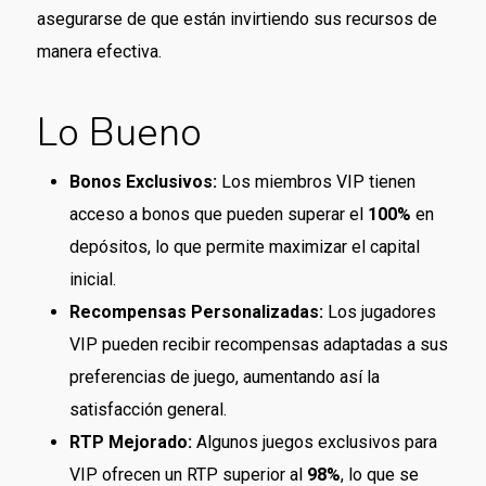
asegurarse de que están invirtiendo sus recursos de
manera efectiva.
Lo Bueno
Bonos Exclusivos:
Los miembros VIP tienen
acceso a bonos que pueden superar el
100%
en
depósitos, lo que permite maximizar el capital
inicial.
Recompensas Personalizadas:
Los jugadores
VIP pueden recibir recompensas adaptadas a sus
preferencias de juego, aumentando así la
satisfacción general.
RTP Mejorado:
Algunos juegos exclusivos para
VIP ofrecen un RTP superior al
98%
, lo que se