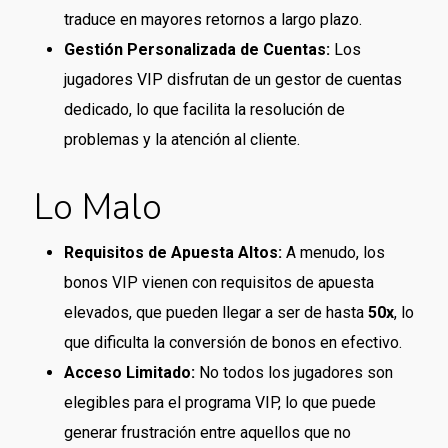
traduce en mayores retornos a largo plazo.
Gestión Personalizada de Cuentas:
Los
jugadores VIP disfrutan de un gestor de cuentas
dedicado, lo que facilita la resolución de
problemas y la atención al cliente.
Lo Malo
Requisitos de Apuesta Altos:
A menudo, los
bonos VIP vienen con requisitos de apuesta
elevados, que pueden llegar a ser de hasta
50x
, lo
que dificulta la conversión de bonos en efectivo.
Acceso Limitado:
No todos los jugadores son
elegibles para el programa VIP, lo que puede
generar frustración entre aquellos que no