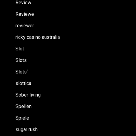
Review
Reviewe
reviewer
ricky casino australia
Slot
Slots
Slots`
slottica
Sober living
Spellen
Spiele
sugar rush