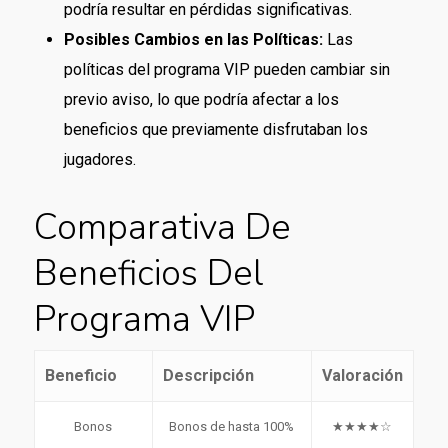
podría resultar en pérdidas significativas.
Posibles Cambios en las Políticas:
Las
políticas del programa VIP pueden cambiar sin
previo aviso, lo que podría afectar a los
beneficios que previamente disfrutaban los
jugadores.
Comparativa De
Beneficios Del
Programa VIP
Beneficio
Descripción
Valoración
Bonos
Bonos de hasta 100%
★★★★☆