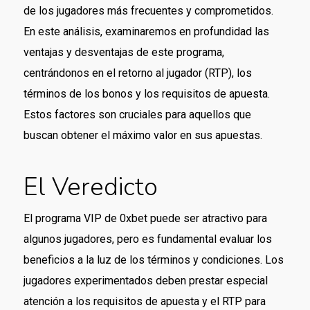
de los jugadores más frecuentes y comprometidos.
En este análisis, examinaremos en profundidad las
ventajas y desventajas de este programa,
centrándonos en el retorno al jugador (RTP), los
términos de los bonos y los requisitos de apuesta.
Estos factores son cruciales para aquellos que
buscan obtener el máximo valor en sus apuestas.
El Veredicto
El programa VIP de 0xbet puede ser atractivo para
algunos jugadores, pero es fundamental evaluar los
beneficios a la luz de los términos y condiciones. Los
jugadores experimentados deben prestar especial
atención a los requisitos de apuesta y el RTP para