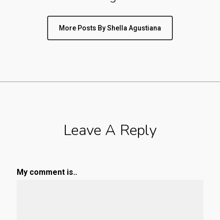
More Posts By Shella Agustiana
Leave A Reply
My comment is..