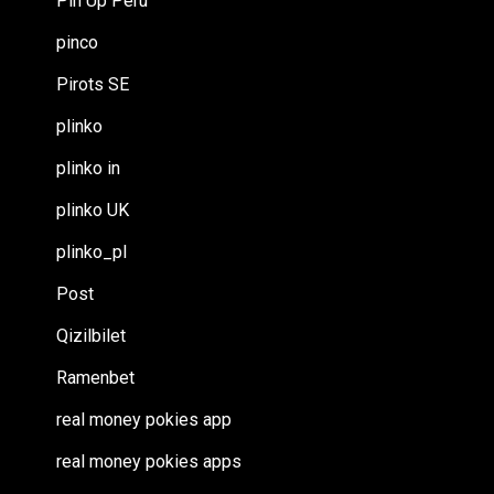
Pin Up Peru
pinco
Pirots SE
plinko
plinko in
plinko UK
plinko_pl
Post
Qizilbilet
Ramenbet
real money pokies app
real money pokies apps