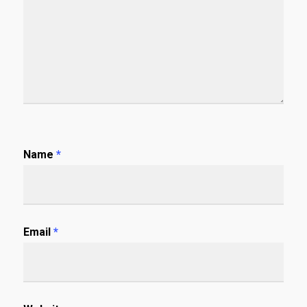
Name
*
Email
*