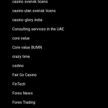
casino svensk licens
casino utan svensk licens
casino-glory india
Consulting services in the UAE
core value
Core value BUMN
crazy time
csdino
Fair Go Casino
FinTech
Forex News
Forex Trading