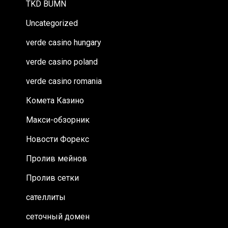
TKD BUMN
Uncategorized
verde casino hungary
verde casino poland
verde casino romania
Комета Казино
Макси-обзорник
Новости Форекс
Пролив мейнов
Пролив сетки
сателлиты
сеточный домен