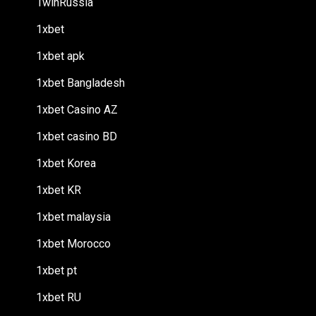
1winRussia
1xbet
1xbet apk
1xbet Bangladesh
1xbet Casino AZ
1xbet casino BD
1xbet Korea
1xbet KR
1xbet malaysia
1xbet Morocco
1xbet pt
1xbet RU