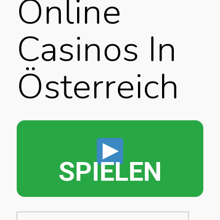
Online
Casinos In
Österreich
SPIELEN