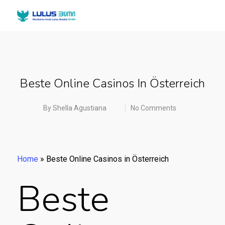
Beste Online Casinos In Österreich
By
Shella Agustiana
No Comments
Home
»
Beste Online Casinos in Österreich
Beste