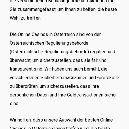
die verschiedenen Bonusangebote und Aktionen für
Sie zusammengefasst, um Ihnen zu helfen, die beste
Wahl zu treffen.
Die Online Casinos in Österreich sind von der
Österreichischen Regulierungsbehörde
(Österreichische Regulierungsbehörde) reguliert und
überwacht, um sicherzustellen, dass sie fair und
transparent sind. Wir haben uns auch bemüht, die
verschiedenen Sicherheitsmaßnahmen und -protokolle
zu überprüfen, um sicherzustellen, dass Ihre
persönlichen Daten und Ihre Geldtransaktionen sicher
sind.
Wir hoffen, dass unsere Auswahl der besten Online
Casinos in Österreich Ihnen helfen wird, die beste