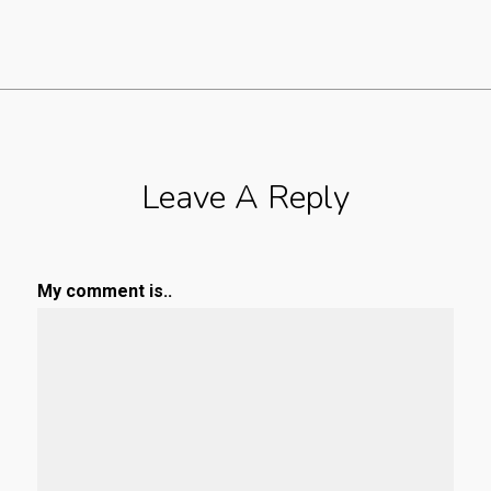
Leave A Reply
My comment is..