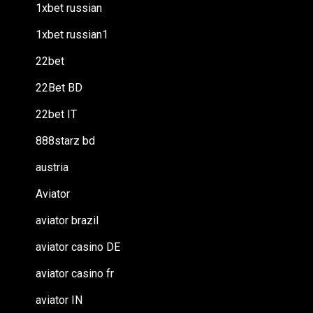
1xbet russian
1xbet russian1
22bet
22Bet BD
22bet IT
888starz bd
austria
Aviator
aviator brazil
aviator casino DE
aviator casino fr
aviator IN