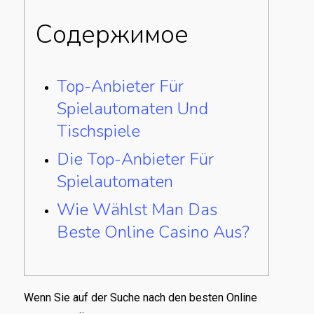
Содержимое
Top-Anbieter Für
Spielautomaten Und
Tischspiele
Die Top-Anbieter Für
Spielautomaten
Wie Wählst Man Das
Beste Online Casino Aus?
Wenn Sie auf der Suche nach den besten Online