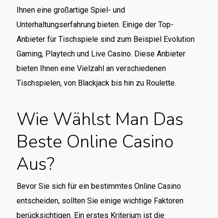
Ihnen eine großartige Spiel- und
Unterhaltungserfahrung bieten. Einige der Top-
Anbieter für Tischspiele sind zum Beispiel Evolution
Gaming, Playtech und Live Casino. Diese Anbieter
bieten Ihnen eine Vielzahl an verschiedenen
Tischspielen, von Blackjack bis hin zu Roulette.
Wie Wählst Man Das
Beste Online Casino
Aus?
Bevor Sie sich für ein bestimmtes Online Casino
entscheiden, sollten Sie einige wichtige Faktoren
berücksichtigen. Ein erstes Kriterium ist die