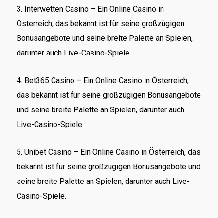
3. Interwetten Casino – Ein Online Casino in
Österreich, das bekannt ist für seine großzügigen
Bonusangebote und seine breite Palette an Spielen,
darunter auch Live-Casino-Spiele.
4. Bet365 Casino – Ein Online Casino in Österreich,
das bekannt ist für seine großzügigen Bonusangebote
und seine breite Palette an Spielen, darunter auch
Live-Casino-Spiele.
5. Unibet Casino – Ein Online Casino in Österreich, das
bekannt ist für seine großzügigen Bonusangebote und
seine breite Palette an Spielen, darunter auch Live-
Casino-Spiele.