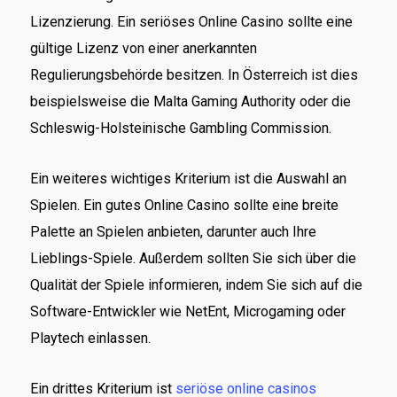
Lizenzierung. Ein seriöses Online Casino sollte eine
gültige Lizenz von einer anerkannten
Regulierungsbehörde besitzen. In Österreich ist dies
beispielsweise die Malta Gaming Authority oder die
Schleswig-Holsteinische Gambling Commission.
Ein weiteres wichtiges Kriterium ist die Auswahl an
Spielen. Ein gutes Online Casino sollte eine breite
Palette an Spielen anbieten, darunter auch Ihre
Lieblings-Spiele. Außerdem sollten Sie sich über die
Qualität der Spiele informieren, indem Sie sich auf die
Software-Entwickler wie NetEnt, Microgaming oder
Playtech einlassen.
Ein drittes Kriterium ist
seriöse online casinos