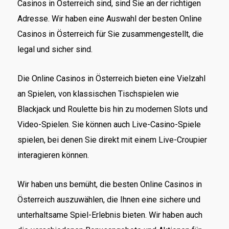
Casinos in Österreich sind, sind Sie an der richtigen
Adresse. Wir haben eine Auswahl der besten Online
Casinos in Österreich für Sie zusammengestellt, die
legal und sicher sind.
Die Online Casinos in Österreich bieten eine Vielzahl
an Spielen, von klassischen Tischspielen wie
Blackjack und Roulette bis hin zu modernen Slots und
Video-Spielen. Sie können auch Live-Casino-Spiele
spielen, bei denen Sie direkt mit einem Live-Croupier
interagieren können.
Wir haben uns bemüht, die besten Online Casinos in
Österreich auszuwählen, die Ihnen eine sichere und
unterhaltsame Spiel-Erlebnis bieten. Wir haben auch