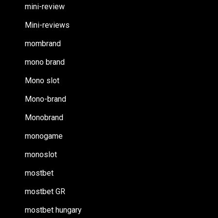
mini-review
Mini-reviews
mombrand
mono brand
Mono slot
Mono-brand
Monobrand
monogame
monoslot
mostbet
mostbet GR
mostbet hungary