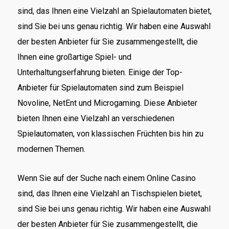
sind, das Ihnen eine Vielzahl an Spielautomaten bietet,
sind Sie bei uns genau richtig. Wir haben eine Auswahl
der besten Anbieter für Sie zusammengestellt, die
Ihnen eine großartige Spiel- und
Unterhaltungserfahrung bieten. Einige der Top-
Anbieter für Spielautomaten sind zum Beispiel
Novoline, NetEnt und Microgaming. Diese Anbieter
bieten Ihnen eine Vielzahl an verschiedenen
Spielautomaten, von klassischen Früchten bis hin zu
modernen Themen.
Wenn Sie auf der Suche nach einem Online Casino
sind, das Ihnen eine Vielzahl an Tischspielen bietet,
sind Sie bei uns genau richtig. Wir haben eine Auswahl
der besten Anbieter für Sie zusammengestellt, die