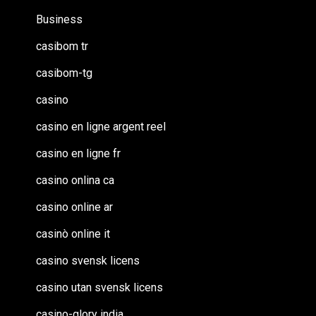
Business
casibom tr
casibom-tg
casino
casino en ligne argent reel
casino en ligne fr
casino onlina ca
casino online ar
casinò online it
casino svensk licens
casino utan svensk licens
casino-glory india