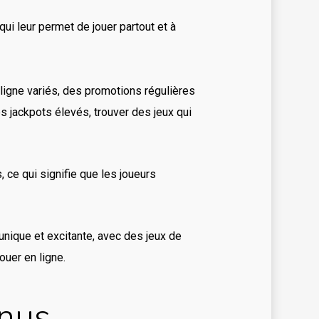
in au casino
qui leur permet de jouer partout et à
ges
ican casino PL
 ligne variés, des promotions régulières
n UP
s jackpots élevés, trouver des jeux qui
 UP Online Casino
 Up Peru
 ce qui signifie que les joueurs
co
ots SE
unique et excitante, avec des jeux de
nko
ouer en ligne.
nko in
nko UK
onus
nko_pl