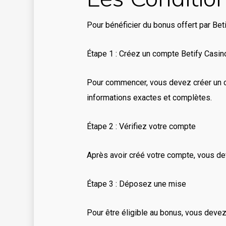
Pour bénéficier du bonus offert par Beti
Étape 1 : Créez un compte Betify Casin
Pour commencer, vous devez créer un co
informations exactes et complètes.
Étape 2 : Vérifiez votre compte
Après avoir créé votre compte, vous deve
Étape 3 : Déposez une mise
Pour être éligible au bonus, vous deve