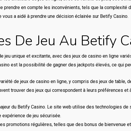
mos
e prendre en compte les inconvénients, tels que la complexité du s
 vous a aidé à prendre une décision éclairée sur Betify Casino.
mo
mos
s De Jeu Au Betify C
Mr 
mr 
e jeu unique et excitante, avec des jeux de casino en ligne varié
mx-
ino est la possibilité de gagner des jackpots élevés, ce qui peut
ne
variété de jeux de casino en ligne, y compris des jeux de table,
oce
uvent trouver des jeux qui correspondent à leurs préférences et à
oce
oce
ajeur du Betify Casino. Le site web utilise des technologies de 
e expérience de jeu sécurisée.
Onl
es promotions régulières, telles que des bonus de bienvenue et 
onl