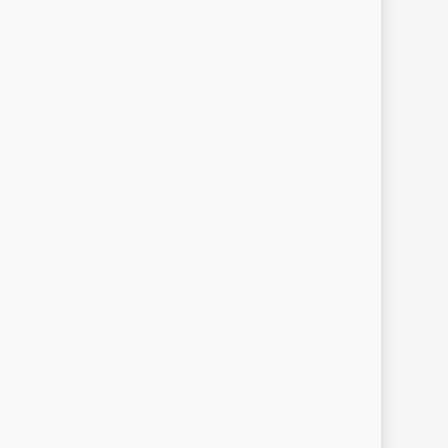
zy time
ino
r Go Casino
Tech
rex News
ex Trading
tune tiger brazil
ma Casino
me
mes
chi