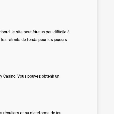
no brand
o slot
no-brand
rd, le site peut être un peu difficile à
nobrand
r les retraits de fonds pour les joueurs
nogame
noslot
stbet
stbet GR
ify Casino. Vous pouvez obtenir un
tbet hungary
tbet italy
stbet norway
stbet ozbekistonda
s réguliers et sa plateforme de jeu