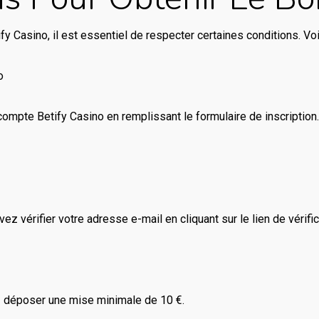
Po
fy Casino, il est essentiel de respecter certaines conditions. Voi
Qiz
o
Ra
rea
mpte Betify Casino en remplissant le formulaire de inscription
rea
Re
Re
rev
z vérifier votre adresse e-mail en cliquant sur le lien de vérifi
ric
Slo
Slo
z déposer une mise minimale de 10 €.