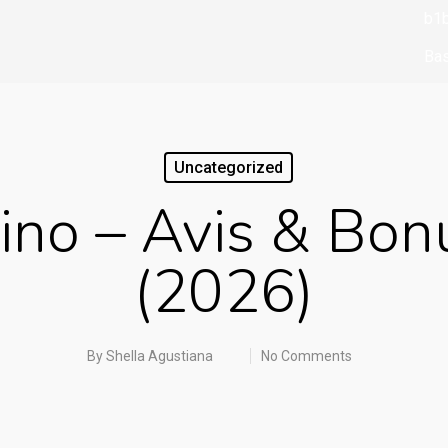
b1b
Bas
bbr
bbr
Uncategorized
biz
ino – Avis & Bon
boo
boo
(2026)
Bo
Br
By
Shella Agustiana
No Comments
Bu
cas
ca