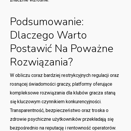
Podsumowanie:
Dlaczego Warto
Postawić Na Poważne
Rozwiązania?
W obliczu coraz bardziej restrykcyjnych regulacji oraz
rosnącej świadomości graczy, platformy oferujące
kompleksowe rozwiązania dla klubów gracza staną
się kluczowym czynnikiem konkurencyjności.
Transparentność, bezpieczeństwo oraz troska o
zdrowie psychiczne użytkowników przekładają się
bezpośrednio na reputację i rentowność operatorów.