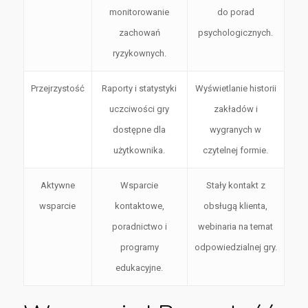
monitorowanie
do porad
zachowań
psychologicznych.
ryzykownych.
Przejrzystość
Raporty i statystyki
Wyświetlanie historii
uczciwości gry
zakładów i
dostępne dla
wygranych w
użytkownika.
czytelnej formie.
Aktywne
Wsparcie
Stały kontakt z
wsparcie
kontaktowe,
obsługą klienta,
poradnictwo i
webinaria na temat
programy
odpowiedzialnej gry.
edukacyjne.