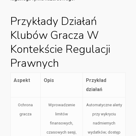
Przykłady Działań
Klubów Gracza W
Kontekście Regulacji
Prawnych
Aspekt
Opis
Przykład
działań
Ochrona
Wprowadzenie
Automatyczne alerty
gracza
limitów
przy wykryciu
finansowych,
nadmiernych
czasowych sesji,
wydatków; dostęp