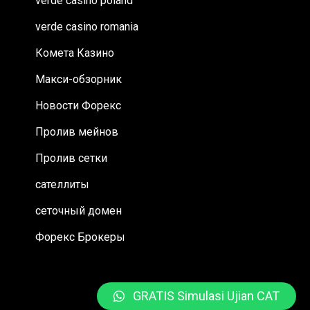
verde casino poland
verde casino romania
Комета Казино
Макси-обзорник
Новости Форекс
Пролив мейнов
Пролив сетки
сателлиты
сеточный домен
Форекс Брокеры
GRATIS Simulasi Ujian CAT