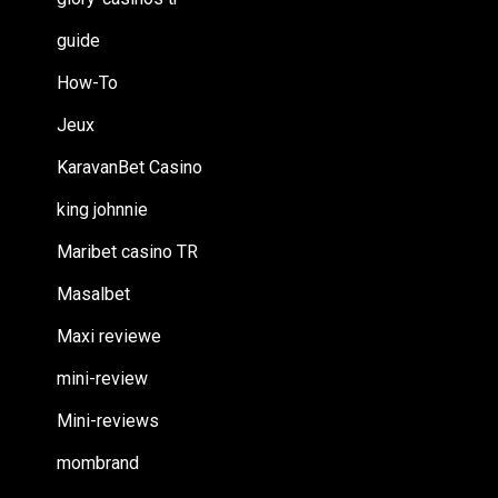
guide
How-To
Jeux
KaravanBet Casino
king johnnie
Maribet casino TR
Masalbet
Maxi reviewe
mini-review
Mini-reviews
mombrand