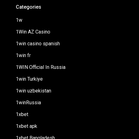
Categories
1w
1Win AZ Casino
1win casino spanish
1win fr
1WIN Official In Russia
1win Turkiye
1win uzbekistan
1winRussia
1xbet
1xbet apk
1xbet Bangladesh