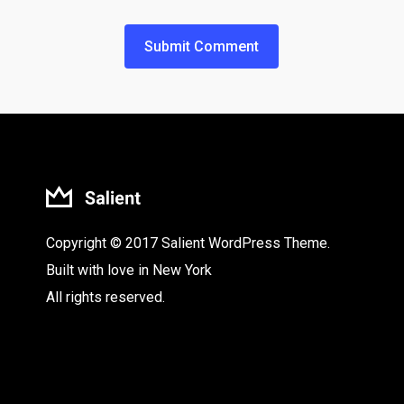
Copyright © 2017 Salient WordPress Theme.
Built with love in New York
All rights reserved.