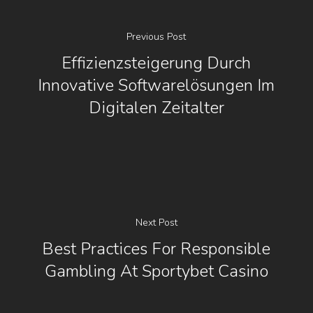
Previous Post
Effizienzsteigerung Durch
Innovative Softwarelösungen Im
Digitalen Zeitalter
Next Post
Best Practices For Responsible
Gambling At Sportybet Casino