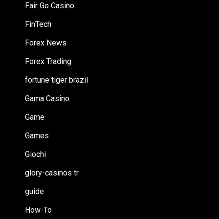
Fair Go Casino
FinTech
Forex News
Forex Trading
fortune tiger brazil
Gama Casino
Game
Games
Giochi
glory-casinos tr
guide
How-To