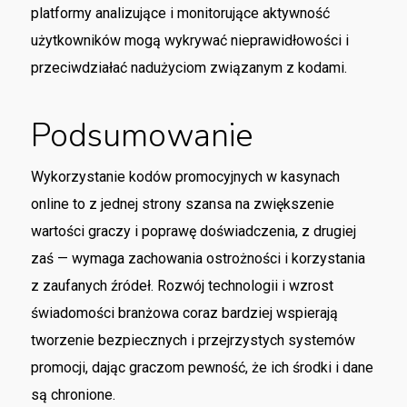
platformy analizujące i monitorujące aktywność
użytkowników mogą wykrywać nieprawidłowości i
przeciwdziałać nadużyciom związanym z kodami.
Podsumowanie
Wykorzystanie kodów promocyjnych w kasynach
online to z jednej strony szansa na zwiększenie
wartości graczy i poprawę doświadczenia, z drugiej
zaś — wymaga zachowania ostrożności i korzystania
z zaufanych źródeł. Rozwój technologii i wzrost
świadomości branżowa coraz bardziej wspierają
tworzenie bezpiecznych i przejrzystych systemów
promocji, dając graczom pewność, że ich środki i dane
są chronione.