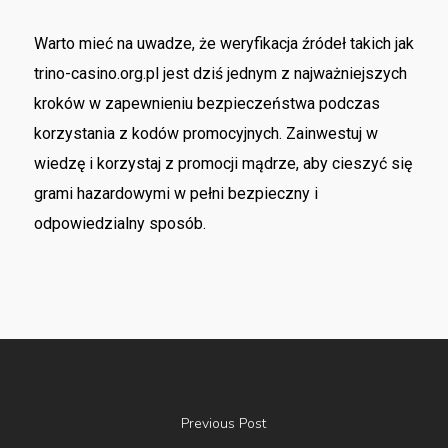
Warto mieć na uwadze, że weryfikacja źródeł takich jak
trino-casino.org.pl jest dziś jednym z najważniejszych
kroków w zapewnieniu bezpieczeństwa podczas
korzystania z kodów promocyjnych. Zainwestuj w
wiedzę i korzystaj z promocji mądrze, aby cieszyć się
grami hazardowymi w pełni bezpieczny i
odpowiedzialny sposób.
Previous Post