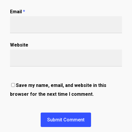
Email
*
Website
Save my name, email, and website in this
browser for the next time I comment.