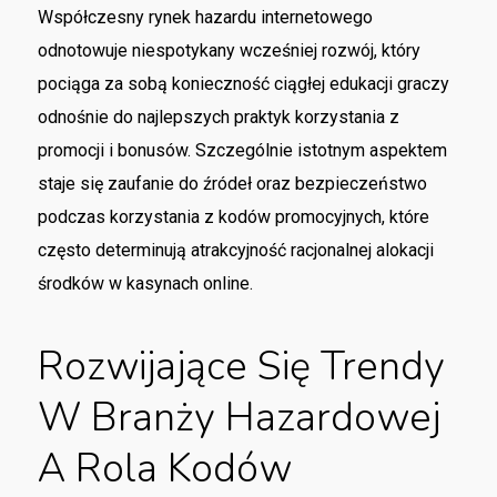
Współczesny rynek hazardu internetowego
odnotowuje niespotykany wcześniej rozwój, który
pociąga za sobą konieczność ciągłej edukacji graczy
odnośnie do najlepszych praktyk korzystania z
promocji i bonusów. Szczególnie istotnym aspektem
staje się zaufanie do źródeł oraz bezpieczeństwo
podczas korzystania z kodów promocyjnych, które
często determinują atrakcyjność racjonalnej alokacji
środków w kasynach online.
Rozwijające Się Trendy
W Branży Hazardowej
A Rola Kodów