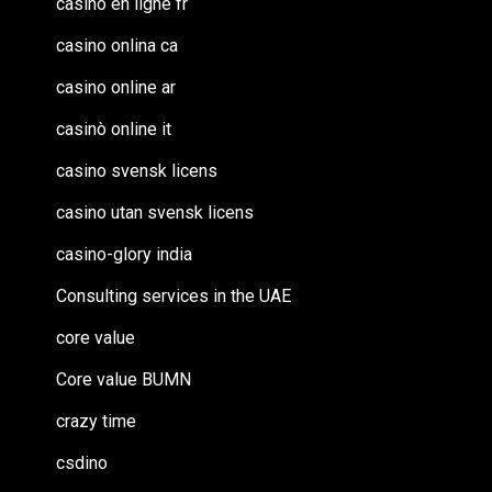
casino en ligne fr
casino onlina ca
casino online ar
casinò online it
casino svensk licens
casino utan svensk licens
casino-glory india
Consulting services in the UAE
core value
Core value BUMN
crazy time
csdino