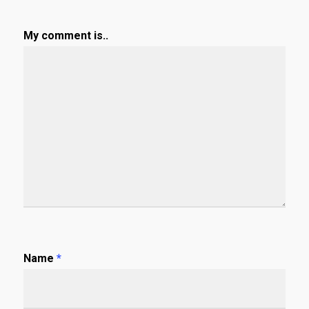
My comment is..
Name
*