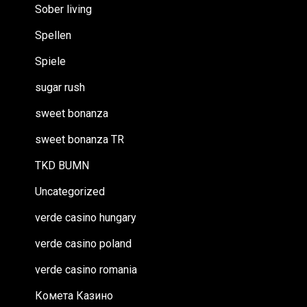
Sober living
Spellen
Spiele
sugar rush
sweet bonanza
sweet bonanza TR
TKD BUMN
Uncategorized
verde casino hungary
verde casino poland
verde casino romania
Комета Казино