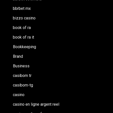
bbrbet mx
bizzo casino
book of ra
book of ra it
Bookkeeping
Brand
Business
casibom tr
casibom-tg
casino
casino en ligne argent reel