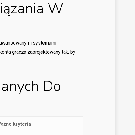
wiązania W
ry-casinos tr
de
w-To
ux
e zaawansowanymi systemami
avanBet Casino
 konta gracza zaprojektowany tak, by
g johnnie
ibet casino TR
Danych Do
salbet
i reviewe
i-review
i-reviews
ażne kryteria
mbrand