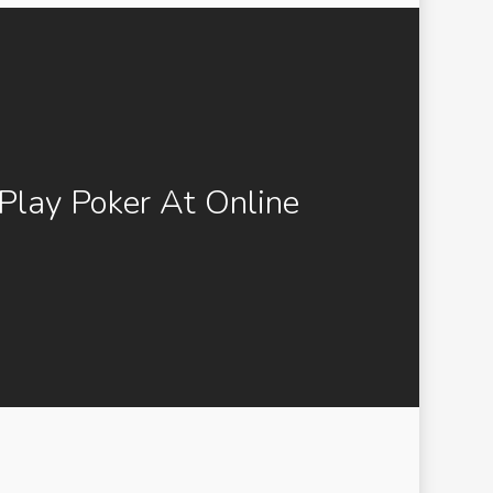
in au casino
ges
ican casino PL
n UP
lay Poker At Online
 UP Online Casino
 Up Peru
co
ots SE
nko
nko in
nko UK
nko_pl