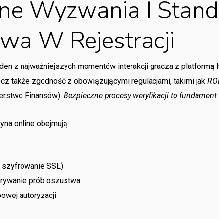
zne Wyzwania I Stand
cra
wa W Rejestracji
csd
Fai
 jeden z najważniejszych momentów interakcji gracza z platformą
Fin
lecz także zgodność z obowiązującymi regulacjami, takimi jak
RO
Fo
terstwo Finansów).
Bezpieczne procesy weryfikacji to fundament
For
na online obejmują:
for
Ga
Ga
. szyfrowanie SSL)
krywanie prób oszustwa
Ga
powej autoryzacji
Gio