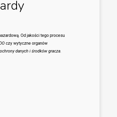
ardy
zy time
ino
r Go Casino
 hazardową. Od jakości tego procesu
Tech
DO
czy wytyczne organów
rex News
 ochrony danych i środków gracza
.
ex Trading
tune tiger brazil
ma Casino
me
mes
chi