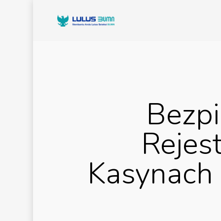
Bezpi
Rejes
Kasynach 