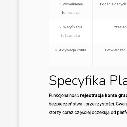
1. Wypełnienie
Podanie danych p
formularza
2. Weryfikacja
Przesłan
tożsamości
3. Aktywacja konta
Potwierdzeni
Specyfika Pl
Funkcjonalność
rejestracja konta gra
bezpieczeństwa i przejrzystości. Gwara
którzy coraz częściej oczekują od pla