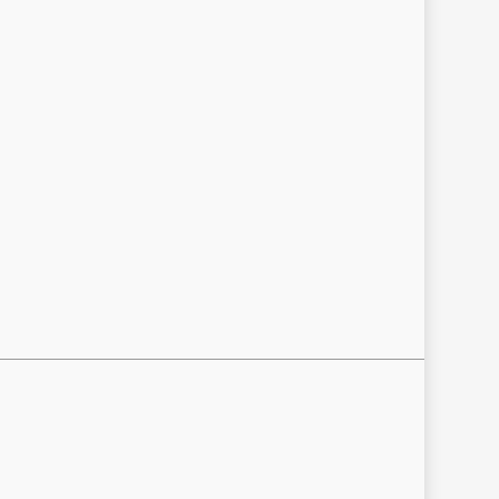
st
ilbilet
menbet
l money pokies app
l money pokies apps
view
viewe
iewer
ky casino australia
t
ts