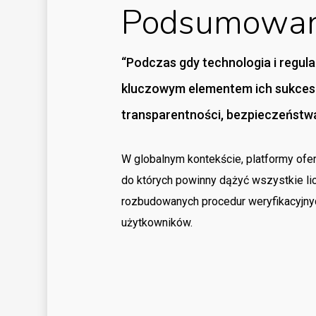
Podsumowani
“Podczas gdy technologia i regula
kluczowym elementem ich sukcesu j
transparentności, bezpieczeństwa
W globalnym kontekście, platformy oferu
do których powinny dążyć wszystkie li
rozbudowanych procedur weryfikacyjnyc
użytkowników.