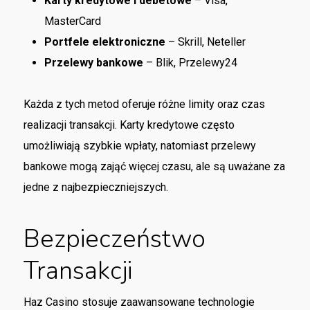
Karty kredytowe i debetowe
– Visa,
MasterCard
Portfele elektroniczne
– Skrill, Neteller
Przelewy bankowe
– Blik, Przelewy24
Każda z tych metod oferuje różne limity oraz czas
realizacji transakcji. Karty kredytowe często
umożliwiają szybkie wpłaty, natomiast przelewy
bankowe mogą zająć więcej czasu, ale są uważane za
jedne z najbezpieczniejszych.
Bezpieczeństwo
Transakcji
Haz Casino stosuje zaawansowane technologie