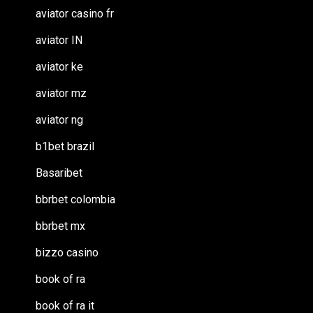
aviator casino fr
aviator IN
aviator ke
aviator mz
aviator ng
b1bet brazil
Basaribet
bbrbet colombia
bbrbet mx
bizzo casino
book of ra
book of ra it