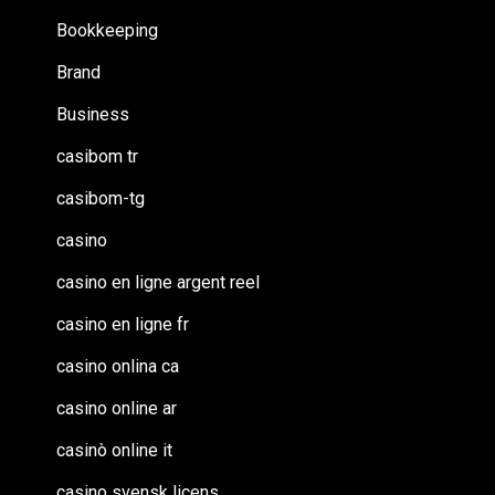
Bookkeeping
Brand
Business
casibom tr
casibom-tg
casino
casino en ligne argent reel
casino en ligne fr
casino onlina ca
casino online ar
casinò online it
casino svensk licens