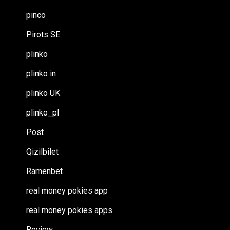
pinco
Pirots SE
plinko
plinko in
plinko UK
plinko_pl
Post
Qizilbilet
Ramenbet
real money pokies app
real money pokies apps
Review