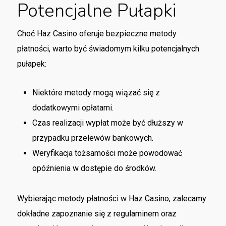
Potencjalne Pułapki
Choć Haz Casino oferuje bezpieczne metody
płatności, warto być świadomym kilku potencjalnych
pułapek:
Niektóre metody mogą wiązać się z
dodatkowymi opłatami.
Czas realizacji wypłat może być dłuższy w
przypadku przelewów bankowych.
Weryfikacja tożsamości może powodować
opóźnienia w dostępie do środków.
Wybierając metody płatności w Haz Casino, zalecamy
dokładne zapoznanie się z regulaminem oraz