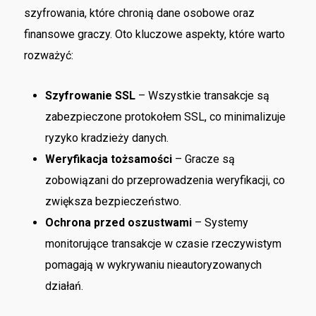
szyfrowania, które chronią dane osobowe oraz
finansowe graczy. Oto kluczowe aspekty, które warto
rozważyć:
Szyfrowanie SSL
– Wszystkie transakcje są
zabezpieczone protokołem SSL, co minimalizuje
ryzyko kradzieży danych.
Weryfikacja tożsamości
– Gracze są
zobowiązani do przeprowadzenia weryfikacji, co
zwiększa bezpieczeństwo.
Ochrona przed oszustwami
– Systemy
monitorujące transakcje w czasie rzeczywistym
pomagają w wykrywaniu nieautoryzowanych
działań.