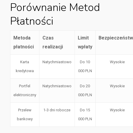
Porównanie Metod
Płatności
Metoda
Czas
Limit
Bezpieczeńst
płatności
realizacji
wpłaty
Karta
Natychmiastowo
Do 10
Wysokie
kredytowa
000 PLN
Portfel
Natychmiastowo
Do 20
Wysokie
elektroniczny
000 PLN
Przelew
1-3 dni robocze
Do 15
Wysokie
bankowy
000 PLN