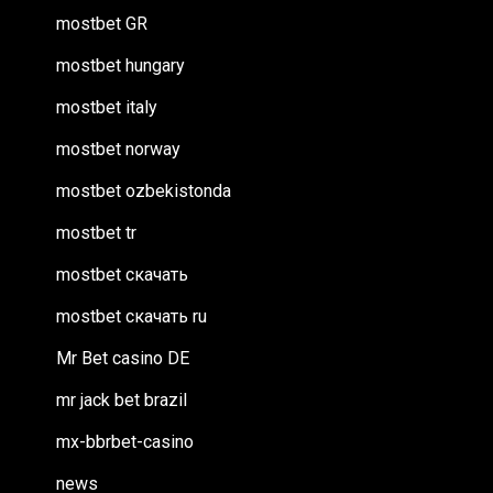
mostbet GR
mostbet hungary
mostbet italy
mostbet norway
mostbet ozbekistonda
mostbet tr
mostbet скачать
mostbet скачать ru
Mr Bet casino DE
mr jack bet brazil
mx-bbrbet-casino
news