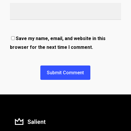
Save my name, email, and website in this
browser for the next time I comment.