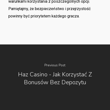
warunkami korzystania z poszczególnych opcji.
Pamiętajmy, że bezpieczeństwo i przejrzystość
powinny być priorytetem każdego gracza.
Previous Post
Haz Casino - Jak Korzystać Z
Bonusów Bez Depozytu