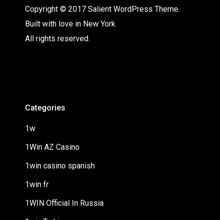
Copyright © 2017 Salient WordPress Theme.
Built with love in New York
All rights reserved.
Categories
1w
1Win AZ Casino
1win casino spanish
1win fr
1WIN Official In Russia