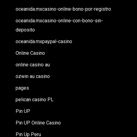
oceanida.mxcasino-online-bono-por-registro
oceanida.mxcasino-online-con-bono-sin-
deposito
oceanida.mxpaypal-casino
Online Casino
online casino au
ozwin au casino
pages
pelican casino PL
Pin UP
Pin UP Online Casino
Pin Up Peru