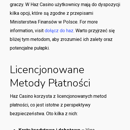
graczy. W Haz Casino użytkownicy mają do dyspozycji
kilka opcji, które są zgodne z przepisami
Ministerstwa Finansów w Polsce. For more
information, visit
dołącz do haz
. Warto przyjrzeć się
bliżej tym metodom, aby zrozumieć ich zalety oraz
potencjalne pułapki.
Licencjonowane
Metody Płatności
Haz Casino korzysta z licencjonowanych metod
płatności, co jest istotne z perspektywy
bezpieczeństwa. Oto kilka z nich: