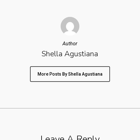
Author
Shella Agustiana
More Posts By Shella Agustiana
Leave A Reply