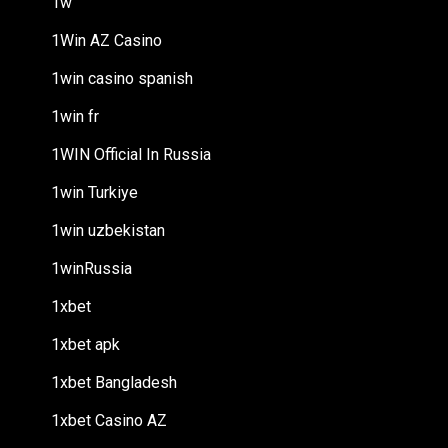
1w
1Win AZ Casino
1win casino spanish
1win fr
1WIN Official In Russia
1win Turkiye
1win uzbekistan
1winRussia
1xbet
1xbet apk
1xbet Bangladesh
1xbet Casino AZ