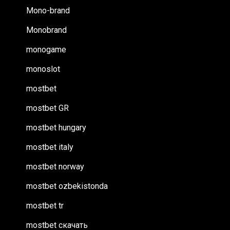
Mono-brand
Monobrand
monogame
monoslot
mostbet
mostbet GR
mostbet hungary
mostbet italy
mostbet norway
mostbet ozbekistonda
mostbet tr
mostbet скачать