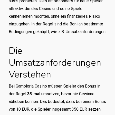
auszuprobieren. Dies ist besonders für neue Spieler
attraktiv, die das Casino und seine Spiele
kennenlernen möchten, ohne ein finanzielles Risiko
einzugehen. In der Regel sind die Boni an bestimmte
Bedingungen geknüpft, wie z.B. Umsatzanforderungen.
Die
Umsatzanforderungen
Verstehen
Bei Gambloria Casino müssen Spieler den Bonus in
der Regel
35-mal
umsetzen, bevor sie Gewinne
abheben können. Das bedeutet, dass bei einem Bonus
von 10 EUR, die Spieler insgesamt 350 EUR setzen