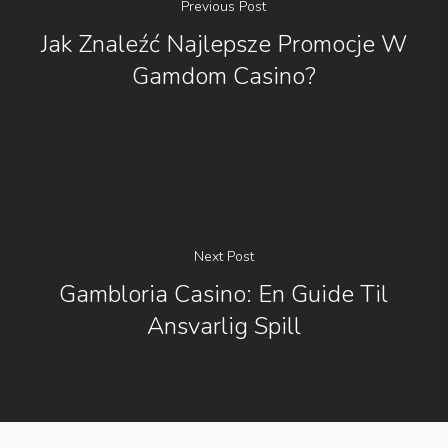
Previous Post
Jak Znaleźć Najlepsze Promocje W
Gamdom Casino?
Next Post
Gambloria Casino: En Guide Til
Ansvarlig Spill