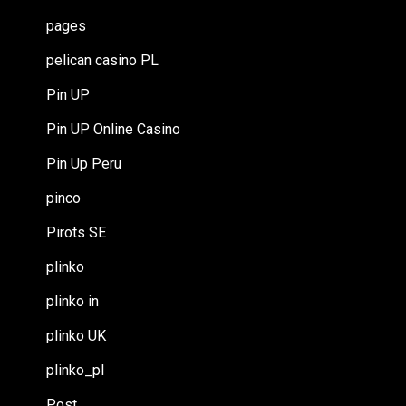
pages
pelican casino PL
Pin UP
Pin UP Online Casino
Pin Up Peru
pinco
Pirots SE
plinko
plinko in
plinko UK
plinko_pl
Post