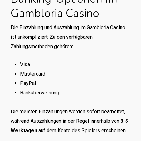
Gambloria Casino
Die Einzahlung und Auszahlung im Gambloria Casino
ist unkompliziert. Zu den verfügbaren
Zahlungsmethoden gehören:
Visa
Mastercard
PayPal
Banküberweisung
Die meisten Einzahlungen werden sofort bearbeitet,
während Auszahlungen in der Regel innerhalb von
3-5
Werktagen
auf dem Konto des Spielers erscheinen.