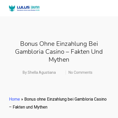
Bonus Ohne Einzahlung Bei
Gambloria Casino – Fakten Und
Mythen
By
Shella Agustiana
No Comments
Home
»
Bonus ohne Einzahlung bei Gambloria Casino
– Fakten und Mythen