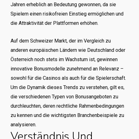
Jahren erheblich an Bedeutung gewonnen, da sie
Spielern einen risikofreien Einstieg ermöglichen und
die Attraktivität der Plattformen erhöhen.
Auf dem Schweizer Markt, der im Vergleich zu
anderen europäischen Ländern wie Deutschland oder
Österreich noch stets im Wachstum ist, gewinnen
innovative Bonusmodelle zunehmend an Relevanz –
sowohl für die Casinos als auch für die Spielerschaft.
Um die Dynamik dieses Trends zu verstehen, gilt es,
die verschiedenen Typen von Bonusangeboten zu
durchleuchten, deren rechtliche Rahmenbedingungen
zu kennen und die wichtigsten Branchenbeispiele zu
analysieren.
Verständnis Und