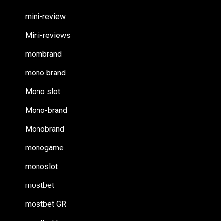
mini-review
Mini-reviews
mombrand
mono brand
Mono slot
Mono-brand
Monobrand
monogame
monoslot
mostbet
mostbet GR