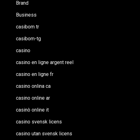
Brand
Business
casibom tr
casibom-tg
casino
casino en ligne argent reel
casino en ligne fr
casino onlina ca
casino online ar
casinò online it
casino svensk licens
casino utan svensk licens