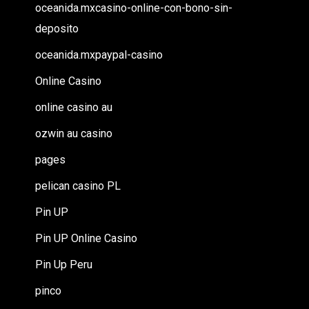
oceanida.mxcasino-online-con-bono-sin-
deposito
oceanida.mxpaypal-casino
Online Casino
online casino au
ozwin au casino
pages
pelican casino PL
Pin UP
Pin UP Online Casino
Pin Up Peru
pinco