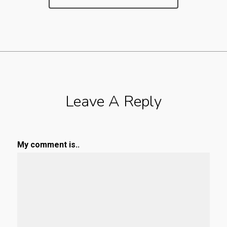
Leave A Reply
My comment is..