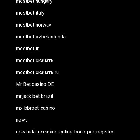
mostbet hungary
mostbet italy
mostbet norway
mostbet ozbekistonda
mostbet tr
mostbet скачать
mostbet скачать ru
Mr Bet casino DE
mr jack bet brazil
mx-bbrbet-casino
news
oceanida.mxcasino-online-bono-por-registro