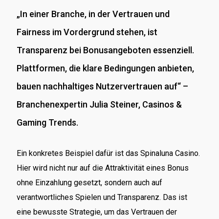
„In einer Branche, in der Vertrauen und
Fairness im Vordergrund stehen, ist
Transparenz bei Bonusangeboten essenziell.
Plattformen, die klare Bedingungen anbieten,
bauen nachhaltiges Nutzervertrauen auf“ –
Branchenexpertin Julia Steiner, Casinos &
Gaming Trends.
Ein konkretes Beispiel dafür ist das Spinaluna Casino.
Hier wird nicht nur auf die Attraktivität eines Bonus
ohne Einzahlung gesetzt, sondern auch auf
verantwortliches Spielen und Transparenz. Das ist
eine bewusste Strategie, um das Vertrauen der