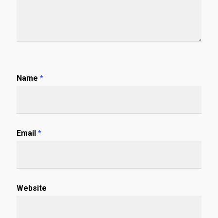
Name
*
Email
*
Website