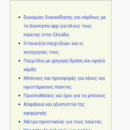
Ευκαιρίες διασκέδασης και κέρδους με
το boomzino app για όλους τους
παίκτες στην Ελλάδα
Η ποικιλία παιχνιδιών και οι
κατηγορίες τους
Παιχνίδια με γρήγορη δράση και υψηλά
κέρδη
Μπόνους και προσφορές για νέους και
υφιστάμενους παίκτες
Προϋποθέσεις και όροι για τα μπόνους
Ασφάλεια και αξιοπιστία της
εφαρμογής
Μέτρα προστασίας για τους παίκτες