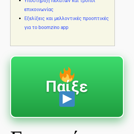
Υποστήριξη πελατών και τρόποι
επικοινωνίας
Εξελίξεις και μελλοντικές προοπτικές
για το boomzino app
Παίξε