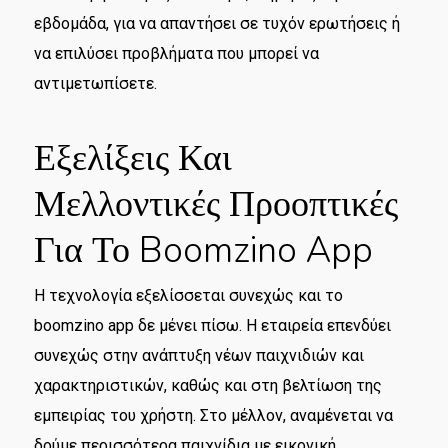
εβδομάδα, για να απαντήσει σε τυχόν ερωτήσεις ή
να επιλύσει προβλήματα που μπορεί να
αντιμετωπίσετε.
Εξελίξεις Και
Μελλοντικές Προοπτικές
Για Το Boomzino App
Η τεχνολογία εξελίσσεται συνεχώς και το
boomzino app δε μένει πίσω. Η εταιρεία επενδύει
συνεχώς στην ανάπτυξη νέων παιχνιδιών και
χαρακτηριστικών, καθώς και στη βελτίωση της
εμπειρίας του χρήστη. Στο μέλλον, αναμένεται να
δούμε περισσότερα παιχνίδια με εικονική