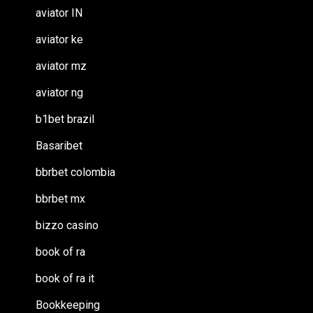
aviator IN
aviator ke
aviator mz
aviator ng
b1bet brazil
Basaribet
bbrbet colombia
bbrbet mx
bizzo casino
book of ra
book of ra it
Bookkeeping