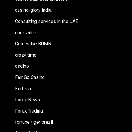
casino-glory india
Consulting services in the UAE
core value
Core value BUMN
crazy time
csdino
Fair Go Casino
FinTech
Forex News
Forex Trading
fortune tiger brazil