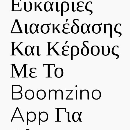
Ευκαιρίες
Διασκέδασης
Και Κέρδους
Με Το
Boomzino
App Για