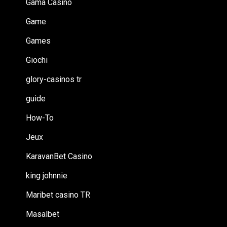
Gama Casino
Game
Games
Giochi
glory-casinos tr
guide
How-To
Jeux
KaravanBet Casino
king johnnie
Maribet casino TR
Masalbet