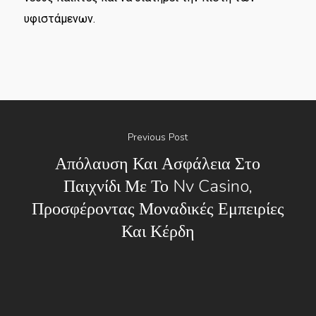
υφιστάμενων.
Previous Post
Απόλαυση Και Ασφάλεια Στο
Παιχνίδι Με Το Nv Casino,
Προσφέροντας Μοναδικές Εμπειρίες
Και Κέρδη