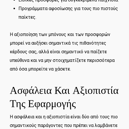
Προγράμματα αφοσίωσης για τους πιο πιστούς
παίκτες.
Η αξιοποίηση των μπόνους και των προσφορών
μπορεί να αυξήσει σημαντικά τις πιθανότητες
κέρδους σας, αλλά είναι σημαντικό να παίζετε
υπεύθυνα και να μην στοιχηματίζετε περισσότερα
από όσα μπορείτε να χάσετε.
Ασφάλεια Και Αξιοπιστία
Της Εφαρμογής
Η ασφάλεια και η αξιοπιστία είναι δύο από τους πιο
σημαντικούς παράγοντες που πρέπει να λαμβάνετε