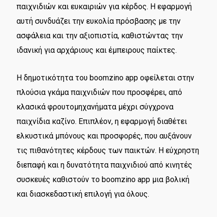
παιχνιδιών και ευκαιριών για κέρδος. Η εφαρμογή
αυτή συνδυάζει την ευκολία πρόσβασης με την
ασφάλεια και την αξιοπιστία, καθιστώντας την
ιδανική για αρχάριους και έμπειρους παίκτες.
Η δημοτικότητα του boomzino app οφείλεται στην
πλούσια γκάμα παιχνιδιών που προσφέρει, από
κλασικά φρουτομηχανήματα μέχρι σύγχρονα
παιχνίδια καζίνο. Επιπλέον, η εφαρμογή διαθέτει
ελκυστικά μπόνους και προσφορές, που αυξάνουν
τις πιθανότητες κέρδους των παικτών. Η εύχρηστη
διεπαφή και η δυνατότητα παιχνιδιού από κινητές
συσκευές καθιστούν το boomzino app μια βολική
και διασκεδαστική επιλογή για όλους.