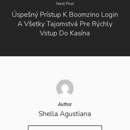
Next Post
Úspešný Prístup K Boomzino Login
A Všetky Tajomstvá Pre Rýchly
Vstup Do Kasína
Author
Shella Agustiana