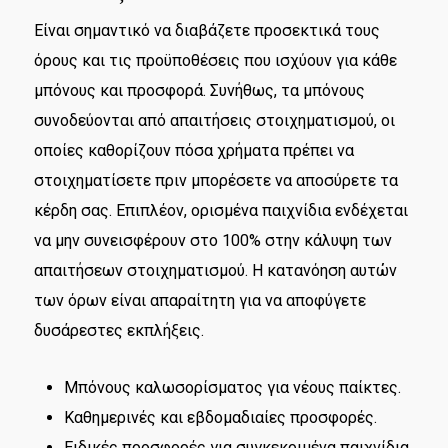
Είναι σημαντικό να διαβάζετε προσεκτικά τους
όρους και τις προϋποθέσεις που ισχύουν για κάθε
μπόνους και προσφορά. Συνήθως, τα μπόνους
συνοδεύονται από απαιτήσεις στοιχηματισμού, οι
οποίες καθορίζουν πόσα χρήματα πρέπει να
στοιχηματίσετε πριν μπορέσετε να αποσύρετε τα
κέρδη σας. Επιπλέον, ορισμένα παιχνίδια ενδέχεται
να μην συνεισφέρουν στο 100% στην κάλυψη των
απαιτήσεων στοιχηματισμού. Η κατανόηση αυτών
των όρων είναι απαραίτητη για να αποφύγετε
δυσάρεστες εκπλήξεις.
Μπόνους καλωσορίσματος για νέους παίκτες.
Καθημερινές και εβδομαδιαίες προσφορές.
Ειδικές προσφορές για συγκεκριμένα παιχνίδια.