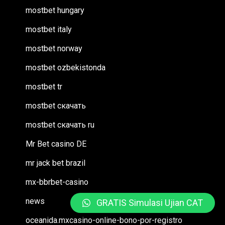
mostbet hungary
mostbet italy
mostbet norway
mostbet ozbekistonda
mostbet tr
mostbet скачать
mostbet скачать ru
Mr Bet casino DE
mr jack bet brazil
mx-bbrbet-casino
news
GRATIS Simulasi Ujian CAT
oceanida.mxcasino-online-bono-por-registro