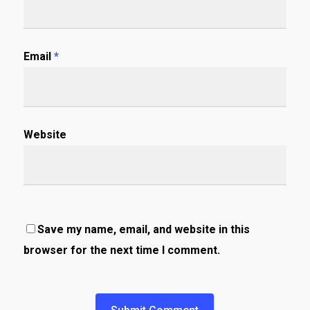
Email
*
Website
Save my name, email, and website in this
browser for the next time I comment.