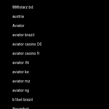
888starz bd
austria
Aviator
aviator brazil
aviator casino DE
aviator casino fr
aviator IN
aviator ke
aviator mz
aviator ng
b1bet brazil
Basaribet