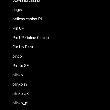
ozwin au casino
pages
pelican casino PL
Pin UP
Pin UP Online Casino
Pin Up Peru
pinco
Pirots SE
plinko
plinko in
plinko UK
plinko_pl