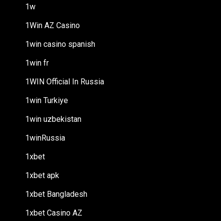
1w
1Win AZ Casino
1win casino spanish
1win fr
1WIN Official In Russia
1win Turkiye
1win uzbekistan
1winRussia
1xbet
1xbet apk
1xbet Bangladesh
1xbet Casino AZ