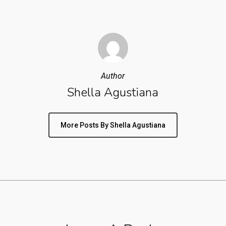
Author
Shella Agustiana
More Posts By Shella Agustiana