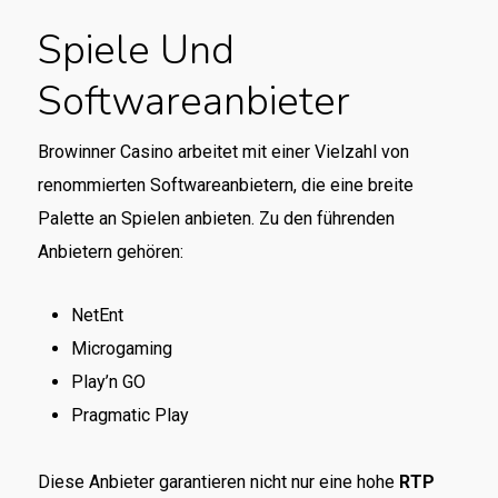
Spiele Und
Softwareanbieter
Browinner Casino arbeitet mit einer Vielzahl von
renommierten Softwareanbietern, die eine breite
Palette an Spielen anbieten. Zu den führenden
Anbietern gehören:
NetEnt
Microgaming
Play’n GO
Pragmatic Play
Diese Anbieter garantieren nicht nur eine hohe
RTP