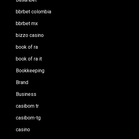
bbrbet colombia
bbrbet mx
bizzo casino
book of ra
book of ra it
Bookkeeping
Brand
Business
casibom tr
casibom-tg
casino