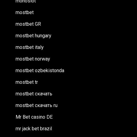
monoslot
mostbet
mostbet GR
mostbet hungary
mostbet italy
mostbet norway
mostbet ozbekistonda
mostbet tr
mostbet скачать
mostbet скачать ru
Mr Bet casino DE
mr jack bet brazil