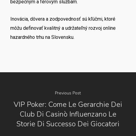
bezpečným a férovým službám.
Inovácia, dôvera a zodpovednosť sú kľúčmi, ktoré
môžu definovať kvalitný a udržateľný rozvoj online
hazardného trhu na Slovensku.
Previous Post
VIP Poker: Come Le Gerarchie Dei
Club Di Casinò Influenzano Le
Storie Di Successo Dei Giocatori