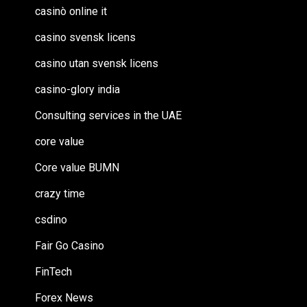
casinò online it
casino svensk licens
casino utan svensk licens
casino-glory india
Consulting services in the UAE
core value
Core value BUMN
crazy time
csdino
Fair Go Casino
FinTech
Forex News