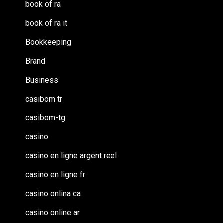
book of ra
book of ra it
Bookkeeping
Brand
Business
casibom tr
casibom-tg
casino
casino en ligne argent reel
casino en ligne fr
casino onlina ca
casino online ar