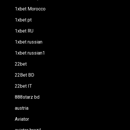
1xbet Morocco
1xbet pt
1xbet RU
1xbet russian
1xbet russian1
22bet
22Bet BD
22bet IT
888starz bd
austria
Aviator