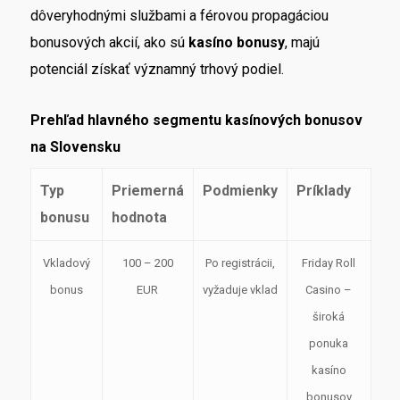
dôveryhodnými službami a férovou propagáciou
bonusových akcií, ako sú
kasíno bonusy
, majú
potenciál získať významný trhový podiel.
Prehľad hlavného segmentu kasínových bonusov
na Slovensku
Typ
Priemerná
Podmienky
Príklady
bonusu
hodnota
Vkladový
100 – 200
Po registrácii,
Friday Roll
bonus
EUR
vyžaduje vklad
Casino –
široká
ponuka
kasíno
bonusov