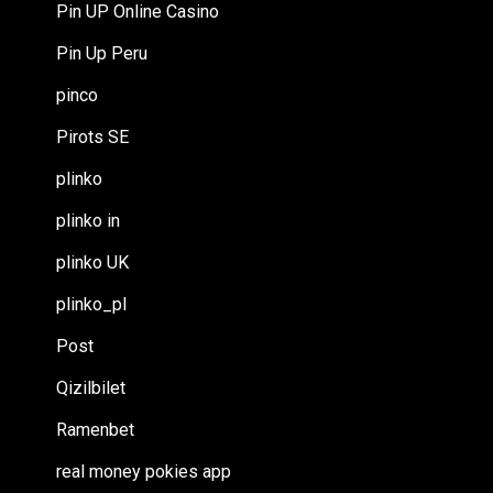
Pin UP Online Casino
Pin Up Peru
pinco
Pirots SE
plinko
plinko in
plinko UK
plinko_pl
Post
Qizilbilet
Ramenbet
real money pokies app