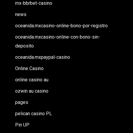
mx-bbrbet-casino
news
oceanida.mxcasino-online-bono-por-registro
oceanida.mxcasino-online-con-bono-sin-
deposito
oceanida.mxpaypal-casino
Online Casino
online casino au
ozwin au casino
pages
pelican casino PL
Pin UP