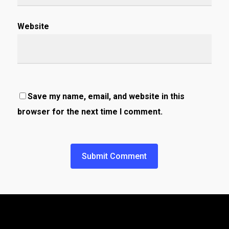
Website
Save my name, email, and website in this
browser for the next time I comment.