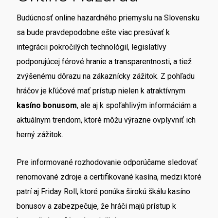
Budúcnosť online hazardného priemyslu na Slovensku
sa bude pravdepodobne ešte viac presúvať k
integrácii pokročilých technológií, legislatívy
podporujúcej férové hranie a transparentnosti, a tiež
zvýšenému dôrazu na zákaznícky zážitok. Z pohľadu
hráčov je kľúčové mať prístup nielen k atraktívnym
kasíno bonusom
, ale aj k spoľahlivým informáciám a
aktuálnym trendom, ktoré môžu výrazne ovplyvniť ich
herný zážitok.
Pre informované rozhodovanie odporúčame sledovať
renomované zdroje a certifikované kasína, medzi ktoré
patrí aj Friday Roll, ktoré ponúka širokú škálu kasíno
bonusov a zabezpečuje, že hráči majú prístup k