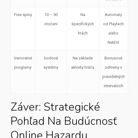
Free spiny
10 – 50
Na
Automaty
otočení
špecifických
od Playtech
hrách
alebo
NetEnt
Vernostné
bodové
Na základe
Bonusové
programy
systémy
aktivity hráča
odmeny v
pravidelných
intervaloch
Záver: Strategické
Pohľad Na Budúcnosť
Online Hazardu