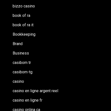
bizzo casino
book of ra
book of ra it
Bookkeeping
Brand
Business
casibom tr
casibom-tg
casino
casino en ligne argent reel
casino en ligne fr
casino onlina ca