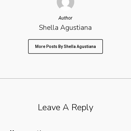
Author
Shella Agustiana
More Posts By Shella Agustiana
Leave A Reply