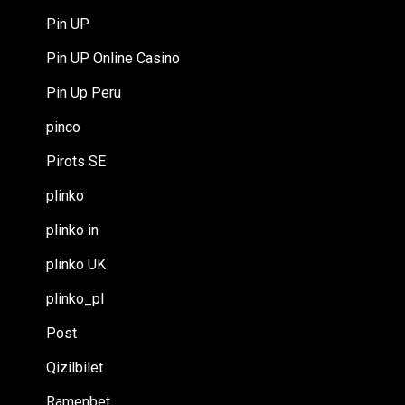
Pin UP
Pin UP Online Casino
Pin Up Peru
pinco
Pirots SE
plinko
plinko in
plinko UK
plinko_pl
Post
Qizilbilet
Ramenbet