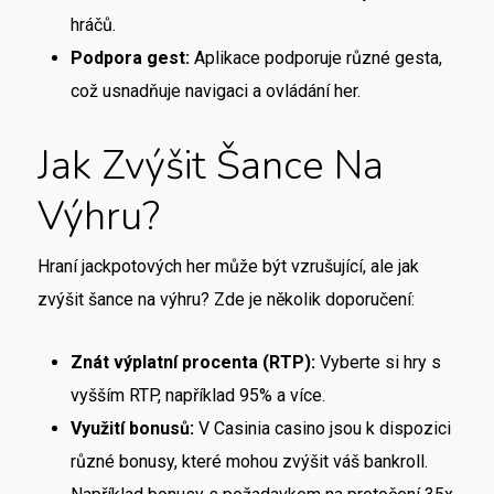
hráčů.
Podpora gest:
Aplikace podporuje různé gesta,
což usnadňuje navigaci a ovládání her.
Jak Zvýšit Šance Na
Výhru?
Hraní jackpotových her může být vzrušující, ale jak
zvýšit šance na výhru? Zde je několik doporučení:
Znát výplatní procenta (RTP):
Vyberte si hry s
vyšším RTP, například 95% a více.
Využití bonusů:
V Casinia casino jsou k dispozici
různé bonusy, které mohou zvýšit váš bankroll.