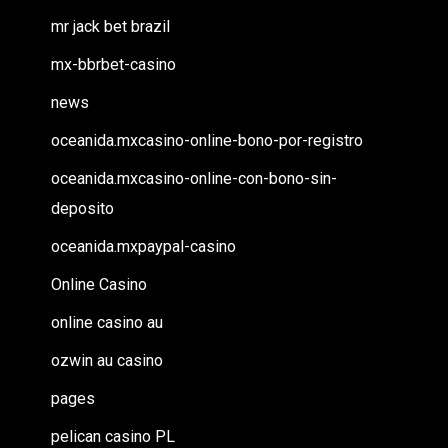
mr jack bet brazil
mx-bbrbet-casino
news
oceanida.mxcasino-online-bono-por-registro
oceanida.mxcasino-online-con-bono-sin-
deposito
oceanida.mxpaypal-casino
Online Casino
online casino au
ozwin au casino
pages
pelican casino PL