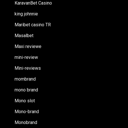
KaravanBet Casino
king johnnie
Maribet casino TR
Masalbet
Maxi reviewe
mini-review
Mini-reviews
mombrand
mono brand
Mono slot
Mono-brand
Monobrand