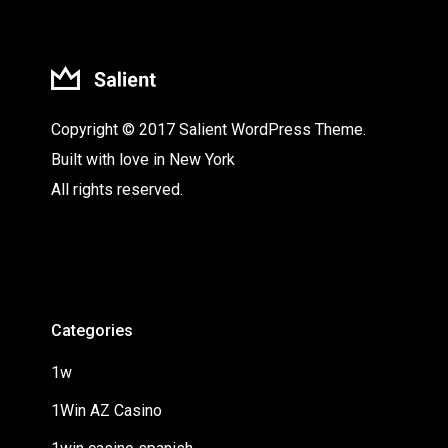
Copyright © 2017 Salient WordPress Theme.
Built with love in New York
All rights reserved.
Categories
1w
1Win AZ Casino