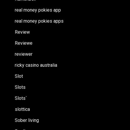
real money pokies app
real money pokies apps
Review
Reviewe
reviewer
ricky casino australia
Slot
Slots
Slots`
slottica
Sober living