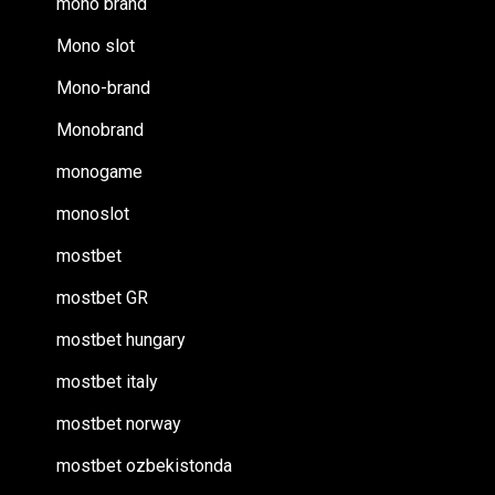
mono brand
Mono slot
Mono-brand
Monobrand
monogame
monoslot
mostbet
mostbet GR
mostbet hungary
mostbet italy
mostbet norway
mostbet ozbekistonda