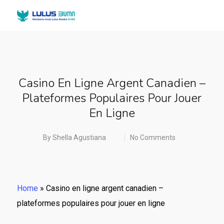
Casino En Ligne Argent Canadien –
Plateformes Populaires Pour Jouer
En Ligne
By
Shella Agustiana
No Comments
Home
»
Casino en ligne argent canadien –
plateformes populaires pour jouer en ligne