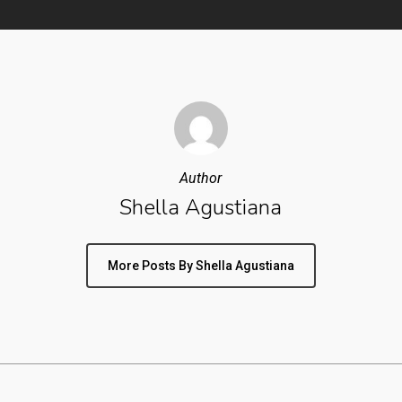
Author
Shella Agustiana
More Posts By Shella Agustiana