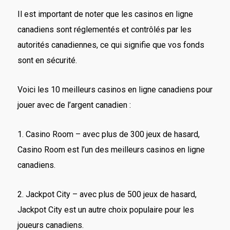
Il est important de noter que les casinos en ligne
canadiens sont réglementés et contrôlés par les
autorités canadiennes, ce qui signifie que vos fonds
sont en sécurité.
Voici les 10 meilleurs casinos en ligne canadiens pour
jouer avec de l’argent canadien :
1. Casino Room – avec plus de 300 jeux de hasard,
Casino Room est l’un des meilleurs casinos en ligne
canadiens.
2. Jackpot City – avec plus de 500 jeux de hasard,
Jackpot City est un autre choix populaire pour les
joueurs canadiens.