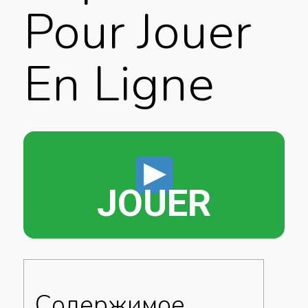
Pour Jouer
En Ligne
JOUER
Содержимое