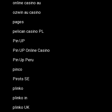
online casino au
ozwin au casino
pages
pelican casino PL
Pin UP
Pin UP Online Casino
Pin Up Peru
pinco
Pirots SE
plinko
plinko in
plinko UK