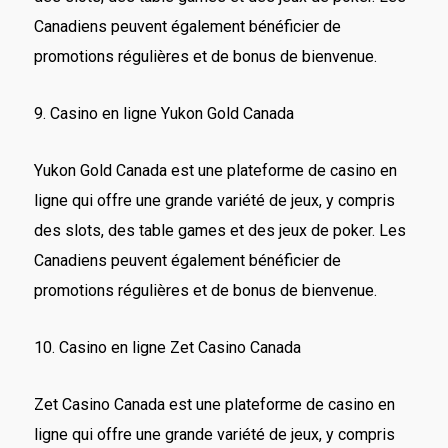
Canadiens peuvent également bénéficier de
promotions régulières et de bonus de bienvenue.
9. Casino en ligne Yukon Gold Canada
Yukon Gold Canada est une plateforme de casino en
ligne qui offre une grande variété de jeux, y compris
des slots, des table games et des jeux de poker. Les
Canadiens peuvent également bénéficier de
promotions régulières et de bonus de bienvenue.
10. Casino en ligne Zet Casino Canada
Zet Casino Canada est une plateforme de casino en
ligne qui offre une grande variété de jeux, y compris