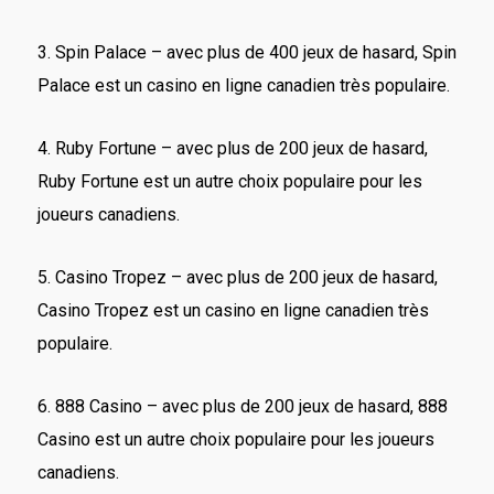
3. Spin Palace – avec plus de 400 jeux de hasard, Spin
Palace est un casino en ligne canadien très populaire.
4. Ruby Fortune – avec plus de 200 jeux de hasard,
Ruby Fortune est un autre choix populaire pour les
joueurs canadiens.
5. Casino Tropez – avec plus de 200 jeux de hasard,
Casino Tropez est un casino en ligne canadien très
populaire.
6. 888 Casino – avec plus de 200 jeux de hasard, 888
Casino est un autre choix populaire pour les joueurs
canadiens.