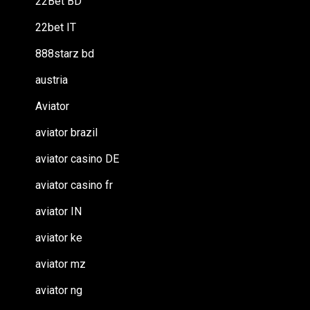
22Bet BD
22bet IT
888starz bd
austria
Aviator
aviator brazil
aviator casino DE
aviator casino fr
aviator IN
aviator ke
aviator mz
aviator ng