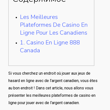
Les Meilleures
Plateformes De Casino En
Ligne Pour Les Canadiens
1. Casino En Ligne 888
Canada
Si vous cherchez un endroit où jouer aux jeux de
hasard en ligne avec de l’argent canadien, vous êtes
au bon endroit ! Dans cet article, nous allons vous
présenter les meilleures plateformes de casino en
ligne pour jouer avec de l’argent canadien.