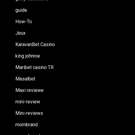
guide
How-To
Jeux
KaravanBet Casino
king johnnie
Maribet casino TR
Masalbet
Maxi reviewe
mini-review
Mini-reviews
mombrand