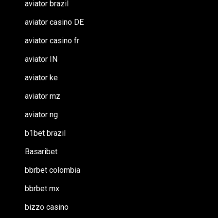
aviator brazil
aviator casino DE
aviator casino fr
aviator IN
aviator ke
aviator mz
aviator ng
b1bet brazil
Basaribet
bbrbet colombia
bbrbet mx
bizzo casino