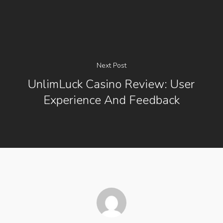
Next Post
UnlimLuck Casino Review: User
Experience And Feedback