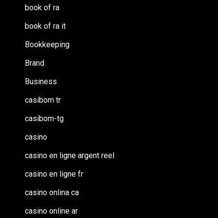
book of ra
book of ra it
Bookkeeping
Brand
Business
casibom tr
casibom-tg
casino
casino en ligne argent reel
casino en ligne fr
casino onlina ca
casino online ar