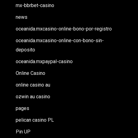
mx-bbrbet-casino
news
oceanida.mxcasino-online-bono-por-registro
oceanida.mxcasino-online-con-bono-sin-
deposito
oceanida.mxpaypal-casino
Online Casino
online casino au
ozwin au casino
pages
pelican casino PL
Pin UP