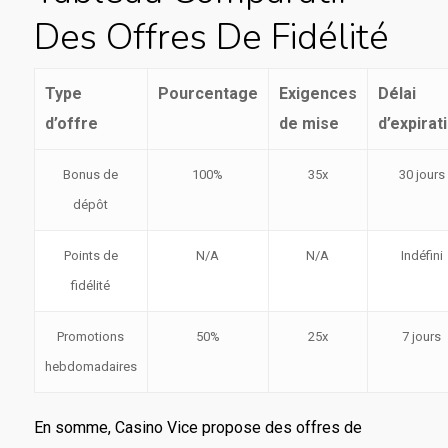
Des Offres De Fidélité
Type
Pourcentage
Exigences
Délai
d’offre
de mise
d’expirat
Bonus de
100%
35x
30 jours
dépôt
Points de
N/A
N/A
Indéfini
fidélité
Promotions
50%
25x
7 jours
hebdomadaires
En somme, Casino Vice propose des offres de