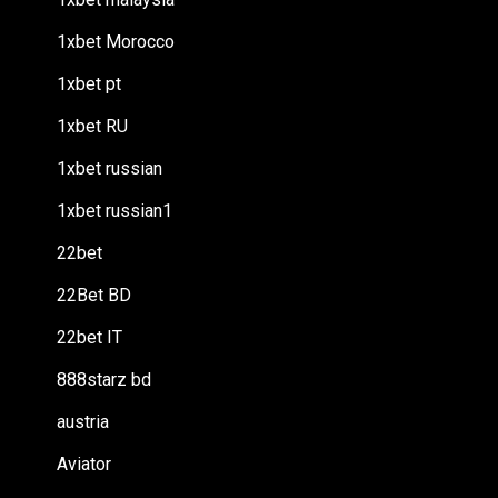
1xbet Morocco
1xbet pt
1xbet RU
1xbet russian
1xbet russian1
22bet
22Bet BD
22bet IT
888starz bd
austria
Aviator