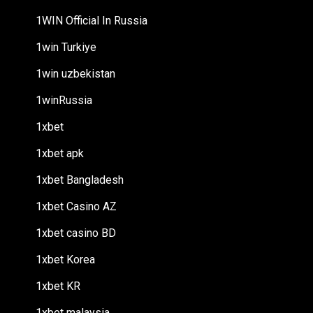
1WIN Official In Russia
1win Turkiye
1win uzbekistan
1winRussia
1xbet
1xbet apk
1xbet Bangladesh
1xbet Casino AZ
1xbet casino BD
1xbet Korea
1xbet KR
1xbet malaysia