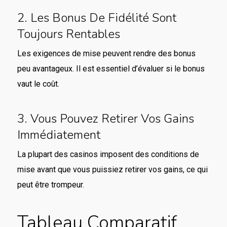
2. Les Bonus De Fidélité Sont
Toujours Rentables
Les exigences de mise peuvent rendre des bonus
peu avantageux. Il est essentiel d’évaluer si le bonus
vaut le coût.
3. Vous Pouvez Retirer Vos Gains
Immédiatement
La plupart des casinos imposent des conditions de
mise avant que vous puissiez retirer vos gains, ce qui
peut être trompeur.
Tableau Comparatif