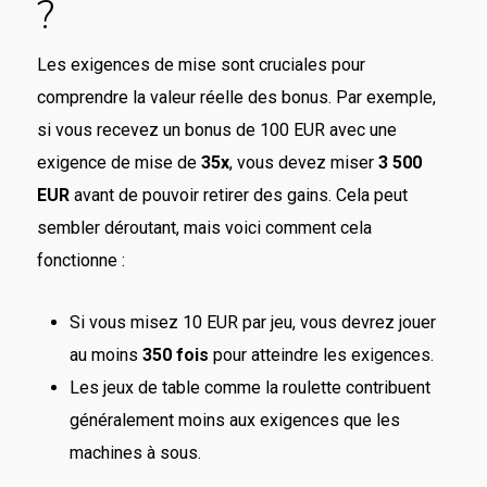
?
Les exigences de mise sont cruciales pour
comprendre la valeur réelle des bonus. Par exemple,
si vous recevez un bonus de 100 EUR avec une
exigence de mise de
35x
, vous devez miser
3 500
EUR
avant de pouvoir retirer des gains. Cela peut
sembler déroutant, mais voici comment cela
fonctionne :
Si vous misez 10 EUR par jeu, vous devrez jouer
au moins
350 fois
pour atteindre les exigences.
Les jeux de table comme la roulette contribuent
généralement moins aux exigences que les
machines à sous.