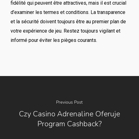
fidélité qui peuvent être attractives, mais il est crucial
d’examiner les termes et conditions. La transparence
et la sécurité doivent toujours être au premier plan de
votre expérience de jeu. Restez toujours vigilant et
informé pour éviter les pièges courants.
Previous Post
Czy Casino Adrenaline Oferuje
Program Cashback?