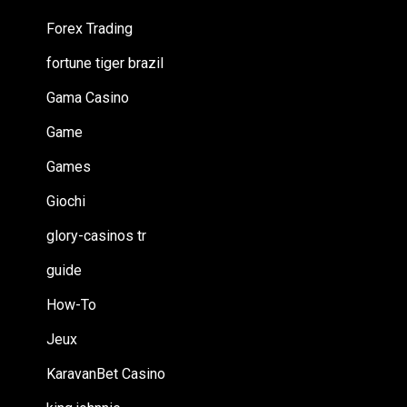
Forex Trading
fortune tiger brazil
Gama Casino
Game
Games
Giochi
glory-casinos tr
guide
How-To
Jeux
KaravanBet Casino