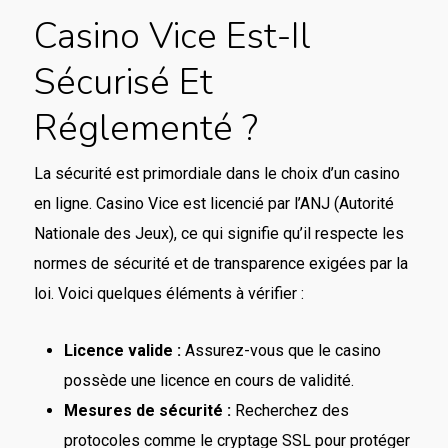
Casino Vice Est-Il
Sécurisé Et
Réglementé ?
La sécurité est primordiale dans le choix d’un casino
en ligne. Casino Vice est licencié par l’ANJ (Autorité
Nationale des Jeux), ce qui signifie qu’il respecte les
normes de sécurité et de transparence exigées par la
loi. Voici quelques éléments à vérifier :
Licence valide :
Assurez-vous que le casino
possède une licence en cours de validité.
Mesures de sécurité :
Recherchez des
protocoles comme le cryptage SSL pour protéger