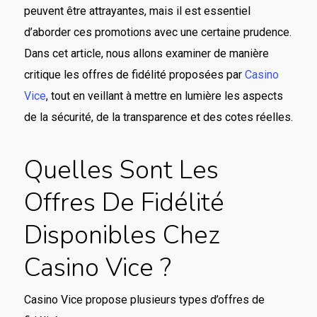
peuvent être attrayantes, mais il est essentiel
d’aborder ces promotions avec une certaine prudence.
Dans cet article, nous allons examiner de manière
critique les offres de fidélité proposées par
Casino
Vice
, tout en veillant à mettre en lumière les aspects
de la sécurité, de la transparence et des cotes réelles.
Quelles Sont Les
Offres De Fidélité
Disponibles Chez
Casino Vice ?
Casino Vice propose plusieurs types d’offres de