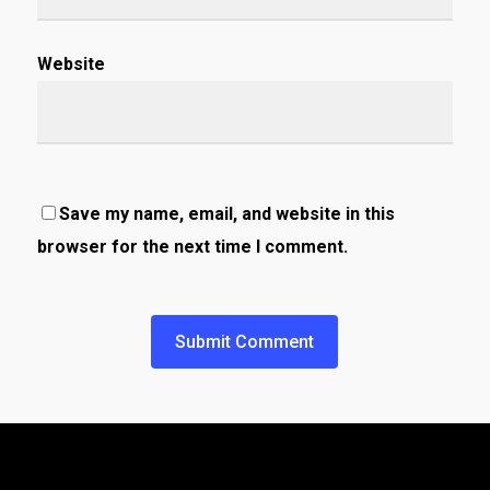
Website
Save my name, email, and website in this
browser for the next time I comment.