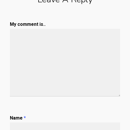
My comment is..
Name
*