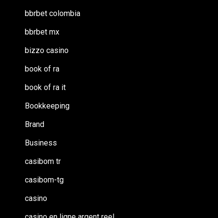
bbrbet colombia
bbrbet mx
bizzo casino
book of ra
book of ra it
Bookkeeping
Brand
Business
casibom tr
casibom-tg
casino
casino en ligne argent reel