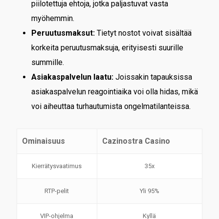
piilotettuja ehtoja, jotka paljastuvat vasta
myöhemmin.
Peruutusmaksut:
Tietyt nostot voivat sisältää
korkeita peruutusmaksuja, erityisesti suurille
summille.
Asiakaspalvelun laatu:
Joissakin tapauksissa
asiakaspalvelun reagointiaika voi olla hidas, mikä
voi aiheuttaa turhautumista ongelmatilanteissa.
Ominaisuus
Cazinostra Casino
Kierrätysvaatimus
35x
RTP-pelit
Yli 95%
VIP-ohjelma
Kyllä