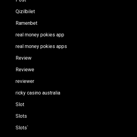
Qizilbilet
Ramenbet
real money pokies app
real money pokies apps
Review
Reviewe
reviewer
ricky casino australia
Slot
Slots
Slots`