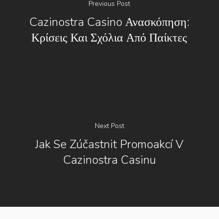
Previous Post
Cazinostra Casino Ανασκόπηση:
Κρίσεις Και Σχόλια Από Παίκτες
Next Post
Jak Se Zúčastnit Promoakcí V
Cazinostra Casinu