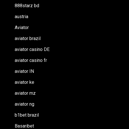
888starz bd
austria
Aviator
aviator brazil
aviator casino DE
aviator casino fr
aviator IN
aviator ke
aviator mz
aviator ng
b1bet brazil
Basaribet