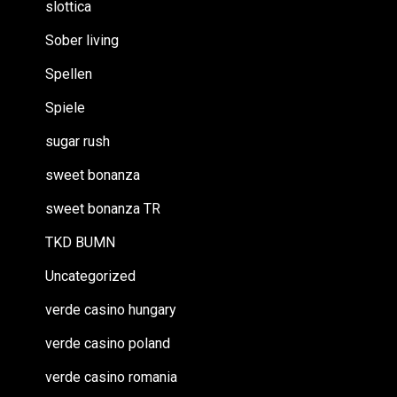
slottica
Sober living
Spellen
Spiele
sugar rush
sweet bonanza
sweet bonanza TR
TKD BUMN
Uncategorized
verde casino hungary
verde casino poland
verde casino romania