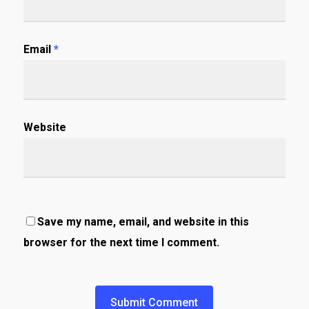
Email
*
Website
Save my name, email, and website in this
browser for the next time I comment.