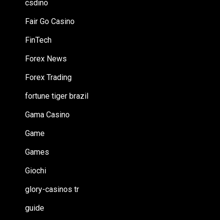
csdino
Fair Go Casino
FinTech
Forex News
Forex Trading
fortune tiger brazil
Gama Casino
Game
Games
Giochi
glory-casinos tr
guide