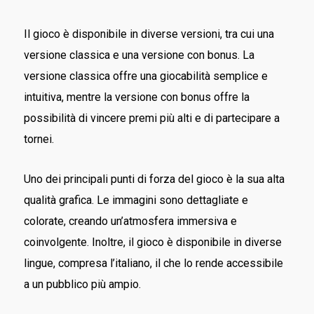
Il gioco è disponibile in diverse versioni, tra cui una
versione classica e una versione con bonus. La
versione classica offre una giocabilità semplice e
intuitiva, mentre la versione con bonus offre la
possibilità di vincere premi più alti e di partecipare a
tornei.
Uno dei principali punti di forza del gioco è la sua alta
qualità grafica. Le immagini sono dettagliate e
colorate, creando un’atmosfera immersiva e
coinvolgente. Inoltre, il gioco è disponibile in diverse
lingue, compresa l’italiano, il che lo rende accessibile
a un pubblico più ampio.