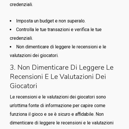
credenziali.
Imposta un budget e non superalo.
Controlla le tue transazioni e verifica le tue
credenziali.
Non dimenticare di leggere le recensioni e le
valutazioni dei giocatori.
3. Non Dimenticare Di Leggere Le
Recensioni E Le Valutazioni Dei
Giocatori
Le recensioni e le valutazioni dei giocatori sono
un’ottima fonte di informazione per capire come
funziona il gioco e se è sicuro e affidabile. Non
dimenticare di leggere le recensioni e le valutazioni