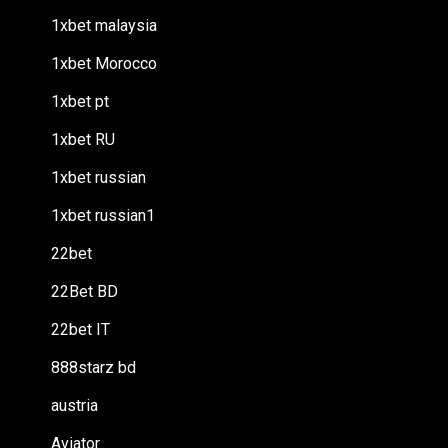
1xbet malaysia
1xbet Morocco
1xbet pt
1xbet RU
1xbet russian
1xbet russian1
22bet
22Bet BD
22bet IT
888starz bd
austria
Aviator