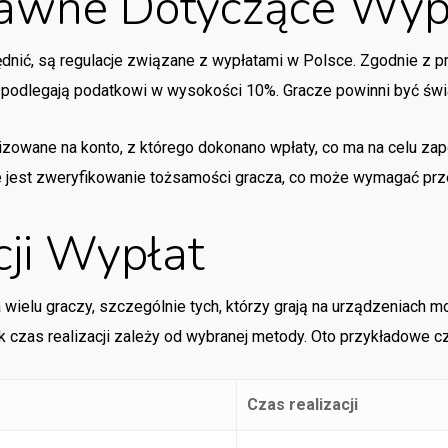
rawne Dotyczące Wyp
cra
nić, są regulacje związane z wypłatami w Polsce. Zgodnie z p
csd
odlegają podatkowi w wysokości 10%. Gracze powinni być świ
Fai
zowane na konto, z którego dokonano wpłaty, co ma na celu zapo
Fin
 jest zweryfikowanie tożsamości gracza, co może wymagać pr
Fo
For
cji Wypłat
for
Ga
a wielu graczy, szczególnie tych, którzy grają na urządzeniach 
ak czas realizacji zależy od wybranej metody. Oto przykładowe c
Ga
Ga
Czas realizacji
Gio