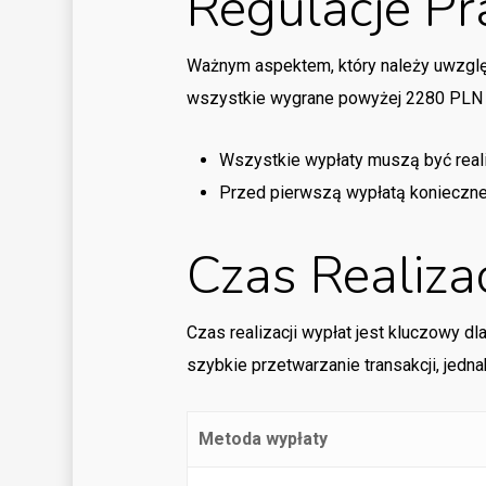
Regulacje P
Ważnym aspektem, który należy uwzględ
wszystkie wygrane powyżej 2280 PLN p
Wszystkie wypłaty muszą być reali
Przed pierwszą wypłatą konieczne
Czas Realiza
Czas realizacji wypłat jest kluczowy dl
szybkie przetwarzanie transakcji, jedn
Metoda wypłaty