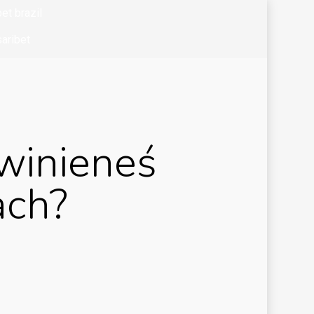
et brazil
aribet
bet colombia
bet mx
zo casino
winieneś
k of ra
k of ra it
ach?
okkeeping
and
siness
ibom tr
sibom-tg