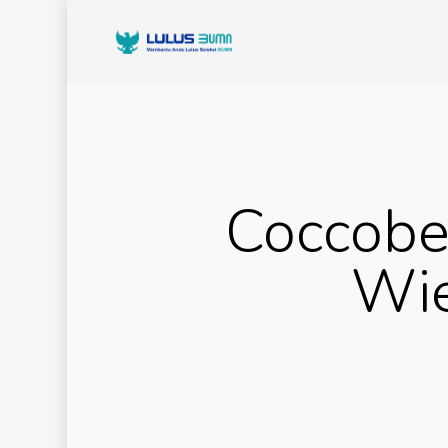
Coccobe
Wie