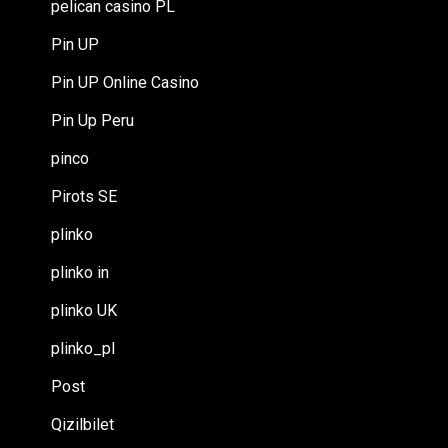
pelican casino PL
Pin UP
Pin UP Online Casino
Pin Up Peru
pinco
Pirots SE
plinko
plinko in
plinko UK
plinko_pl
Post
Qizilbilet