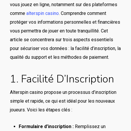
vous jouez en ligne, notamment sur des plateformes
comme
alterspin casino
. Comprendre comment
protéger vos informations personnelles et financières
vous permettra de jouer en toute tranquillité. Cet
article se concentrera sur trois aspects essentiels
pour sécuriser vos données : la facilité d’inscription, la
qualité du support et les méthodes de paiement.
1. Facilité D’Inscription
Alterspin casino propose un processus d’inscription
simple et rapide, ce qui est idéal pour les nouveaux
joueurs. Voici les étapes clés :
Formulaire d’inscription :
Remplissez un