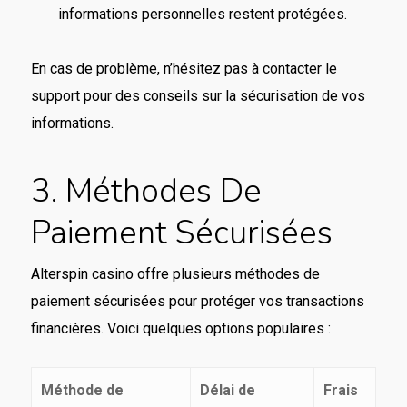
informations personnelles restent protégées.
En cas de problème, n’hésitez pas à contacter le
support pour des conseils sur la sécurisation de vos
informations.
3. Méthodes De
Paiement Sécurisées
Alterspin casino offre plusieurs méthodes de
paiement sécurisées pour protéger vos transactions
financières. Voici quelques options populaires :
Méthode de
Délai de
Frais