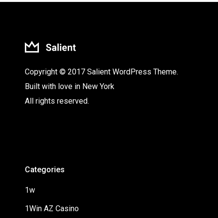
Copyright © 2017 Salient WordPress Theme.
Built with love in New York
All rights reserved.
Categories
1w
1Win AZ Casino