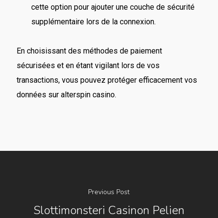
cette option pour ajouter une couche de sécurité
supplémentaire lors de la connexion.
En choisissant des méthodes de paiement
sécurisées et en étant vigilant lors de vos
transactions, vous pouvez protéger efficacement vos
données sur alterspin casino.
Previous Post
Slottimonsteri Casinon Pelien