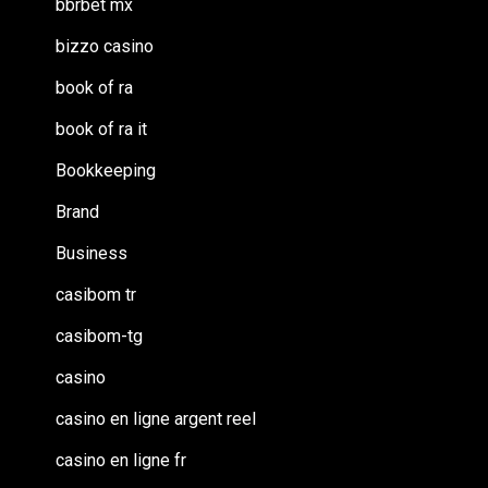
bbrbet mx
bizzo casino
book of ra
book of ra it
Bookkeeping
Brand
Business
casibom tr
casibom-tg
casino
casino en ligne argent reel
casino en ligne fr