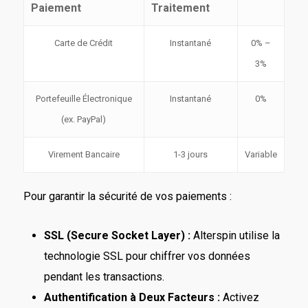
Paiement
Traitement
Carte de Crédit
Instantané
0% –
3%
Portefeuille Électronique
Instantané
0%
(ex. PayPal)
Virement Bancaire
1-3 jours
Variable
Pour garantir la sécurité de vos paiements :
SSL (Secure Socket Layer) :
Alterspin utilise la
technologie SSL pour chiffrer vos données
pendant les transactions.
Authentification à Deux Facteurs :
Activez